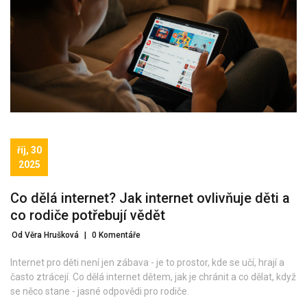
říj, 30
2025
Co dělá internet? Jak internet ovlivňuje děti a
co rodiče potřebují vědět
Od Věra Hrušková
|
0 Komentáře
Internet pro děti není jen zábava - je to prostor, kde se učí, hrají a
často ztrácejí. Co dělá internet dětem, jak je chránit a co dělat, když
se něco stane - jasné odpovědi pro rodiče.