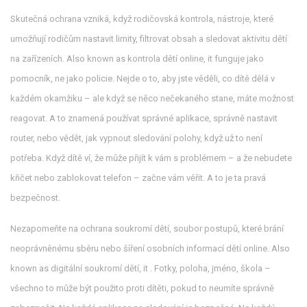
Skutečná ochrana vzniká, když
rodičovská kontrola
,
nástroje, které
umožňují rodičům nastavit limity, filtrovat obsah a sledovat aktivitu dětí
na zařízeních
. Also known as
kontrola dětí online
, it
funguje jako
pomocník, ne jako policie. Nejde o to, aby jste věděli, co dítě dělá v
každém okamžiku – ale když se něco nečekaného stane, máte možnost
reagovat. A to znamená používat správné aplikace, správně nastavit
router, nebo vědět, jak vypnout sledování polohy, když už to není
potřeba. Když dítě ví, že může přijít k vám s problémem – a že nebudete
křičet nebo zablokovat telefon – začne vám věřit. A to je ta pravá
bezpečnost.
Nezapomeňte na
ochrana soukromí dětí
,
soubor postupů, které brání
neoprávněnému sběru nebo šíření osobních informací dětí online
. Also
known as
digitální soukromí dětí
, it
. Fotky, poloha, jméno, škola –
všechno to může být použito proti dítěti, pokud to neumíte správně