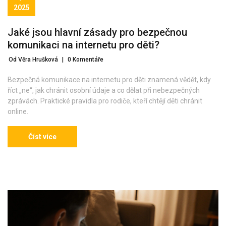
2025
Jaké jsou hlavní zásady pro bezpečnou
komunikaci na internetu pro děti?
Od Věra Hrušková
|
0 Komentáře
Bezpečná komunikace na internetu pro děti znamená vědět, kdy
říct „ne“, jak chránit osobní údaje a co dělat při nebezpečných
zprávách. Praktické pravidla pro rodiče, kteří chtějí děti chránit
online.
Číst více