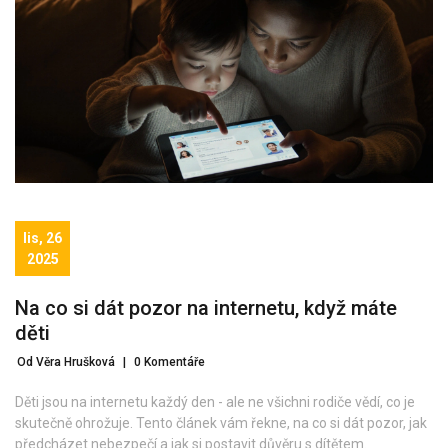
lis, 26
2025
Na co si dát pozor na internetu, když máte
děti
Od Věra Hrušková
|
0 Komentáře
Děti jsou na internetu každý den - ale ne všichni rodiče vědí, co je
skutečně ohrožuje. Tento článek vám řekne, na co si dát pozor, jak
předcházet nebezpečí a jak si postavit důvěru s dítětem.