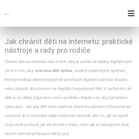
Jak chránit děti na internetu: praktické
nástroje a rady pro rodiče
Chránit děti na internetu není o tom, aby je zavřeli za nějaký digitální plot.
Je to o tom, aby
ochrana dětí online
,
soubor praktických opatření,
která pomáhají dětem bezpečně procházet digitální svět bez strachu
nebo zákazů
. Also known as
digitální bezpečnost dětí
, it
začíná tím, že
dítě ví, co dělat, když něco není v pořádku. Nejde o to, aby byl telefon
zakázaný – ale aby dítě mělo nástroje, které mu umožní rozhodovat se
rozumně. A to znamená nejen blokování stránek, ale i to, jak se naučit
rozpoznat podvod, jak se chovat v chatu, nebo jak si zabezpečit účet,
aby ho nemohl přistoupit někdo jiný.