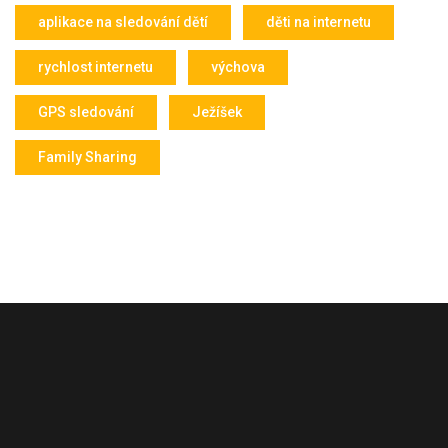
aplikace na sledování dětí
děti na internetu
rychlost internetu
výchova
GPS sledování
Ježíšek
Family Sharing