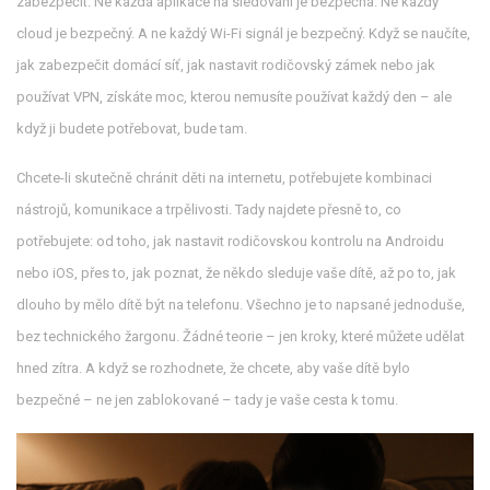
zabezpečit. Ne každá aplikace na sledování je bezpečná. Ne každý
cloud je bezpečný. A ne každý Wi-Fi signál je bezpečný. Když se naučíte,
jak zabezpečit domácí síť, jak nastavit rodičovský zámek nebo jak
používat VPN, získáte moc, kterou nemusíte používat každý den – ale
když ji budete potřebovat, bude tam.
Chcete-li skutečně chránit děti na internetu, potřebujete kombinaci
nástrojů, komunikace a trpělivosti. Tady najdete přesně to, co
potřebujete: od toho, jak nastavit rodičovskou kontrolu na Androidu
nebo iOS, přes to, jak poznat, že někdo sleduje vaše dítě, až po to, jak
dlouho by mělo dítě být na telefonu. Všechno je to napsané jednoduše,
bez technického žargonu. Žádné teorie – jen kroky, které můžete udělat
hned zítra. A když se rozhodnete, že chcete, aby vaše dítě bylo
bezpečné – ne jen zablokované – tady je vaše cesta k tomu.