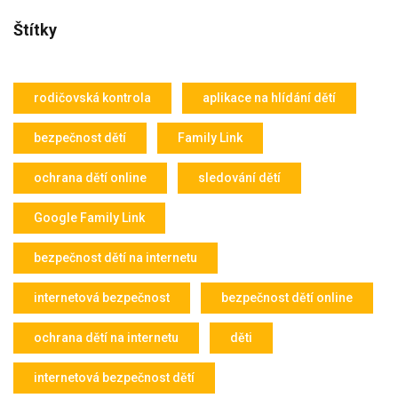
Štítky
rodičovská kontrola
aplikace na hlídání dětí
bezpečnost dětí
Family Link
ochrana dětí online
sledování dětí
Google Family Link
bezpečnost dětí na internetu
internetová bezpečnost
bezpečnost dětí online
ochrana dětí na internetu
děti
internetová bezpečnost dětí