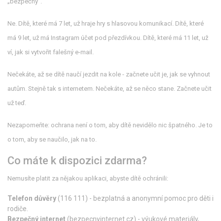
„bezpečný“.
Ne. Dítě, které má 7 let, už hraje hry s hlasovou komunikací. Dítě, které
má 9 let, už má Instagram účet pod přezdívkou. Dítě, které má 11 let, už
ví, jak si vytvořit falešný e-mail.
Nečekáte, až se dítě naučí jezdit na kole - začnete učit je, jak se vyhnout
autům. Stejně tak s internetem. Nečekáte, až se něco stane. Začnete učit
už teď.
Nezapomeňte: ochrana není o tom, aby dítě nevidělo nic špatného. Je to
o tom, aby se naučilo, jak na to.
Co máte k dispozici zdarma?
Nemusíte platit za nějakou aplikaci, abyste dítě ochránili:
Telefon důvěry
(116 111) - bezplatná a anonymní pomoc pro děti i
rodiče.
Bezpečný internet
(bezpecnyinternet.cz) - výukové materiály,