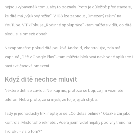
nejsou vybavené k tomu, aby to poznaly. Proto je důležité: představte si,
že dítě má „výukový režim“. V iOS lze zapnout „Omezený režim“ na
YouTube. V TikToku je „Rodinné spolupráce“ - tam můžete vidět, co dítě
sleduje, a omezit obsah.
Nezapomeňte: pokud dítě používá Android, zkontrolujte, zda má
zapnuté „Dítě v Google Play“ - tam můžete blokovat nevhodné aplikace i
nastavit časová omezení.
Když dítě nechce mluvit
Některé děti se zavřou. Neříkají nic, protože se bojí, že jim vezmete
telefon. Nebo proto, že si myslí, že to je jejich chyba.
Tady je jednoduchý trik: neptejte se: „Co děláš online?“ Otázka zní jako
kontrola. Místo toho řekněte: „Včera jsem viděl nějaký podivný trend na
TikToku - víš o tom?“