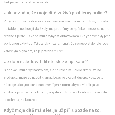
Teď je čas na to, abyste začali.
Jak poznám, že moje dítě zažívá problémy online?
Změny v chování - dítě se stává uzavřené, nechce mluvit o tom, co dělá
na tabletu, nechce jít do školy, má problémy se spánkem nebo se náhle
stáhne z přátel. Také se může vyhýbat obrazovkám, i když dříve byly jeho
oblíbenou aktivitou. Tyto znaky neznamenají, že se něco stalo, ale jsou
varovným signálem, že je potřeba mluvit.
Je dobré sledovat dítěte skrze aplikace?
Sledování může být nástrojem, ale ne řešením. Pokud dítě ví, že ho
sledujete, může se naučit klamat. Lepší je vytvořit důvěru. Používejte
nástroje jako „Rodinné nastavení“ jen k tomu, abyste věděli, jaké
aplikace používá, a ne k tomu, abyste kontrolovali každou zprávu. Cílem
je ochrana, ne kontrola.
Když moje dítě má 8 let, je už příliš pozdě na to,