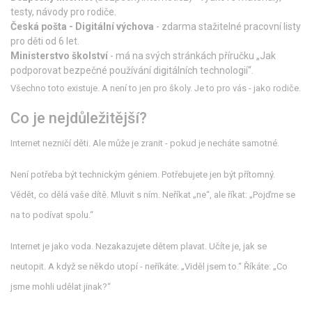
testy, návody pro rodiče.
Česká pošta - Digitální výchova
- zdarma stažitelné pracovní listy
pro děti od 6 let.
Ministerstvo školství
- má na svých stránkách příručku „Jak
podporovat bezpečné používání digitálních technologií“.
Všechno toto existuje. A není to jen pro školy. Je to pro vás - jako rodiče.
Co je nejdůležitější?
Internet nezničí děti. Ale může je zranit - pokud je necháte samotné.
Není potřeba být technickým géniem. Potřebujete jen být přítomný.
Vědět, co dělá vaše dítě. Mluvit s ním. Neříkat „ne“, ale říkat: „Pojďme se
na to podívat spolu.“
Internet je jako voda. Nezakazujete dětem plavat. Učíte je, jak se
neutopit. A když se někdo utopí - neříkáte: „Viděl jsem to.“ Říkáte: „Co
jsme mohli udělat jinak?“