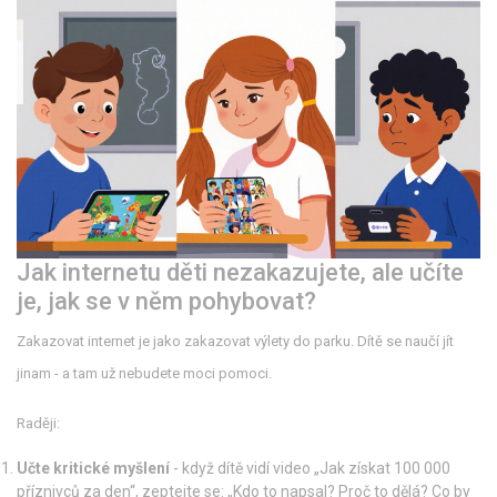
Jak internetu děti nezakazujete, ale učíte
je, jak se v něm pohybovat?
Zakazovat internet je jako zakazovat výlety do parku. Dítě se naučí jít
jinam - a tam už nebudete moci pomoci.
Raději:
Učte kritické myšlení
- když dítě vidí video „Jak získat 100 000
příznivců za den“, zeptejte se: „Kdo to napsal? Proč to dělá? Co by