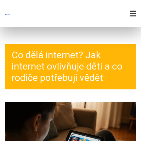
Co dělá internet? Jak
internet ovlivňuje děti a co
rodiče potřebují vědět