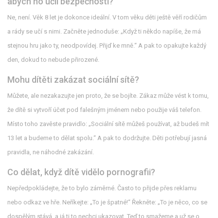
abych ho učil bezpečnosti?
Ne, není. Věk 8 let je dokonce ideální. V tom věku děti ještě věří rodičům
a rády se učí s nimi. Začněte jednoduše: „Když ti někdo napíše, že má
stejnou hru jako ty, neodpovídej. Přijď ke mně.“ A pak to opakujte každý
den, dokud to nebude přirozené.
Mohu dítěti zakázat sociální sítě?
Můžete, ale nezakazujte jen proto, že se bojíte. Zákaz může vést k tomu,
že dítě si vytvoří účet pod falešným jménem nebo použije váš telefon.
Místo toho zavěste pravidlo: „Sociální sítě můžeš používat, až budeš mít
13 let a budeme to dělat spolu.“ A pak to dodržujte. Děti potřebují jasná
pravidla, ne náhodné zakázání.
Co dělat, když dítě vidělo pornografii?
Nepředpokládejte, že to bylo záměrné. Často to přijde přes reklamu
nebo odkaz ve hře. Neříkejte: „To je špatné!“ Řekněte: „To je něco, co se
dospělým stává, a já ti to nechci ukazovat. Teď to smažeme a už se o