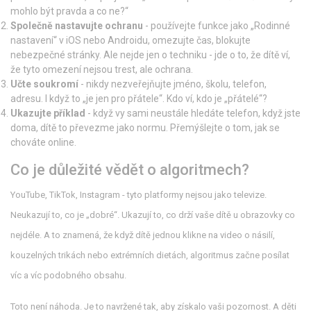
mohlo být pravda a co ne?“
Společně nastavujte ochranu
- používejte funkce jako „Rodinné
nastavení“ v iOS nebo Androidu, omezujte čas, blokujte
nebezpečné stránky. Ale nejde jen o techniku - jde o to, že dítě ví,
že tyto omezení nejsou trest, ale ochrana.
Učte soukromí
- nikdy nezveřejňujte jméno, školu, telefon,
adresu. I když to „je jen pro přátele“. Kdo ví, kdo je „přátelé“?
Ukazujte příklad
- když vy sami neustále hledáte telefon, když jste
doma, dítě to převezme jako normu. Přemýšlejte o tom, jak se
chováte online.
Co je důležité vědět o algoritmech?
YouTube, TikTok, Instagram - tyto platformy nejsou jako televize.
Neukazují to, co je „dobré“. Ukazují to, co drží vaše dítě u obrazovky co
nejdéle. A to znamená, že když dítě jednou klikne na video o násilí,
kouzelných trikách nebo extrémních dietách, algoritmus začne posílat
víc a víc podobného obsahu.
Toto není náhoda. Je to navržené tak, aby získalo vaši pozornost. A děti