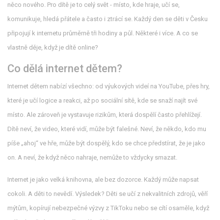
něco nového. Pro dítě je to celý svět - místo, kde hraje, učí se,
komunikuje, hledá přátele a často i ztrácí se. Každý den se děti v Česku
připojují k internetu průměrně tři hodiny a půl. Některé i více. A co se
vlastně děje, když je dítě online?
Co dělá internet dětem?
Internet dětem nabízí všechno: od výukových videí na YouTube, přes hry,
které je učí logice a reakci, až po sociální sítě, kde se snaží najít své
místo. Ale zároveň je vystavuje rizikům, která dospělí často přehlížejí.
Dítě neví, že video, které vidí, může být falešné. Neví, že někdo, kdo mu
píše „ahoj“ ve hře, může být dospělý, kdo se chce předstírat, že je jako
on. A neví, že když něco nahraje, nemůže to vždycky smazat.
Internet je jako velká knihovna, ale bez dozorce. Každý může napsat
cokoli. A děti to nevědí. Výsledek? Děti se učí z nekvalitních zdrojů, věří
mýtům, kopírují nebezpečné výzvy z TikToku nebo se cítí osaměle, když