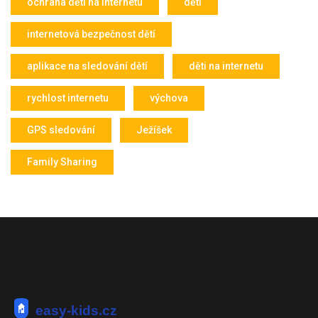
ochrana dětí na internetu
děti
internetová bezpečnost dětí
aplikace na sledování dětí
děti na internetu
rychlost internetu
výchova
GPS sledování
Ježíšek
Family Sharing