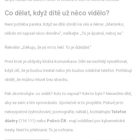
Co dělat, když dítě už něco vidělo?
Není potřeba panika. Když se dítě obrátí na vás a řekne: „Maminko,
někdo mi napsal něco divného“, neříkejte: „To je špatné, neboj se.“
Řekněte: „Děkuju, že jsi mi to řekl. To je důležité.“
První krok je vždycky klidná komunikace. Děti se nechtějí vysvětlovat,
když cítí, že je budou trestat nebo jim budou odebírat telefon. Potřebují
vědět, že můžou mluvit bez strachu.
Pak zkontrolujte: co viděli? Kdo to napsal? Kde to bylo? Nenechte dítě,
aby se sám s tím vyrovnávalo. Společně si to projděte. Pokud je to
nebezpečné (vyhrožování, pornografie, nátlak), kontaktujte
Telefon
důvěry
(116 111) nebo
Policii ČR
- mají oddělení pro kybernetické
tresty. Není to přehnané. To je ochrana.