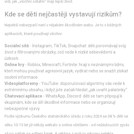
vidí, jak „všichni ostatní“ mají lepší život.
Kde se děti nejčastěji vystavují rizikům?
Největší nebezpečí není v nějakém škodlivém webu. Je to v běžných
aplikacích, které používají všichni:
Sociální sítě
- Instagram, TikTok, Snapchat: děti porovnávají svůj
život s filtrovanými obrázky, což vede k nízké sebevědomí a
úzkosti.
Online hry
- Roblox, Minecraft, Fortnite: hrají s neznámými lidmi,
kteří mohou používat agresivní jazyk, vydírat nebo se snažit získat
osobní informace.
Videoplatforemy
- YouTube: doporučovací algoritmy vás vede k
extrémnímu obsahu, i když jste začali hledat „jak uvařit palačinky“.
Chatovací aplikace
- WhatsApp, Discord: děti se tam připojují k
skupinám, kde se šíří škodlivé informace nebo se organizují
nebezpečné výzvy.
Podle výzkumu Českého statistického úřadu z roku 2024 se 38 % dětí ve
věku 10-15 let již někdy setkalo s online obtížemi - od nežádoucích zpráv
až po nátlak na sdílení fotek. A většina z nich to nikomu neřekla.