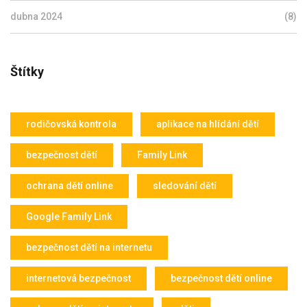
dubna 2024
(8)
Štítky
rodičovská kontrola
aplikace na hlídání dětí
bezpečnost dětí
Family Link
ochrana dětí online
sledování dětí
Google Family Link
bezpečnost dětí na internetu
internetová bezpečnost
bezpečnost dětí online