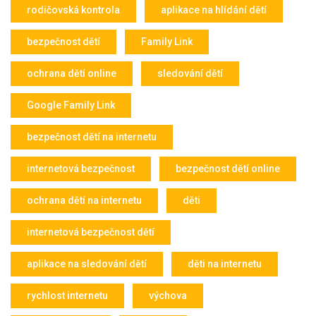
rodičovská kontrola
aplikace na hlídání dětí
bezpečnost dětí
Family Link
ochrana dětí online
sledování dětí
Google Family Link
bezpečnost dětí na internetu
internetová bezpečnost
bezpečnost dětí online
ochrana dětí na internetu
děti
internetová bezpečnost dětí
aplikace na sledování dětí
děti na internetu
rychlost internetu
výchova