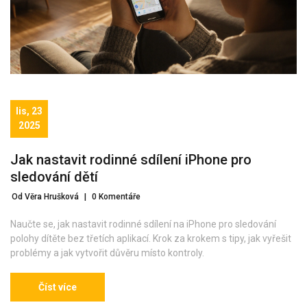
lis, 23
2025
Jak nastavit rodinné sdílení iPhone pro
sledování dětí
Od Věra Hrušková
|
0 Komentáře
Naučte se, jak nastavit rodinné sdílení na iPhone pro sledování
polohy dítěte bez třetích aplikací. Krok za krokem s tipy, jak vyřešit
problémy a jak vytvořit důvěru místo kontroly.
Číst více