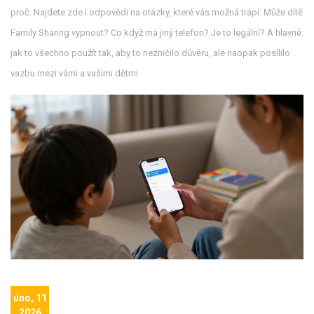
proč. Najdete zde i odpovědi na otázky, které vás možná trápí: Může dítě
Family Sharing vypnout? Co když má jiný telefon? Je to legální? A hlavně:
jak to všechno použít tak, aby to nezničilo důvěru, ale naopak posílilo
vazbu mezi vámi a vašimi dětmi.
úno, 11
2026