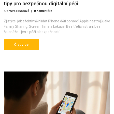
tipy pro bezpečnou digitální péči
Od Věra Hrušková
|
0 Komentáře
Zjistěte, jak efektivně hlídat iPhone dětí pomocí Apple nástrojů jako
Family Sharing, Screen Time a Lokace. Bez třetích stran, bez
špionáže - jen s péčí a bezpečností.
Číst více