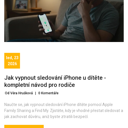
led, 23
2026
Jak vypnout sledování iPhone u dítěte -
kompletní návod pro rodiče
Od Věra Hrušková
|
0 Komentáře
Naučte se, jak vypnout sledování iPhone dítěte pomocí Apple
Family Sharing a Find My. Zjistěte, kdy je vhodné přestat sledovat a
jak zachovat důvěru, aniž byste ztratili bezpečí.