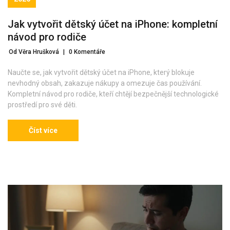
Jak vytvořit dětský účet na iPhone: kompletní
návod pro rodiče
Od Věra Hrušková
|
0 Komentáře
Naučte se, jak vytvořit dětský účet na iPhone, který blokuje
nevhodný obsah, zakazuje nákupy a omezuje čas používání.
Kompletní návod pro rodiče, kteří chtějí bezpečnější technologické
prostředí pro své děti.
Číst více