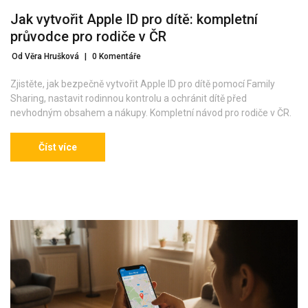
Jak vytvořit Apple ID pro dítě: kompletní
průvodce pro rodiče v ČR
Od Věra Hrušková
|
0 Komentáře
Zjistěte, jak bezpečně vytvořit Apple ID pro dítě pomocí Family
Sharing, nastavit rodinnou kontrolu a ochránit dítě před
nevhodným obsahem a nákupy. Kompletní návod pro rodiče v ČR.
Číst více