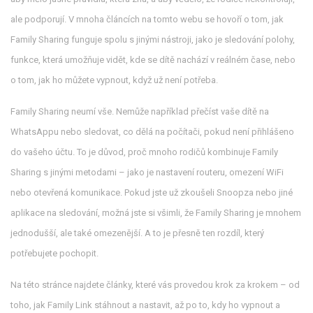
ale podporují. V mnoha článcích na tomto webu se hovoří o tom, jak
Family Sharing funguje spolu s jinými nástroji, jako je
sledování polohy
,
funkce, která umožňuje vidět, kde se dítě nachází v reálném čase
, nebo
o tom, jak ho můžete vypnout, když už není potřeba.
Family Sharing neumí vše. Nemůže například přečíst vaše dítě na
WhatsAppu nebo sledovat, co dělá na počítači, pokud není přihlášeno
do vašeho účtu. To je důvod, proč mnoho rodičů kombinuje Family
Sharing s jinými metodami – jako je nastavení routeru, omezení WiFi
nebo otevřená komunikace. Pokud jste už zkoušeli Snoopza nebo jiné
aplikace na sledování, možná jste si všimli, že Family Sharing je mnohem
jednodušší, ale také omezenější. A to je přesně ten rozdíl, který
potřebujete pochopit.
Na této stránce najdete články, které vás provedou krok za krokem – od
toho, jak Family Link stáhnout a nastavit, až po to, kdy ho vypnout a