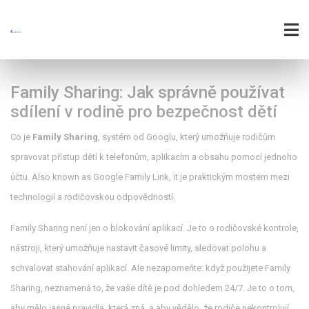
Family Sharing: Jak správně používat
sdílení v rodině pro bezpečnost dětí
Co je
Family Sharing
,
systém od Googlu, který umožňuje rodičům
spravovat přístup dětí k telefonům, aplikacím a obsahu pomocí jednoho
účtu
. Also known as
Google Family Link
, it
je praktickým mostem mezi
technologií a rodičovskou odpovědností
.
Family Sharing není jen o blokování aplikací. Je to o
rodičovské kontrole
,
nástroji, který umožňuje nastavit časové limity, sledovat polohu a
schvalovat stahování aplikací
. Ale nezapomeňte: když použijete Family
Sharing, neznamená to, že vaše dítě je pod dohledem 24/7. Je to o tom,
aby mělo jasné pravidla, která zná, a aby vědělo, že rodiče nekontrolují,