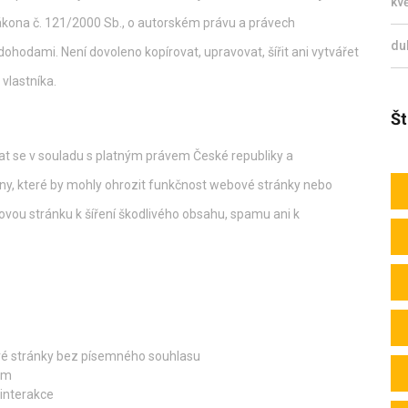
kv
ákona č. 121/2000 Sb., o autorském právu a právech
du
hodami. Není dovoleno kopírovat, upravovat, šířit ani vytvářet
vlastníka.
Št
t se v souladu s platným právem České republiky a
y, které by mohly ohrozit funkčnost webové stránky nebo
ovou stránku k šíření škodlivého obsahu, spamu ani k
é stránky bez písemného souhlasu
ům
 interakce