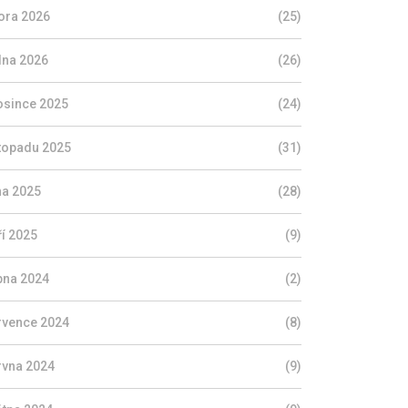
ora 2026
(25)
dna 2026
(26)
osince 2025
(24)
stopadu 2025
(31)
jna 2025
(28)
ří 2025
(9)
pna 2024
(2)
rvence 2024
(8)
rvna 2024
(9)