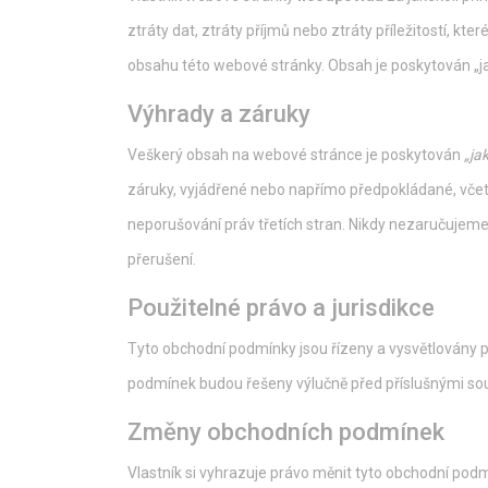
ztráty dat, ztráty příjmů nebo ztráty příležitostí, 
obsahu této webové stránky. Obsah je poskytován „jak j
Výhrady a záruky
Veškerý obsah na webové stránce je poskytován
„jak
záruky, vyjádřené nebo napřímo předpokládané, včetn
neporušování práv třetích stran. Nikdy nezaručujem
přerušení.
Použitelné právo a jurisdikce
Tyto obchodní podmínky jsou řízeny a vysvětlovány po
podmínek budou řešeny výlučně před příslušnými sou
Změny obchodních podmínek
Vlastník si vyhrazuje právo měnit tyto obchodní po