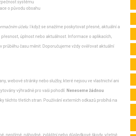
ezpečnost systému
mace o původu obsahu
ormačním účelu
. I když se snažíme poskytovat přesné, aktuální a
u přesnost, úplnost nebo aktuálnost. Informace o aplikacích,
 průběhu času měnit. Doporučujeme vždy ověřovat aktuální
y, webové stránky nebo služby, které nejsou ve vlastnictví ani
kytovány výhradně pro vaši pohodlí.
Neneseme žádnou
ky těchto třetích stran. Používání externích odkazů probíhá na
ímé, nepřímé, náhodné, zvláštní nebo důsledkové škody, včetně