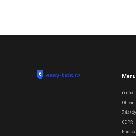
Menu
O nás
Obchod
Zásady
GDPR
Kontak