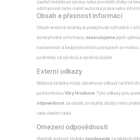
zasílat nežádoucí zprávy nebo provádět útoky na b
odstraňovat nebo měnit autorská práva nebo infor
Obsah a přesnost informací
Obsah webové stránky je poskytován výhradně v
inf
důvěryhodné informace,
nezaručujeme
jejich úplno
nastaveních a bezpečnostních postupech se mohou v
podmínky od výrobců a správců služeb.
Externí odkazy
Webová stránka může obsahovat odkazy na třetí stran
pod kontrolou
Věry Hruškové
. Tyto odkazy jsou pos
odpovědnost
za obsah, produkty, služby nebo prakti
vaše vlastní riziko.
Omezení odpovědnosti
Vlastník webové stránky
neodpovídá
za jakékoli př