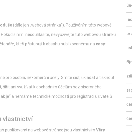
ún
le
noduše
(dále jen „webová stránka“). Používáním této webové
pr
 Pokud s nimi nesouhlasíte, nevyužívejte tuto webovou stránku.
čtenáře, kteří přistupují k obsahu publikovanému na
easy-
li
ří
zá
 pro osobní, nekomerční účely. Smíte číst, ukládat a tisknout
vat, šířit ani využívat k obchodním účelům bez písemného
sr
jak je“ a nemáme technické možnosti pro registraci uživatelů
če
 vlastnictví
če
obsah publikovaný na webové stránce jsou vlastnictvím
Věry