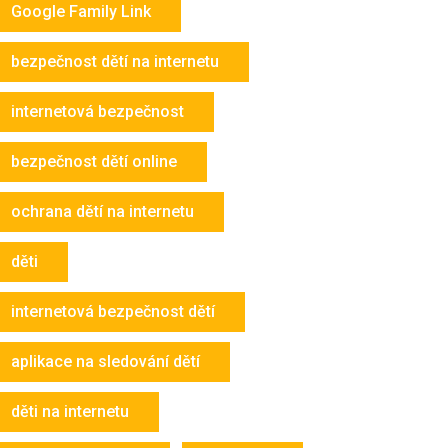
Google Family Link
bezpečnost dětí na internetu
internetová bezpečnost
bezpečnost dětí online
ochrana dětí na internetu
děti
internetová bezpečnost dětí
aplikace na sledování dětí
děti na internetu