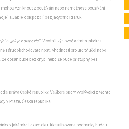
které mohou vzniknout z používání nebo nemožnosti používání
e“ a „jak je k dispozici“ bez jakýchkoli záruk.
 je“
a
„jak je k dispozici“
. Vlastník výslovně odmítá jakékoli
ě záruk obchodovatelnosti, vhodnosti pro určitý účel nebo
e, že obsah bude bez chyb, nebo že bude přístupný bez
dle práva České republiky. Veškeré spory vyplývající z těchto
dy v Praze, Česká republika.
dmínky v jakémkoli okamžiku. Aktualizované podmínky budou