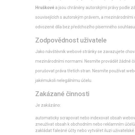
Hruškové
a jsou chráněny autorskými právy podle z
souvisejících s autorským právem, a mezinárodními do
odvozené díla bez předchozího písemného souhlasu 
Zodpovědnost uživatele
Jako návštěvník webové stránky se zavazujete chova
mezinárodními normami. Nesmíte provádět žádné čin
porušovat práva třetích stran. Nesmíte používat web
jakémukoli nelegálnímu účelu.
Zakázané činnosti
Je zakázáno:
automaticky scrapovat nebo indexovat obsah webov
zneužívat obsah k obchodním nebo reklamním účel
zakládat falešné účty nebo vytvářet iluzi uživatelské