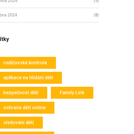
ětna 2024
(9)
bna 2024
(8)
ítky
rodičovská kontrola
aplikace na hlídání dětí
bezpečnost dětí
Family Link
ochrana dětí online
sledování dětí