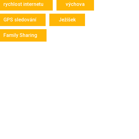
rychlost internetu
výchova
GPS sledování
Ježíšek
Family Sharing