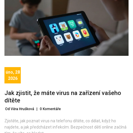
úno, 28
2026
Jak zjistit, že máte virus na zařízení vašeho
dítěte
Od Věra Hrušková
|
0 Komentáře
Zjistěte, jak poznat virus na telefonu dítěte, co dělat, když ho
najdete, a jak předcházet infekcím. Bezpečnost dětí online začíná