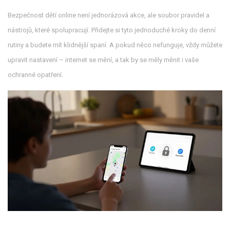
Bezpečnost dětí online není jednorázová akce, ale soubor pravidel a
nástrojů, které spolupracují. Přidejte si tyto jednoduché kroky do denní
rutiny a budete mít klidnější spaní. A pokud něco nefunguje, vždy můžete
upravit nastavení – internet se mění, a tak by se měly měnit i vaše
ochranné opatření.