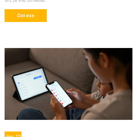
tím, že víte, co hledat.
Číst více
úno, 17