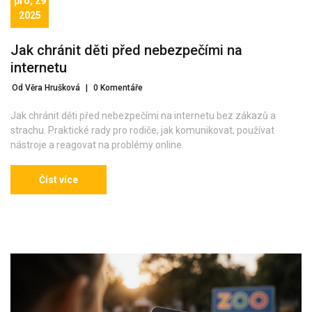
pro, 29
2025
Jak chránit děti před nebezpečími na
internetu
Od Věra Hrušková
|
0 Komentáře
Jak chránit děti před nebezpečími na internetu bez zákazů a
strachu. Praktické rady pro rodiče, jak komunikovat, používat
nástroje a reagovat na problémy online.
Číst více