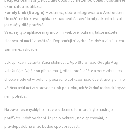
bezpečnostní zóny. Když dítě opustí vymezenou oblast, dostanete
okamžitou notifikaci.
Family Link (Google)
– zdarma, dobře integrováno s Androidem.
Umožňuje blokovat aplikace, nastavit časové limity a kontrolovat,
jaké účty dítě používá.
Všechny tyto aplikace mají mobilní i webové rozhraní, takže můžete
sledovat situaci i z počítače. Doporučuji si vyzkoušet dvě a zjistit, která
vám nejvíc vyhovuje.
Jak aplikaci nastavit? Stačí stáhnout z App Store nebo Google Play,
založit účet (většinou přes e‑mail), přidat profil dítěte a poté vybrat, co
chcete sledovat – polohu, používané aplikace nebo čas strávený online.
Většina aplikací vás provede krok po kroku, takže žádná technická výzva
není potřeba.
Na závěr ještě rychlý tip: mluvte s dětmi o tom, proč tyto nástroje
používáte. Když pochopí, že jde o ochranu, ne o špehování, je
pravděpodobnější, že budou spolupracovat.