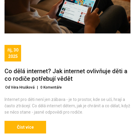
říj, 30
2025
Co dělá internet? Jak internet ovlivňuje děti a
co rodiče potřebují vědět
Od Věra Hrušková
|
0 Komentáře
Internet pro děti není jen zábava - je to prostor, kde se učí, hrají a
často ztrácejí. Co dělá internet dětem, jak je chránit a co dělat, když
se něco stane - jasné odpovědi pro rodiče.
Číst více