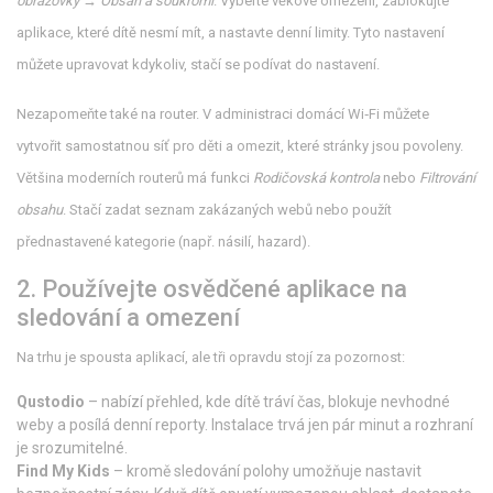
obrazovky → Obsah a soukromí
. Vyberte věkové omezení, zablokujte
aplikace, které dítě nesmí mít, a nastavte denní limity. Tyto nastavení
můžete upravovat kdykoliv, stačí se podívat do nastavení.
Nezapomeňte také na router. V administraci domácí Wi‑Fi můžete
vytvořit samostatnou síť pro děti a omezit, které stránky jsou povoleny.
Většina moderních routerů má funkci
Rodičovská kontrola
nebo
Filtrování
obsahu
. Stačí zadat seznam zakázaných webů nebo použít
přednastavené kategorie (např. násilí, hazard).
2. Používejte osvědčené aplikace na
sledování a omezení
Na trhu je spousta aplikací, ale tři opravdu stojí za pozornost:
Qustodio
– nabízí přehled, kde dítě tráví čas, blokuje nevhodné
weby a posílá denní reporty. Instalace trvá jen pár minut a rozhraní
je srozumitelné.
Find My Kids
– kromě sledování polohy umožňuje nastavit