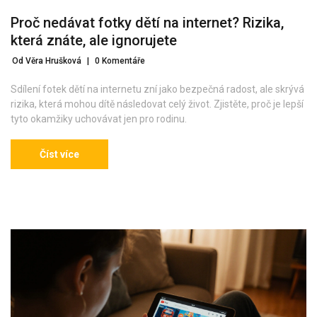
Proč nedávat fotky dětí na internet? Rizika,
která znáte, ale ignorujete
Od Věra Hrušková
|
0 Komentáře
Sdílení fotek dětí na internetu zní jako bezpečná radost, ale skrývá
rizika, která mohou dítě následovat celý život. Zjistěte, proč je lepší
tyto okamžiky uchovávat jen pro rodinu.
Číst více