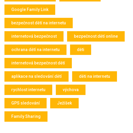
Google Family Link
bezpečnost dětí na internetu
internetová bezpečnost
bezpečnost dětí online
ochrana dětí na internetu
děti
internetová bezpečnost dětí
aplikace na sledování dětí
děti na internetu
rychlost internetu
výchova
GPS sledování
Ježíšek
Family Sharing