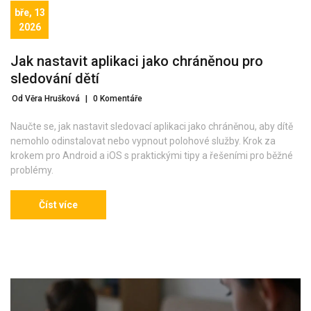
bře, 13
2026
Jak nastavit aplikaci jako chráněnou pro
sledování dětí
Od Věra Hrušková
|
0 Komentáře
Naučte se, jak nastavit sledovací aplikaci jako chráněnou, aby dítě
nemohlo odinstalovat nebo vypnout polohové služby. Krok za
krokem pro Android a iOS s praktickými tipy a řešeními pro běžné
problémy.
Číst více