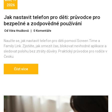
2026
Jak nastavit telefon pro děti: průvodce pro
bezpečné a zodpovědné používání
Od Věra Hrušková
|
0 Komentáře
Naučte se, jak nastavit telefon pro děti pomocí Screen Time a
Family Link. Zjistěte, jak omezit čas, blokovat nevhodné aplikace a
sledovat polohu bez ztráty důvěry. Praktický průvodce pro rodiče v
Česku.
Číst více