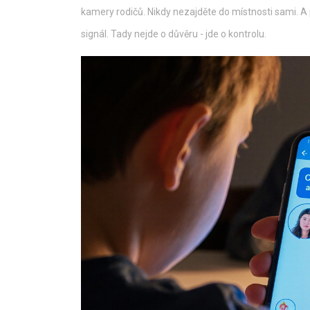
kamery rodičů. Nikdy nezajděte do místnosti sami. A p
signál. Tady nejde o důvěru - jde o kontrolu.