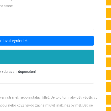
ěco stane
rolovat výsledek
ro zobrazení doporučení.
ání stránek nebo instalaci filtrů. Je to o tom, aby děti věděly, co
hápou, nebo když někdo začne mluvit jinak, než by měl. Děti se