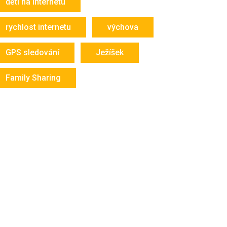
děti na internetu
rychlost internetu
výchova
GPS sledování
Ježíšek
Family Sharing