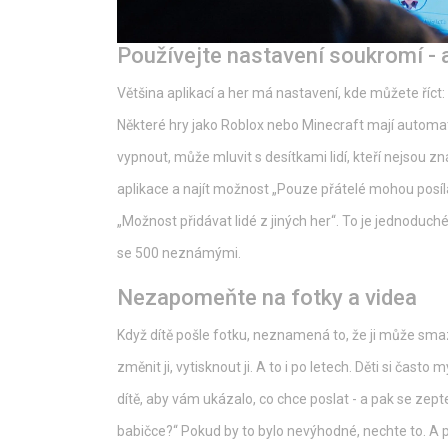
Používejte nastavení soukromí - a
Většina aplikací a her má nastavení, kde můžete říct: 
Některé hry jako Roblox nebo Minecraft mají automati
vypnout, může mluvit s desítkami lidí, kteří nejsou z
aplikace a najít možnost „Pouze přátelé mohou posíl
„Možnost přidávat lidé z jiných her“. To je jednoduché
se 500 neznámými.
Nezapomeňte na fotky a videa
Když dítě pošle fotku, neznamená to, že ji může smaza
změnit ji, vytisknout ji. A to i po letech. Děti si často 
dítě, aby vám ukázalo, co chce poslat - a pak se zepte
babičce?“ Pokud by to bylo nevýhodné, nechte to. A p