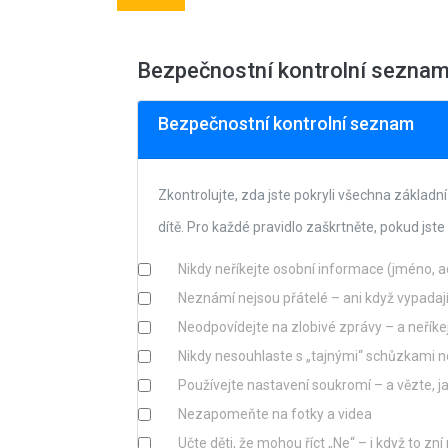
Bezpečnostní kontrolní seznam 
Bezpečnostní kontrolní seznam
Zkontrolujte, zda jste pokryli všechna základ
dítě. Pro každé pravidlo zaškrtněte, pokud jste 
Nikdy neříkejte osobní informace (jméno, ad
Neznámí nejsou přátelé – ani když vypadají
Neodpovídejte na zlobivé zprávy – a neříkej
Nikdy nesouhlaste s „tajnými“ schůzkami 
Používejte nastavení soukromí – a vězte, ja
Nezapomeňte na fotky a videa
Učte děti, že mohou říct „Ne“ – i když to zn