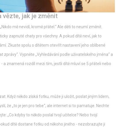
 vězte, jak je změnit
„Nikdo mě nevidí, kromě přátel.“ Ale děti to neumí změnit.
cky zapnuté chaty pro všechny. A pokud dítě neví, jak to
námí. Zkuste spolu s dítětem otevřít nastavení jeho oblíbené
at zprávy“. Vypněte „Vyhledávání podle uživatelského jména“ a
 - a znamená rozdíl mezi tím, jestli dítě mluví se 5 přáteli nebo
t. Když někdo získá fotku, může ji uložit, poslat jiným lidem,
myslí, že „to je jen pro tebe“, ale internet si to pamatuje. Nechte
jte: „Co kdyby to někdo poslal tvojí učitelce? Nebo tvojí
okud dítě dostane fotku od někoho jiného - nezobrazujte ji