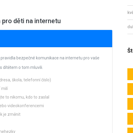
kv
pro děti na internetu
du
Št
ní pravidla bezpečné komunikace na internetu pro vaše
s dítětem o tom mluvili.
resa, škola, telefonní číslo)
 milí
te to nikomu, kdo to zaslal
nebo videokonferencemi
k je změnit
í nehezky