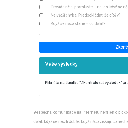
Pravidelně si promluvte – ne jen když se n
Největší chyba: Předpokládat, že dítě ví
Když se něco stane – co dělat?
Zkont
Vaše výsledky
Klikněte na tlačítko "Zkontrolovat výsledek" p
Bezpečná komunikace na internetu
není jen o blokov
dělat, když se necítí dobře, když něco získají, co nec