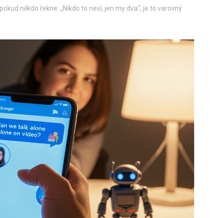
okud někdo řekne: „Nikdo to neví, jen my dva“, je to varovný