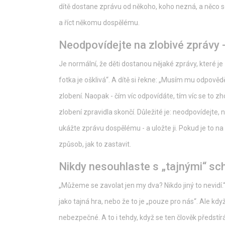
dítě dostane zprávu od někoho, koho nezná, a něco s
a říct někomu dospělému.
Neodpovídejte na zlobivé zprávy - 
Je normální, že děti dostanou nějaké zprávy, které je 
fotka je ošklivá“. A dítě si řekne: „Musím mu odpověd
zlobení. Naopak - čím víc odpovídáte, tím víc se to zho
zlobení zpravidla skončí. Důležité je: neodpovídejte
ukážte zprávu dospělému - a uložte ji. Pokud je to na so
způsob, jak to zastavit.
Nikdy nesouhlaste s „tajnými“ s
„Můžeme se zavolat jen my dva? Nikdo jiný to nevidí.“ T
jako tajná hra, nebo že to je „pouze pro nás“. Ale kd
nebezpečné. A to i tehdy, když se ten člověk předstír