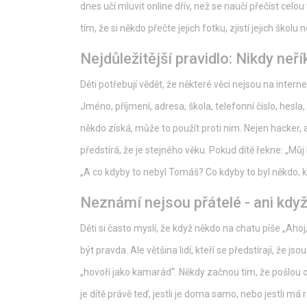
dnes učí mluvit online dřív, než se naučí přečíst celo
tím, že si někdo přečte jejich fotku, zjistí jejich škol
Nejdůležitější pravidlo: Nikdy neř
Děti potřebují vědět, že některé věci nejsou na interne
Jméno, příjmení, adresa, škola, telefonní číslo, hesla,
někdo získá, může to použít proti nim. Nejen hacker, a
předstírá, že je stejného věku. Pokud dítě řekne: „Mů
„A co kdyby to nebyl Tomáš? Co kdyby to byl někdo, k
Neznámí nejsou přátelé - ani když
Děti si často myslí, že když někdo na chatu píše „Ahoj
být pravda. Ale většina lidí, kteří se předstírají, že jso
„hovoří jako kamarád“. Někdy začnou tím, že pošlou ob
je dítě právě teď, jestli je doma samo, nebo jestli m