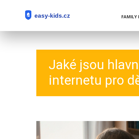
FAMILY 
Jaké jsou hlav
internetu pro dě