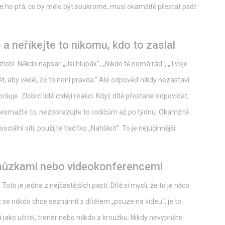
e ho ptá, co by mělo být soukromé, musí okamžitě přestat psát
a neříkejte to nikomu, kdo to zaslal
zlobí. Někdo napsal: „Jsi hlupák“, „Nikdo tě nemá rád“, „Tvoje
ět, aby věděl, že to není pravda.“ Ale odpověď nikdy nezastaví
ršuje. Zlobiví lidé chtějí reakci. Když dítě přestane odpovídat,
, nesmažte to, nezobrazujte to rodičům až po týdnu. Okamžitě
ciální síti, použijte tlačítko „Nahlásit“. To je nejúčinnější
chůzkami nebo videokonferencemi
oto je jedna z nejčastějších pastí. Dítě si myslí, že to je něco
yž se někdo chce seznámit s dítětem „pouze na videu“, je to
á jako učitel, trenér nebo někdo z kroužku. Nikdy nevypněte