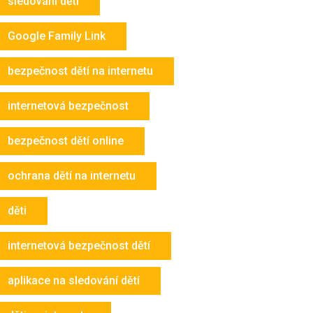
sledování dětí
Google Family Link
bezpečnost dětí na internetu
internetová bezpečnost
bezpečnost dětí online
ochrana dětí na internetu
děti
internetová bezpečnost dětí
aplikace na sledování dětí