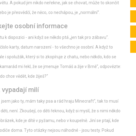
u větu. A pokud jim nikdo neřekne, jak se chovat, může to skončit
u nebo je přesvědčí, že něco, co nechápou, je „normální“.
íkejte osobní informace
tu k dispozici - ani když se někdo ptá „jen tak pro zábavu“.
 číslo karty, datum narození - to všechno je osobní. A když to
le i spolužák, který si to zkopíruje z chatu, nebo někdo, kdo se
j kamarád mi řekl, že se jmenuje Tomáš a žije v Brně“, odpovězte:
do chce vědět, kde žiješ?“
 vypadají milí
, jsem jako ty, mám taky psa a rád hraju Minecraft“, tak to musí
u děti, není. Zkoušejí, co děti řeknou, když si myslí, že s nimi někdo
rázek, kde je dítě v pyžamu, nebo v koupelně. Jiní se ptají, kde
á rodiče doma. Tyto otázky nejsou náhodné - jsou testy. Pokud