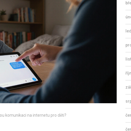
bř
ún
le
pr
li
ří
zá
sr
ou komunikaci na internetu pro děti?
če
če