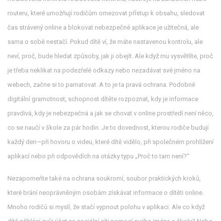
routeru, které umožňují rodičům omezovat přístup k obsahu, sledovat
čas strávený online a blokovat nebezpečné aplikace
je užitečná, ale
sama o sobě nestačí. Pokud dítě ví, že máte nastavenou kontrolu, ale
neví, proč, bude hledat způsoby, jak ji obejít. Ale když mu vysvětlíte, proč
je třeba neklikat na podezřelé odkazy nebo nezadávat své jméno na
webech, začne si to pamatovat. A to je ta pravá ochrana. Podobně
digitální gramotnost
,
schopnost dítěte rozpoznat, kdy je informace
pravdivá, kdy je nebezpečná a jak se chovat v online prostředí
není něco,
co se naučí v škole za pár hodin. Je to dovednost, kterou rodiče budují
každý den—při hovoru o videu, které dítě vidělo, při společném prohlížení
aplikací nebo při odpovědích na otázky typu „Proč to tam není?“
Nezapomeňte také na
ochrana soukromí
,
soubor praktických kroků,
které brání neoprávněným osobám získávat informace o dítěti online
.
Mnoho rodičů si myslí, že stačí vypnout polohu v aplikaci. Ale co když