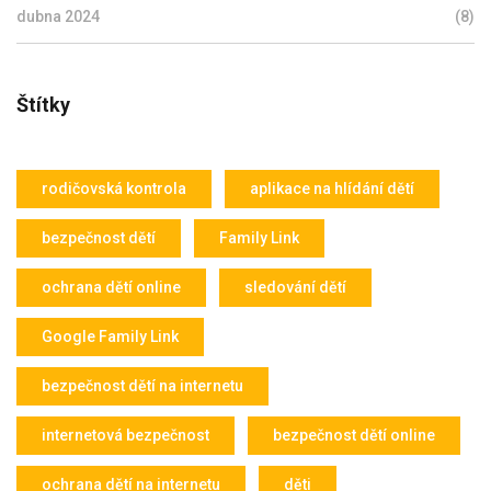
dubna 2024
(8)
Štítky
rodičovská kontrola
aplikace na hlídání dětí
bezpečnost dětí
Family Link
ochrana dětí online
sledování dětí
Google Family Link
bezpečnost dětí na internetu
internetová bezpečnost
bezpečnost dětí online
ochrana dětí na internetu
děti