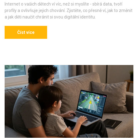
Internet o vašich dětech ví víc, než si myslíte - sbírá data, tvoří
profily a ovlivňuje jejich chování. Zjistěte, co přesně ví, jak to změnit
a jak děti naučit chránit si svou digitální identitu.
Číst více