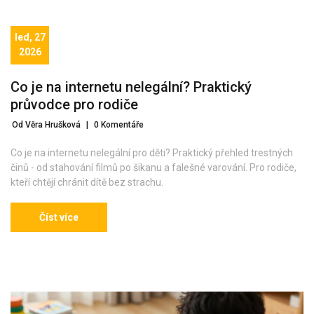
led, 27
2026
Co je na internetu nelegální? Praktický
průvodce pro rodiče
Od Věra Hrušková
|
0 Komentáře
Co je na internetu nelegální pro děti? Praktický přehled trestných
činů - od stahování filmů po šikanu a falešné varování. Pro rodiče,
kteří chtějí chránit dítě bez strachu.
Číst více