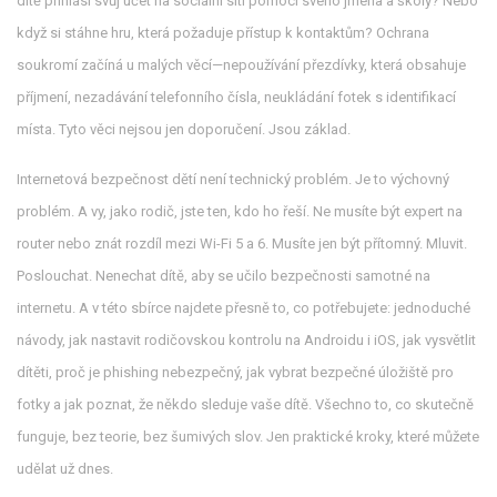
dítě přihlásí svůj účet na sociální síti pomocí svého jména a školy? Nebo
když si stáhne hru, která požaduje přístup k kontaktům? Ochrana
soukromí začíná u malých věcí—nepoužívání přezdívky, která obsahuje
příjmení, nezadávání telefonního čísla, neukládání fotek s identifikací
místa. Tyto věci nejsou jen doporučení. Jsou základ.
Internetová bezpečnost dětí není technický problém. Je to výchovný
problém. A vy, jako rodič, jste ten, kdo ho řeší. Ne musíte být expert na
router nebo znát rozdíl mezi Wi-Fi 5 a 6. Musíte jen být přítomný. Mluvit.
Poslouchat. Nenechat dítě, aby se učilo bezpečnosti samotné na
internetu. A v této sbírce najdete přesně to, co potřebujete: jednoduché
návody, jak nastavit rodičovskou kontrolu na Androidu i iOS, jak vysvětlit
dítěti, proč je phishing nebezpečný, jak vybrat bezpečné úložiště pro
fotky a jak poznat, že někdo sleduje vaše dítě. Všechno to, co skutečně
funguje, bez teorie, bez šumivých slov. Jen praktické kroky, které můžete
udělat už dnes.