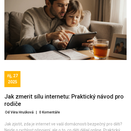
říj, 27
2025
Jak zmerit sílu internetu: Praktický návod pro
rodiče
Od Věra Hrušková
|
0 Komentáře
Jak zjistit, zda je internet ve vaší domácnosti bezpečný pro děti?
Nejde o rychlost připojení, ale o to, co děti dělají online. Praktický