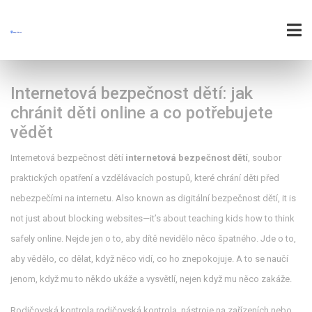
Internetová bezpečnost dětí: jak
chránit děti online a co potřebujete
vědět
Internetová bezpečnost dětí
internetová bezpečnost dětí
,
soubor
praktických opatření a vzdělávacích postupů, které chrání děti před
nebezpečími na internetu
. Also known as
digitální bezpečnost dětí
, it is
not just about blocking websites—it’s about teaching kids how to think
safely online.
Nejde jen o to, aby dítě nevidělo něco špatného. Jde o to,
aby vědělo, co dělat, když něco vidí, co ho znepokojuje. A to se naučí
jenom, když mu to někdo ukáže a vysvětlí, nejen když mu něco zakáže.
Rodičovská kontrola
rodičovská kontrola
,
nástroje na zařízeních nebo