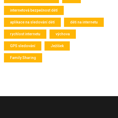
internetová bezpečnost dětí
aplikace na sledování dětí
děti na internetu
rychlost internetu
výchova
GPS sledování
Ježíšek
Family Sharing