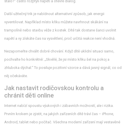
stalo?“ často rozptýlí napětí a otevře dialog.
Další užitečný trik je nabídnout alternativní způsob, jak energii
vyventilovat. Například místo křiku můžete navrhnout skákání na
trampolíně nebo stavbu věže z kostek. Dítě tak dostane šanci uvolnit
napětí a vy získáte čas na vysvětlení, proč určitá reakce není vhodná.
Nezapomeňte chválit dobré chování. Když dítě uklidní situaci samo,
pochvalte ho konkrétně: „Skvělé, že jsi místo křiku šel na pokoj a
zhluboka dýchal.“ To posiluje pozitivní vzorce a dává jasný signál, co od
něj očekáváte.
Jak nastavit rodičovskou kontrolu a
chránit děti online
Internet nabízí spoustu výukových i zábavních možností, ale i rizika.
Prvním krokem je zjistit, na jakých zařízeních dítě tráví čas – iPhone,
Android, tablet nebo počítač. Všechna moderní zařízení mají vestavěné