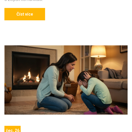
Číst více
čec, 26