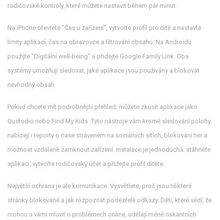
rodičovské kontroly, které můžete nastavit během pár minut.
Na iPhone otevřete "Čas u zařízení", vytvořte profil pro dítě a nastavte
limity aplikací, čas na obrazovce a filtrování obsahu. Na Androidu
použijte "Digitální well-being" a přidejte Google Family Link. Oba
systémy umožňují sledovat, jaké aplikace jsou používány a blokovat
nevhodný obsah.
Pokud chcete mít podrobnější přehled, můžete zkusit aplikace jako
Qustodio nebo Find My Kids. Tyto nástroje vám kromě sledování polohy
nabízejí i reporty o čase stráveném na sociálních sítích, blokování her a
možnost vzdáleně zamknout zařízení. Instalace je jednoduchá: stáhněte
aplikaci, vytvořte rodičovský účet a přidejte profil dítěte.
Největší ochrana je ale komunikace. Vysvětlete, proč jsou některé
stránky blokované a jak rozpoznat podezřelé odkazy. Děti, které vědí, že
mohou s vámi mluvit o problémech online, udělají méně riskantních