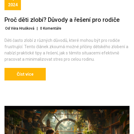
2024
Proč děti zlobí? Důvody a řešení pro rodiče
Od Věra Hrušková
|
0 Komentáře
Děti často zlobí z různých důvodů, které mohou být pro rodiče
frustrující. Tento článek zkoumá možné příčiny dětského zlobení a
nabízí praktické tipy a řešení, jak s těmito situacemi efektivně
pracovat a minimalizovat stres pro celou rodinu.
Číst více