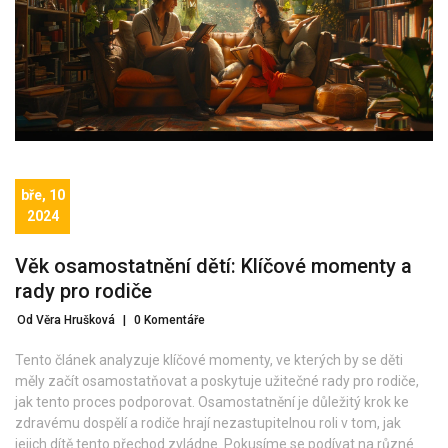
bře, 10
2024
Věk osamostatnění dětí: Klíčové momenty a
rady pro rodiče
Od Věra Hrušková
|
0 Komentáře
Tento článek analyzuje klíčové momenty, ve kterých by se děti
měly začít osamostatňovat a poskytuje užitečné rady pro rodiče,
jak tento proces podporovat. Osamostatnění je důležitý krok ke
zdravému dospělí a rodiče hrají nezastupitelnou roli v tom, jak
jejich dítě tento přechod zvládne. Pokusíme se podívat na různé