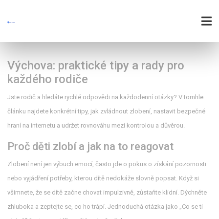
Výchova: praktické tipy a rady pro
každého rodiče
Jste rodič a hledáte rychlé odpovědi na každodenní otázky? V tomhle
článku najdete konkrétní tipy, jak zvládnout zlobení, nastavit bezpečné
hraní na internetu a udržet rovnováhu mezi kontrolou a důvěrou.
Proč děti zlobí a jak na to reagovat
Zlobení není jen výbuch emocí, často jde o pokus o získání pozornosti
nebo vyjádření potřeby, kterou dítě nedokáže slovně popsat. Když si
všimnete, že se dítě začne chovat impulzivně, zůstaňte klidní. Dýchněte
zhluboka a zeptejte se, co ho trápí. Jednoduchá otázka jako „Co se ti