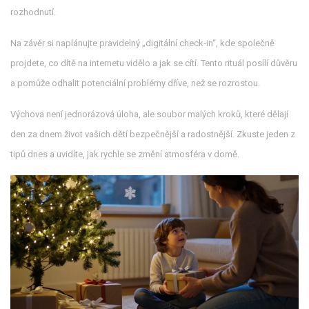
rozhodnutí.
Na závěr si naplánujte pravidelný „digitální check‑in“, kde společně
projdete, co dítě na internetu vidělo a jak se cítí. Tento rituál posílí důvěru
a pomůže odhalit potenciální problémy dříve, než se rozrostou.
Výchova není jednorázová úloha, ale soubor malých kroků, které dělají
den za dnem život vašich dětí bezpečnější a radostnější. Zkuste jeden z
tipů dnes a uvidíte, jak rychle se změní atmosféra v domě.