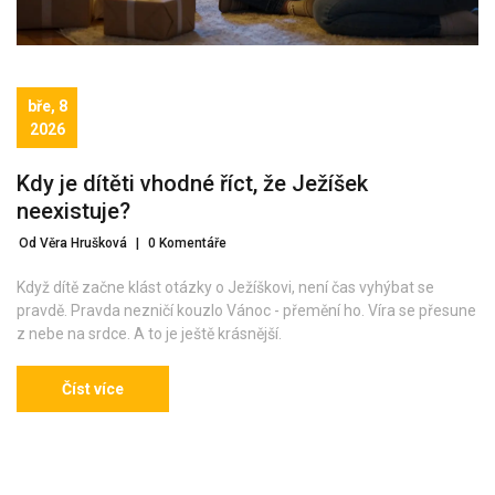
bře, 8
2026
Kdy je dítěti vhodné říct, že Ježíšek
neexistuje?
Od Věra Hrušková
|
0 Komentáře
Když dítě začne klást otázky o Ježíškovi, není čas vyhýbat se
pravdě. Pravda nezničí kouzlo Vánoc - přemění ho. Víra se přesune
z nebe na srdce. A to je ještě krásnější.
Číst více