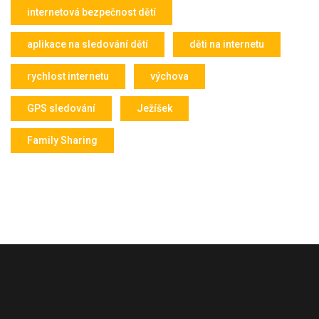
internetová bezpečnost dětí
aplikace na sledování dětí
děti na internetu
rychlost internetu
výchova
GPS sledování
Ježíšek
Family Sharing