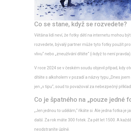
Co se stane, když se rozvedete?
Většina lidí neví, že fotky dětí na internetu mohou
rozvedete, bývalý partner může tyto fotky použít p
vlivu“ nebo „zneužívání dítěte“ (i když to není pravda)
V roce 2024 se v českém soudu objevil případ, kdy ot
dítěte s alkoholem v pozadí a názvy typu „Dnes jsem ho
jen „v tipu“, soud to považoval za nebezpečný příklad 
Co je špatného na „pouze jedné f
„Jen jednou to udělám,“ říkáte si. Ale jedna fotka je j
další. Za rok máte 300 fotek. Za pět let 1500. A každá 
neodstraníte úplně.