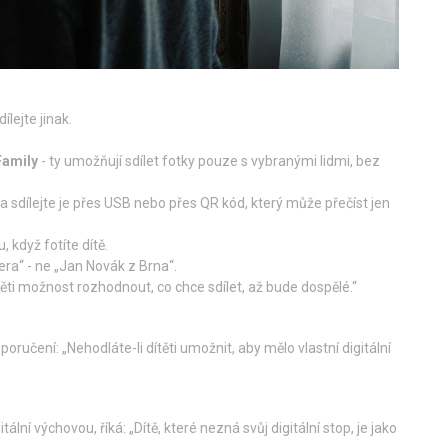
ílejte jinak.
Family
- ty umožňují sdílet fotky pouze s vybranými lidmi, bez
a sdílejte je přes USB nebo přes QR kód, který může přečíst jen
 když fotíte dítě.
ra“ - ne „Jan Novák z Brna“.
ti možnost rozhodnout, co chce sdílet, až bude dospělé.“
oručení: „Nehodláte-li dítěti umožnit, aby mělo vlastní digitální
ální výchovou, říká: „Dítě, které nezná svůj digitální stop, je jako