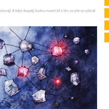
vají. A když dospějí, budou muset žít s tím, co jste vy vybírali