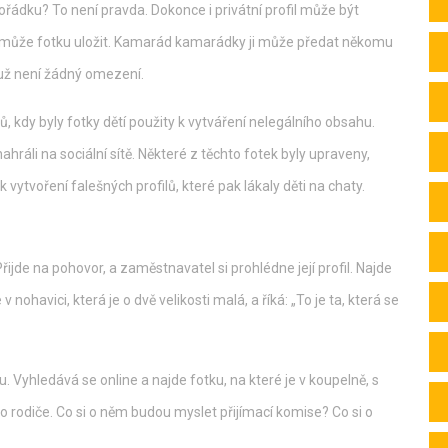
v pořádku? To není pravda. Dokonce i privátní profil může být
ry může fotku uložit. Kamarád kamarádky ji může předat někomu
 už není žádný omezení.
 kdy byly fotky dětí použity k vytváření nelegálního obsahu.
ahráli na sociální sítě. Některé z těchto fotek byly upraveny,
vytvoření falešných profilů, které pak lákaly děti na chaty.
Přijde na pohovor, a zaměstnavatel si prohlédne její profil. Najde
e v nohavici, která je o dvě velikosti malá, a říká: „To je ta, která se
u. Vyhledává se online a najde fotku, na které je v koupelně, s
o rodiče. Co si o něm budou myslet přijímací komise? Co si o