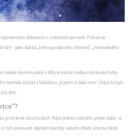
 být významným důkazem v rodinných sporech. Pokud se
roti vám - jako důkaz „nehospodárného chování“, „nevhodného
.
ec získal výlučnou péči o dítě, protože matka nahrávala fotky
 nechala zůstat s babičkou, já jsem si dala víno“. I když to bylo
pro dítě.
otce“?
ako první krok na schodech. Když jednou nahráte, přijde další - a
z nich je kousek digitální identity vašeho dítěte, kterou nikdy