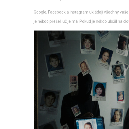
Google, Facebook a Instagram ukládají všechny vaše f
je někdo přešel, už je má. Pokud je někdo uložil na clo