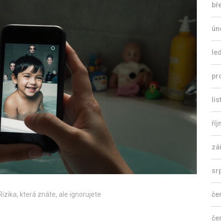
bř
ún
le
pr
li
ří
zá
sr
izika, která znáte, ale ignorujete
če
če