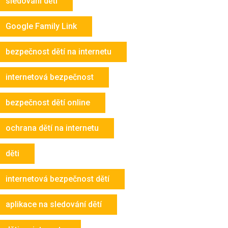
sledování dětí
Google Family Link
bezpečnost dětí na internetu
internetová bezpečnost
bezpečnost dětí online
ochrana dětí na internetu
děti
internetová bezpečnost dětí
aplikace na sledování dětí