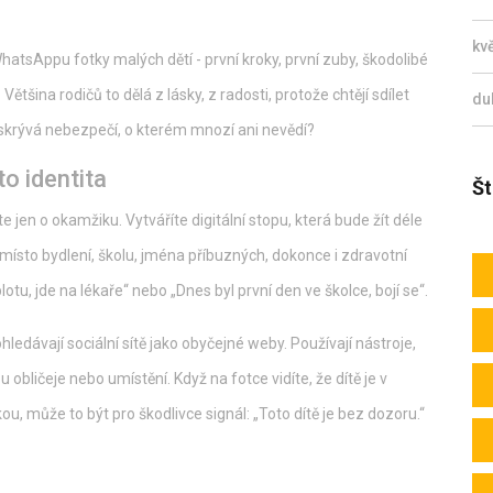
kv
hatsAppu fotky malých dětí - první kroky, první zuby, škodolibé
ětšina rodičů to dělá z lásky, z radosti, protože chtějí sdílet
du
t skrývá nebezpečí, o kterém mnozí ani nevědí?
to identita
Št
 jen o okamžiku. Vytváříte digitální stopu, která bude žít déle
místo bydlení, školu, jména příbuzných, dokonce i zdravotní
tu, jde na lékaře“ nebo „Dnes byl první den ve školce, bojí se“.
ohledávají sociální sítě jako obyčejné weby. Používají nástroje,
 obličeje nebo umístění. Když na fotce vidíte, že dítě je v
u, může to být pro škodlivce signál: „Toto dítě je bez dozoru.“