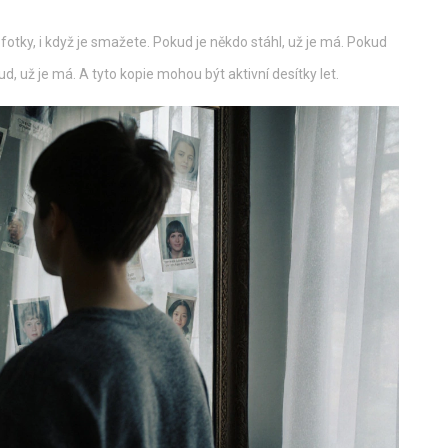
otky, i když je smažete. Pokud je někdo stáhl, už je má. Pokud
ud, už je má. A tyto kopie mohou být aktivní desítky let.