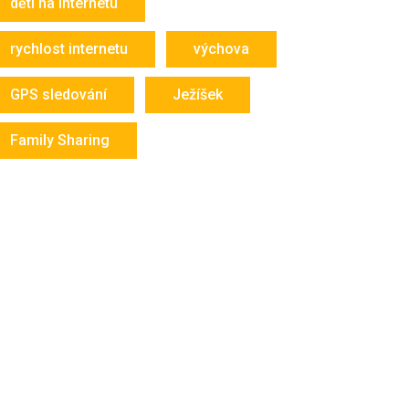
děti na internetu
rychlost internetu
výchova
GPS sledování
Ježíšek
Family Sharing