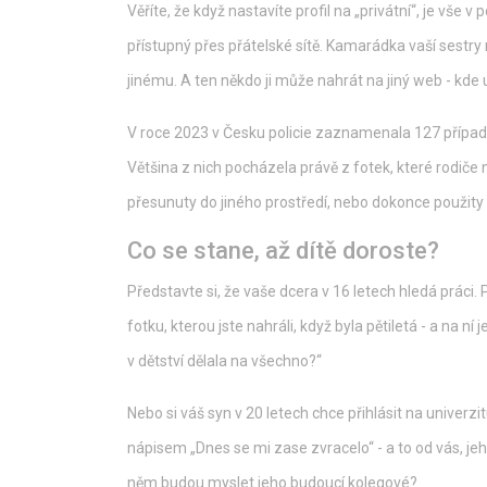
Věříte, že když nastavíte profil na „privátní“, je vše 
přístupný přes přátelské sítě. Kamarádka vaší sest
jinému. A ten někdo ji může nahrát na jiný web - kde
V roce 2023 v Česku policie zaznamenala 127 případů,
Většina z nich pocházela právě z fotek, které rodiče n
přesunuty do jiného prostředí, nebo dokonce použity k 
Co se stane, až dítě doroste?
Představte si, že vaše dcera v 16 letech hledá práci. 
fotku, kterou jste nahráli, když byla pětiletá - a na ní j
v dětství dělala na všechno?“
Nebo si váš syn v 20 letech chce přihlásit na univerzit
nápisem „Dnes se mi zase zvracelo“ - a to od vás, jeh
něm budou myslet jeho budoucí kolegové?