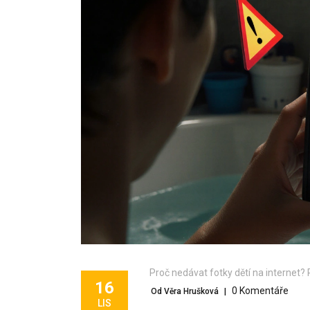
Proč nedávat fotky dětí na internet? R
16
0 Komentáře
Od Věra Hrušková
|
LIS