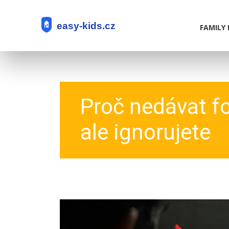
FAMILY 
Proč nedávat fot
ale ignorujete