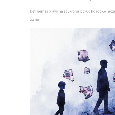
Děti nemají právo na soukromí, pokud ho rodiče nezacho
za ně.