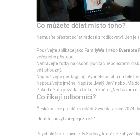
Co můžete dělat místo toho?
Nemusíte přestat sdílet radosti z rodičovství. Jen je sd
Používejte aplikace jako
FamilyWall
nebo
Evernote 
veřejného přístupu.
Nahrávejte fotky na osobní počítač nebo externí disk 
váš příbuzný.
Nepoužívejte geotagging. Vypněte polohu na telefonu,
Nepoužívejte jména. Napište „Malý Jan“ nebo „Má dce
Pokud někdo požádá o fotku, řekněte: „Nechávám dítě
Co říkají odborníci?
Česká policie pro děti a mládež vydala v roce 2024 dop
identitu, nevytvářejte ji za něj.“
Psycholožka z Univerzity Karlovy, která se zabývá digit