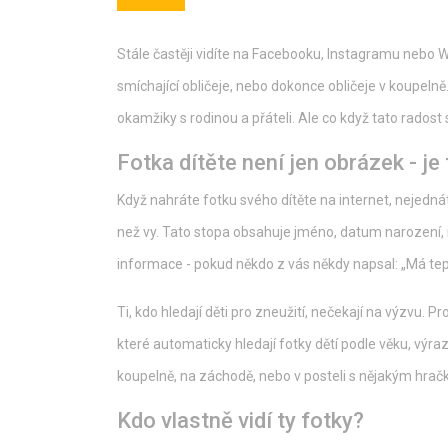
Stále častěji vidíte na Facebooku, Instagramu nebo W
smíchající obličeje, nebo dokonce obličeje v koupelně. V
okamžiky s rodinou a přáteli. Ale co když tato rados
Fotka dítěte není jen obrázek - je 
Když nahráte fotku svého dítěte na internet, nejednáte
než vy. Tato stopa obsahuje jméno, datum narození, 
informace - pokud někdo z vás někdy napsal: „Má teplo
Ti, kdo hledají děti pro zneužití, nečekají na výzvu. Pr
které automaticky hledají fotky dětí podle věku, výrazu
koupelně, na záchodě, nebo v posteli s nějakým hračko
Kdo vlastně vidí ty fotky?