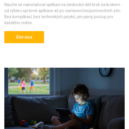
Naučte se nainstalovat aplikaci na sledování dětí krok za krokem -
od výběru správné aplikace až po nastavení bezpečnostních zón.
Bez komplikací, bez technických jazyků, jen jasný postup pro
každého rodiče.
Číst více