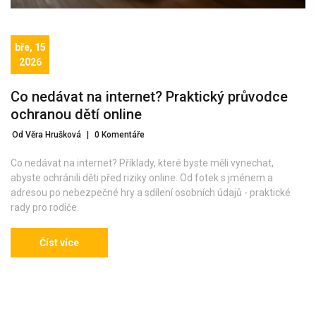
bře, 15
2026
Co nedávat na internet? Praktický průvodce
ochranou dětí online
Od Věra Hrušková
|
0 Komentáře
Co nedávat na internet? Příklady, které byste měli vynechat,
abyste ochránili děti před riziky online. Od fotek s jménem a
adresou po nebezpečné hry a sdílení osobních údajů - praktické
rady pro rodiče.
Číst více