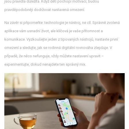
jsou pravidla důležitá. Když děti pochopí motivaci, budou
pravděpodobněji dodržovat nastavená omezení.
Na závěr si připomeňte: technologie je nástroj, ne cíl. Správně zvolená
aplikace vám usnadní život, ale klíčová je vaše přítomnost a
komunikace. Vyzkoušejte jeden z tipovaných nástrojů, nastavte první
omezení a sledujte, jak se rodinná digitální rovnováha zlepšuje. V
případě, že něco nefunguje, vždy můžete nastavení upravit –
experimentujte, dokud nenajdete ten správný mix.