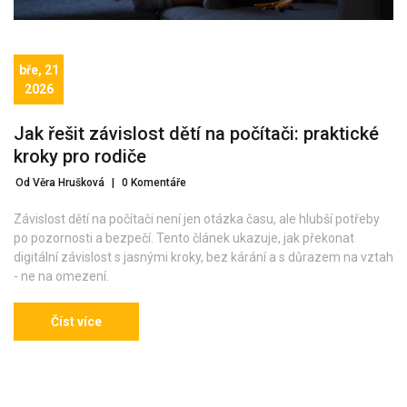
bře, 21
2026
Jak řešit závislost dětí na počítači: praktické
kroky pro rodiče
Od Věra Hrušková
|
0 Komentáře
Závislost dětí na počítači není jen otázka času, ale hlubší potřeby
po pozornosti a bezpečí. Tento článek ukazuje, jak překonat
digitální závislost s jasnými kroky, bez kárání a s důrazem na vztah
- ne na omezení.
Číst více