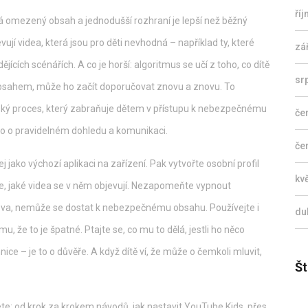
ří
 má omezený obsah a jednodušší rozhraní
je lepší než běžný
jí videa, která jsou pro děti nevhodná – například ty, které
zá
cích scénářích. A co je horší: algoritmus se učí z toho, co dítě
sr
 obsahem, může ho začít doporučovat znovu a znovu. To
lský proces, který zabraňuje dětem v přístupu k nebezpečnému
če
 to o pravidelném dohledu a komunikaci.
če
 jako výchozí aplikaci na zařízení. Pak vytvořte osobní profil
kv
te, jaké videa se v něm objevují. Nezapomeňte vypnout
ova, nemůže se dostat k nebezpečnému obsahu. Používejte i
du
mu, že to je špatné. Ptajte se, co mu to dělá, jestli ho něco
ce – je to o důvěře. A když dítě ví, že může o čemkoli mluvit,
Št
ete: od krok za krokem návodů, jak nastavit YouTube Kids, přes