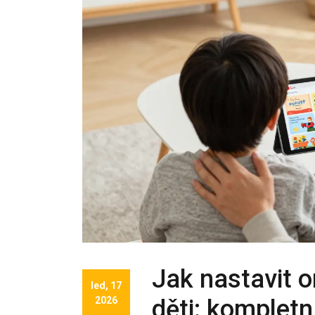
Jak nastavit 
led, 17
2026
děti: kompletn