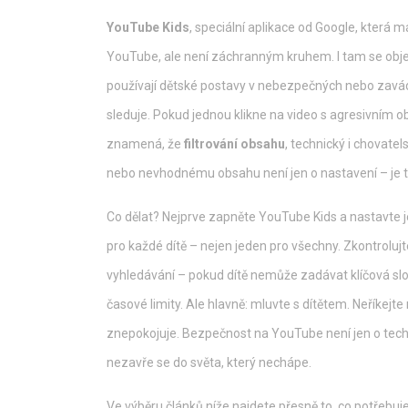
YouTube Kids
,
speciální aplikace od Google, která
YouTube, ale není záchranným kruhem. I tam se objevu
používají dětské postavy v nebezpečných nebo zavádějí
sleduje. Pokud jednou klikne na video s agresivním
znamená, že
filtrování obsahu
,
technický i chovate
nebo nevhodnému obsahu
není jen o nastavení – je
Co dělat? Nejprve zapněte YouTube Kids a nastavte jej
pro každé dítě – nejen jeden pro všechny. Zkontroluj
vyhledávání – pokud dítě nemůže zadávat klíčová sl
časové limity. Ale hlavně: mluvte s dítětem. Neříkejte 
znepokojuje. Bezpečnost na YouTube není jen o techni
nezavře se do světa, který nechápe.
Ve výběru článků níže najdete přesně to, co potřebuj