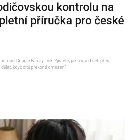
odičovskou kontrolu na
letní příručka pro české
omocí Google Family Link. Zjistěte, jak chránit děti před
dělat, když dítě překoná omezení.