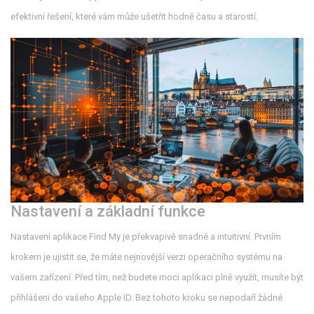
efektivní řešení, které vám může ušetřit hodně času a starostí.
Nastavení a základní funkce
Nastavení aplikace Find My je překvapivě snadné a intuitivní. Prvním
krokem je ujistit se, že máte nejnovější verzi operačního systému na
vašem zařízení. Před tím, než budete moci aplikaci plně využít, musíte být
přihlášeni do vašeho Apple ID. Bez tohoto kroku se nepodaří žádné