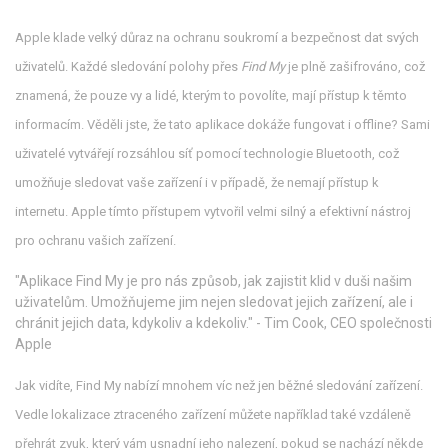
Apple klade velký důraz na ochranu soukromí a bezpečnost dat svých
uživatelů. Každé sledování polohy přes
Find My
je plně zašifrováno, což
znamená, že pouze vy a lidé, kterým to povolíte, mají přístup k těmto
informacím. Věděli jste, že tato aplikace dokáže fungovat i offline? Sami
uživatelé vytvářejí rozsáhlou síť pomocí technologie Bluetooth, což
umožňuje sledovat vaše zařízení i v případě, že nemají přístup k
internetu. Apple tímto přístupem vytvořil velmi silný a efektivní nástroj
pro ochranu vašich zařízení.
"Aplikace Find My je pro nás způsob, jak zajistit klid v duši našim
uživatelům. Umožňujeme jim nejen sledovat jejich zařízení, ale i
chránit jejich data, kdykoliv a kdekoliv." - Tim Cook, CEO společnosti
Apple
Jak vidíte, Find My nabízí mnohem víc než jen běžné sledování zařízení.
Vedle lokalizace ztraceného zařízení můžete například také vzdáleně
přehrát zvuk, který vám usnadní jeho nalezení, pokud se nachází někde