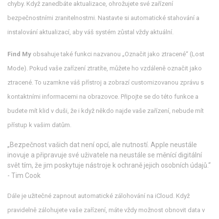
chyby. Když zanedbáte aktualizace, ohrožujete své zařízení
bezpečnostními zranitelnostmi. Nastavte si automatické stahování a
instalování aktualizací, aby váš systém zůstal vždy aktuální.
Find My
obsahuje také funkci nazvanou „Označit jako ztracené“ (Lost
Mode). Pokud vaše zařízení ztratíte, můžete ho vzdáleně označit jako
ztracené. To uzamkne váš přístroj a zobrazí customizovanou zprávu s
kontaktními informacemi na obrazovce. Připojte se do této funkce a
budete mít klid v duši, že i když někdo najde vaše zařízení, nebude mít
přístup k vašim datům.
„Bezpečnost vašich dat není opcí, ale nutností. Apple neustále
inovuje a připravuje své uživatele na neustále se měnící digitální
svět tím, že jim poskytuje nástroje k ochraně jejich osobních údajů.“
- Tim Cook
Dále je užitečné zapnout automatické zálohování na iCloud. Když
pravidelně zálohujete vaše zařízení, máte vždy možnost obnovit data v