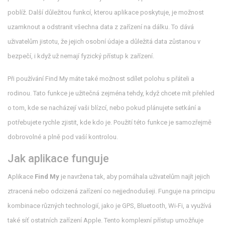
poblíž. Další důležitou funkcí, kterou aplikace poskytuje, je možnost
uzamknout a odstranit všechna data z zařízení na dálku. To dává
uživatelům jistotu, že jejich osobní údaje a důležitá data zůstanou v
bezpečí, i když už nemají fyzický přístup k zařízení.
Při používání Find My máte také možnost sdílet polohu s přáteli a
rodinou. Tato funkce je užitečná zejména tehdy, když chcete mít přehled
o tom, kde se nacházejí vaši blízcí, nebo pokud plánujete setkání a
potřebujete rychle zjistit, kde kdo je. Použití této funkce je samozřejmě
dobrovolné a plně pod vaší kontrolou.
Jak aplikace funguje
Aplikace
Find My
je navržena tak, aby pomáhala uživatelům najít jejich
ztracená nebo odcizená zařízení co nejjednodušeji. Funguje na principu
kombinace různých technologií, jako je GPS, Bluetooth, Wi-Fi, a využívá
také síť ostatních zařízení Apple. Tento komplexní přístup umožňuje