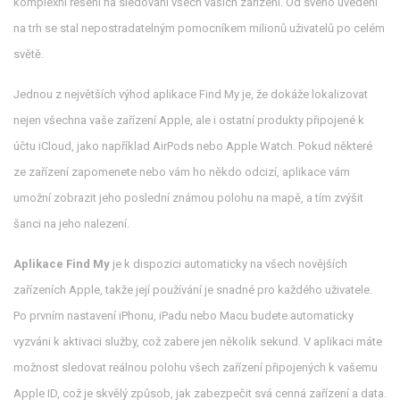
komplexní řešení na sledování všech vašich zařízení. Od svého uvedení
na trh se stal nepostradatelným pomocníkem milionů uživatelů po celém
světě.
Jednou z největších výhod aplikace Find My je, že dokáže lokalizovat
nejen všechna vaše zařízení Apple, ale i ostatní produkty připojené k
účtu iCloud, jako například AirPods nebo Apple Watch. Pokud některé
ze zařízení zapomenete nebo vám ho někdo odcizí, aplikace vám
umožní zobrazit jeho poslední známou polohu na mapě, a tím zvýšit
šanci na jeho nalezení.
Aplikace Find My
je k dispozici automaticky na všech novějších
zařízeních Apple, takže její používání je snadné pro každého uživatele.
Po prvním nastavení iPhonu, iPadu nebo Macu budete automaticky
vyzváni k aktivaci služby, což zabere jen několik sekund. V aplikaci máte
možnost sledovat reálnou polohu všech zařízení připojených k vašemu
Apple ID, což je skvělý způsob, jak zabezpečit svá cenná zařízení a data.