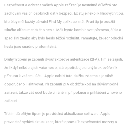
Bezpečnost a ochrana vašich Apple zařízení je nesmírně důležitá pro
zachování vašich osobních dat v bezpečí. Existuje několik klíčových tipů,
které by měl každý uživatel Find My aplikace znát. První tip je použití
silného alfanumerického hesla. Měli byste kombinovat písmena, čísla a
speciální znaky, aby bylo heslo těžké rozluštit. Pamatujte, že jednoduchá
hesla jsou snadno prolomitelná.
Druhým tipem je zapnutí dvoufaktorové autentizace (2FA). Tím se zajistí,
že i když někdo zjistí vaše heslo, stále potřebuje druhý krok ověření k
přístupu k vašemu účtu. Apple nabízí tuto službu zdarma a je silně
doporučeno ji aktivovat. Při zapnutí 2FA obdržíte kód na důvěryhodné
zařízení, takže váš účet bude chráněn i při pokusu o přihlášení z nového
zařízení.
Třetím důležitým tipem je pravidelná aktualizace softwaru. Apple
pravidelně vydává aktualizace, které opravují bezpečnostní mezery a