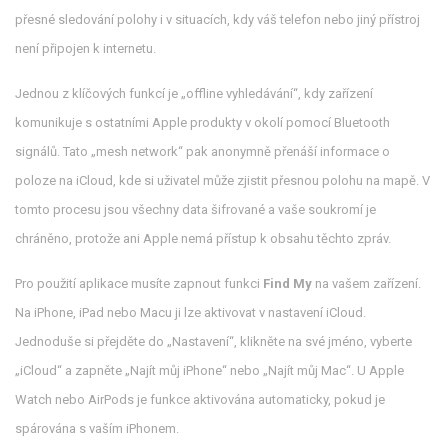
přesné sledování polohy i v situacích, kdy váš telefon nebo jiný přístroj
není připojen k internetu.
Jednou z klíčových funkcí je „offline vyhledávání“, kdy zařízení
komunikuje s ostatními Apple produkty v okolí pomocí Bluetooth
signálů. Tato „mesh network“ pak anonymně přenáší informace o
poloze na iCloud, kde si uživatel může zjistit přesnou polohu na mapě. V
tomto procesu jsou všechny data šifrované a vaše soukromí je
chráněno, protože ani Apple nemá přístup k obsahu těchto zpráv.
Pro použití aplikace musíte zapnout funkci
Find My
na vašem zařízení.
Na iPhone, iPad nebo Macu ji lze aktivovat v nastavení iCloud.
Jednoduše si přejděte do „Nastavení“, klikněte na své jméno, vyberte
„iCloud“ a zapněte „Najít můj iPhone“ nebo „Najít můj Mac“. U Apple
Watch nebo AirPods je funkce aktivována automaticky, pokud je
spárována s vaším iPhonem.