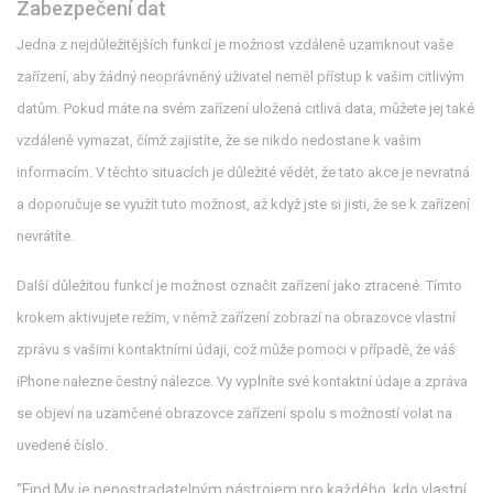
Zabezpečení dat
Jedna z nejdůležitějších funkcí je možnost vzdáleně uzamknout vaše
zařízení, aby žádný neoprávněný uživatel neměl přístup k vašim citlivým
datům. Pokud máte na svém zařízení uložená citlivá data, můžete jej také
vzdáleně vymazat, čímž zajistíte, že se nikdo nedostane k vašim
informacím. V těchto situacích je důležité vědět, že tato akce je nevratná
a doporučuje se využít tuto možnost, až když jste si jisti, že se k zařízení
nevrátíte.
Další důležitou funkcí je možnost označit zařízení jako ztracené. Tímto
krokem aktivujete režim, v němž zařízení zobrazí na obrazovce vlastní
zprávu s vašimi kontaktními údaji, což může pomoci v případě, že váš
iPhone nalezne čestný nálezce. Vy vyplníte své kontaktní údaje a zpráva
se objeví na uzamčené obrazovce zařízení spolu s možností volat na
uvedené číslo.
"Find My je nepostradatelným nástrojem pro každého, kdo vlastní