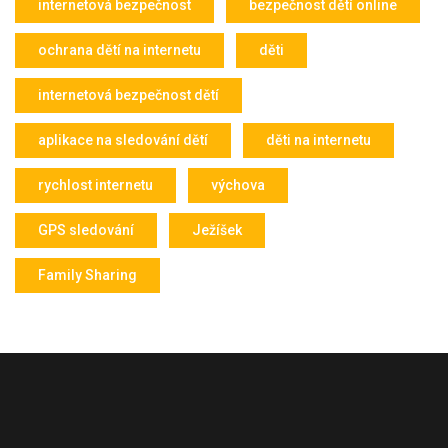
internetová bezpečnost
bezpečnost dětí online
ochrana dětí na internetu
děti
internetová bezpečnost dětí
aplikace na sledování dětí
děti na internetu
rychlost internetu
výchova
GPS sledování
Ježíšek
Family Sharing