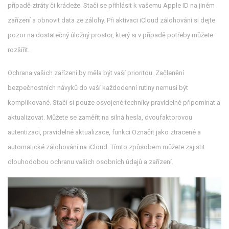
případě ztráty či krádeže. Stačí se přihlásit k vašemu Apple ID na jiném
zařízení a obnovit data ze zálohy. Při aktivaci iCloud zálohování si dejte
pozor na dostatečný úložný prostor, který si v případě potřeby můžete
rozšířit.
Ochrana vašich zařízení by měla být vaší prioritou. Začlenění
bezpečnostních návyků do vaší každodenní rutiny nemusí být
komplikované. Stačí si pouze osvojené techniky pravidelně připomínat a
aktualizovat. Můžete se zaměřit na silná hesla, dvoufaktorovou
autentizaci, pravidelné aktualizace, funkci Označit jako ztracené a
automatické zálohování na iCloud. Tímto způsobem můžete zajistit
dlouhodobou ochranu vašich osobních údajů a zařízení.