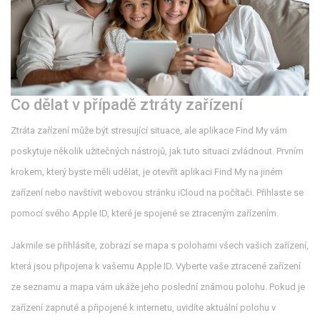
Co dělat v případě ztráty zařízení
Ztráta zařízení může být stresující situace, ale aplikace Find My vám
poskytuje několik užitečných nástrojů, jak tuto situaci zvládnout. Prvním
krokem, který byste měli udělat, je otevřít aplikaci Find My na jiném
zařízení nebo navštívit webovou stránku iCloud na počítači. Přihlaste se
pomocí svého Apple ID, které je spojené se ztraceným zařízením.
Jakmile se přihlásíte, zobrazí se mapa s polohami všech vašich zařízení,
která jsou připojena k vašemu Apple ID. Vyberte vaše ztracené zařízení
ze seznamu a mapa vám ukáže jeho poslední známou polohu. Pokud je
zařízení zapnuté a připojené k internetu, uvidíte aktuální polohu v