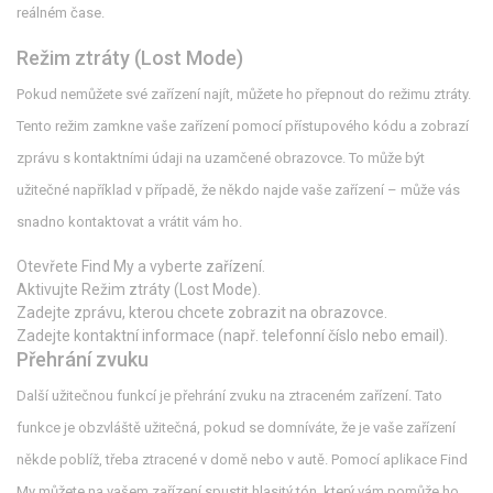
reálném čase.
Režim ztráty (Lost Mode)
Pokud nemůžete své zařízení najít, můžete ho přepnout do režimu ztráty.
Tento režim zamkne vaše zařízení pomocí přístupového kódu a zobrazí
zprávu s kontaktními údaji na uzamčené obrazovce. To může být
užitečné například v případě, že někdo najde vaše zařízení – může vás
snadno kontaktovat a vrátit vám ho.
Otevřete Find My a vyberte zařízení.
Aktivujte Režim ztráty (Lost Mode).
Zadejte zprávu, kterou chcete zobrazit na obrazovce.
Zadejte kontaktní informace (např. telefonní číslo nebo email).
Přehrání zvuku
Další užitečnou funkcí je přehrání zvuku na ztraceném zařízení. Tato
funkce je obzvláště užitečná, pokud se domníváte, že je vaše zařízení
někde poblíž, třeba ztracené v domě nebo v autě. Pomocí aplikace Find
My můžete na vašem zařízení spustit hlasitý tón, který vám pomůže ho