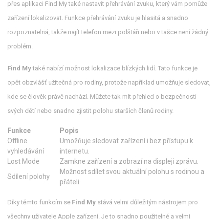
přes aplikaci Find My také nastavit přehrávání zvuku, který vám pomůže
zařízení lokalizovat. Funkce přehrávání zvuku je hlasitá a snadno
rozpoznatelná, takže najít telefon mezi polštáři nebo v tašce není žádný
problém.
Find My
také nabízí možnost lokalizace blízkých lidí. Tato funkce je
opět obzvlášť užitečná pro rodiny, protože například umožňuje sledovat,
kde se člověk právě nachází. Můžete tak mít přehled o bezpečnosti
svých dětí nebo snadno zjistit polohu starších členů rodiny.
Funkce
Popis
Offline
Umožňuje sledovat zařízení i bez přístupu k
vyhledávání
internetu.
Lost Mode
Zamkne zařízení a zobrazí na displeji zprávu.
Možnost sdílet svou aktuální polohu s rodinou a
Sdílení polohy
přáteli.
Díky těmto funkcím se
Find My
stává velmi důležitým nástrojem pro
všechny uživatele Apple zařízení. Je to snadno použitelné a velmi