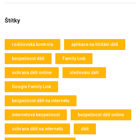
Štítky
rodičovská kontrola
aplikace na hlídání dětí
bezpečnost dětí
Family Link
ochrana dětí online
sledování dětí
Google Family Link
bezpečnost dětí na internetu
internetová bezpečnost
bezpečnost dětí online
ochrana dětí na internetu
děti