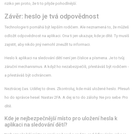
riziko jen proto, že ti to přijde pohodlnější.
Závěr: heslo je tvá odpovědnost
Technologie ti pomáhá být lepším rodičem. Ale neznamená to, že můžeš
odložit odpovědnost na aplikaci. Ona ti jen ukazuje, kde je dítě. Ty musíš
zajistit, aby nikdo jiný nemohl zneužít tu informaci.
Heslo k aplikaci na sledování dětí není jen číslice a písmena. Je to tvůj
záruční mechanismus. A když ho nezabezpečíš, přestáváš být rodičem -
a přestáváš být ochráncem.
Neztrácej čas. Udělej to dnes. Zkontroluj, kde máš uložené heslo. Přesuň
ho do správce hesel. Nastav 2FA. A dej si to do zálohy. Ne pro sebe. Pro
dítě.
Kde je nejbezpečnější místo pro uložení hesla k
aplikaci na sledování dětí?