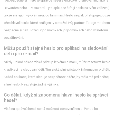
Nejbezpečnější místo je správce hesel s end-to-end šifrováním, jako je
Bitwarden nebo 1Password. Tyto aplikace šifrují hesla na tvém zařízení,
takže ani jejich vývojáři neví, co tam máš. Heslo se pak přistupuje pouze
přes hlavní heslo, které znáš jen ty a možná tvůj partner. Toto je mnohem
bezpečnější než uložení v poznámkách, připomínkách nebo v telefonu
bez šifrování.
Můžu použít stejné heslo pro aplikaci na sledování
dětí i pro e-mail?
Nikdy. Pokud někdo získá přístup k tvému e-mailu, může resetovat heslo
k aplikaci na sledování dětí. Tím získá plný přístup k informacím o dítěti.
Každá aplikace, která sleduje bezpečnost dítěte, by měla mít jedinečné,
silné heslo. Neexistuje žádná výjimka.
Co dělat, když si zapomenu hlavní heslo ke správci
hesel?
Většina správců hesel nemá možnost obnovení hesla. Pokud ho