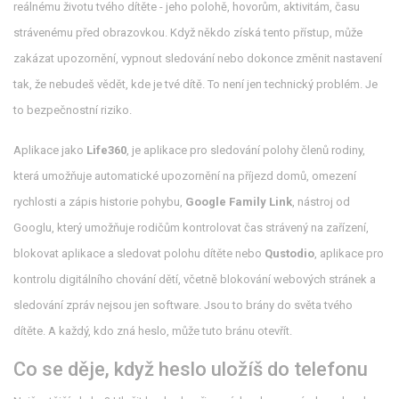
reálnému životu tvého dítěte - jeho polohě, hovorům, aktivitám, času
strávenému před obrazovkou. Když někdo získá tento přístup, může
zakázat upozornění, vypnout sledování nebo dokonce změnit nastavení
tak, že nebudeš vědět, kde je tvé dítě. To není jen technický problém. Je
to bezpečnostní riziko.
Aplikace jako
Life360
,
je aplikace pro sledování polohy členů rodiny,
která umožňuje automatické upozornění na příjezd domů, omezení
rychlosti a zápis historie pohybu
,
Google Family Link
,
nástroj od
Googlu, který umožňuje rodičům kontrolovat čas strávený na zařízení,
blokovat aplikace a sledovat polohu dítěte
nebo
Qustodio
,
aplikace pro
kontrolu digitálního chování dětí, včetně blokování webových stránek a
sledování zpráv
nejsou jen software. Jsou to brány do světa tvého
dítěte. A každý, kdo zná heslo, může tuto bránu otevřít.
Co se děje, když heslo uložíš do telefonu