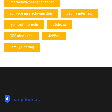
internetová bezpečnost dětí
aplikace na sledování dětí
děti na internetu
rychlost internetu
výchova
GPS sledování
Ježíšek
Family Sharing