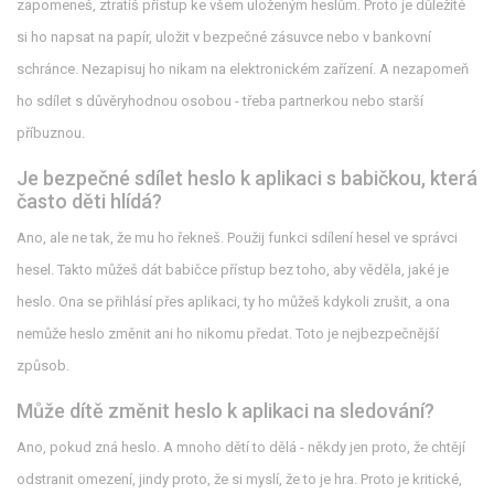
zapomeneš, ztratíš přístup ke všem uloženým heslům. Proto je důležité
si ho napsat na papír, uložit v bezpečné zásuvce nebo v bankovní
schránce. Nezapisuj ho nikam na elektronickém zařízení. A nezapomeň
ho sdílet s důvěryhodnou osobou - třeba partnerkou nebo starší
příbuznou.
Je bezpečné sdílet heslo k aplikaci s babičkou, která
často děti hlídá?
Ano, ale ne tak, že mu ho řekneš. Použij funkci sdílení hesel ve správci
hesel. Takto můžeš dát babičce přístup bez toho, aby věděla, jaké je
heslo. Ona se přihlásí přes aplikaci, ty ho můžeš kdykoli zrušit, a ona
nemůže heslo změnit ani ho nikomu předat. Toto je nejbezpečnější
způsob.
Může dítě změnit heslo k aplikaci na sledování?
Ano, pokud zná heslo. A mnoho dětí to dělá - někdy jen proto, že chtějí
odstranit omezení, jindy proto, že si myslí, že to je hra. Proto je kritické,