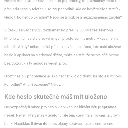
Nejčastější chyba? Uložit heslo do připomínky, do poznámky nebo do
přehledu hesel v telefonu. To zní pohodlně. Ale co když telefon ztratíš?
Nebo ti ho někdo ukradne? Nebo se ti rozbije a nezaznamenáš zálohu?
V Česku se v roce 2025 zaznamenalo přes 12 000 krádeží telefonů.
Mnoho z nich se stalo ve veřejných prostorech - v metru, v kavárně, na
nádraží. A když někdo získá přístup k tvému telefonu, kde máš uložené
heslo k aplikaci na sledování dítěte, může se stát, že se tvé dítě ocitne
bez dozoru - a ty nebudeš vědět, proč.
Uložit heslo v připomínce je jako nechat klíč od domu na stole u vchodu.
Pohodlné? Ano. Bezpečné? Nikdy.
Kde heslo skutečně máš mít uloženo
Nejbezpečnější místo pro heslo k aplikaci na hlídání dětí je
správce
hesel
. Ne ten, který máš v telefonu, ale ten, který má šifrování na úrovni
bank. Například
Bitwarden
,
bezplatný správce hesel s end-to-end