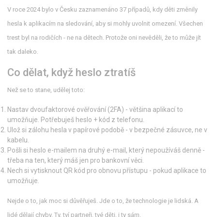
V roce 2024 bylo v Česku zaznamenáno 37 případů, kdy děti změnily
hesla k aplikacím na sledování, aby si mohly uvolnit omezení. Všechen
trest byl na rodičích - ne na dětech. Protože oni nevěděli, že to může jít
tak daleko.
Co dělat, když heslo ztratíš
Než se to stane, udělej toto:
Nastav dvoufaktorové ověřování (2FA) - většina aplikací to
umožňuje. Potřebuješ heslo + kód z telefonu.
Ulož si zálohu hesla v papírové podobě - v bezpečné zásuvce, ne v
kabelu.
Pošli si heslo e-mailem na druhý e-mail, který nepoužíváš denně -
třeba na ten, který máš jen pro bankovní věci.
Nech si vytisknout QR kód pro obnovu přístupu - pokud aplikace to
umožňuje.
Nejde o to, jak moc si důvěřuješ. Jde o to, že technologie je lidská. A
lidé dělají chyby. Ty, tví partneři, tvé děti, i ty sám.