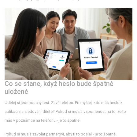
Co se stane, když heslo bude špatně
uložené
Udělej si jednoduchý test. Zavři telefon. Přemýšlej: kde máš heslo k
aplikaci na sledování dítěte? Pokud si musíš vzpomenout na to, že to
máš v poznámce na telefonu - je to špatně.
Pokud si musíš zavolat partnerovi, aby ti to poslal - je to špatně.