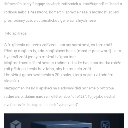
šifrováním, který funguje na všech zařízeních a umožňuje sdílení hesel s
rodinou
nebo
1Password
,
komerční správce hesel s možností sdílení
přes rodinný účet a automatickou generací silných hesel
.
Tyto aplikace:
Šifrují hesla na tvém zařízení - ani oni sami neví, co tam máš.
Přístup mají jen ty, kdo znají hlavní heslo (master password) - a to
bys měl znát jen ty a možná tvůj partner.
Mají možnost sdílení hesel s rodinou - takže tvoje partnerka může
mít přístup k heslu bez toho, aby ho musela znát.
Umožňují generovat hesla s 20 znaky, která nejsou v žádném
slovníku.
Nezapomeň: heslo k aplikaci na sledování dětí by nemělo být tvoje
rodné číslo, datum narození dítěte nebo "dite123". To je jako nechat
dveře otevřené a napsat na nich "vstup volný".