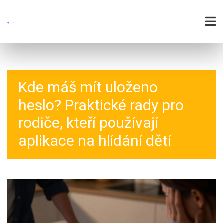
Kde máš mít uloženo
heslo? Praktické rady pro
rodiče, kteří používají
aplikace na hlídání dětí