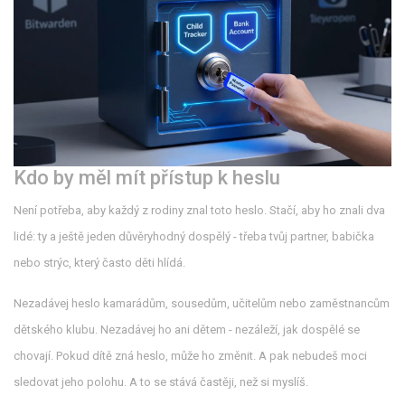
Kdo by měl mít přístup k heslu
Není potřeba, aby každý z rodiny znal toto heslo. Stačí, aby ho znali dva
lidé: ty a ještě jeden důvěryhodný dospělý - třeba tvůj partner, babička
nebo strýc, který často děti hlídá.
Nezadávej heslo kamarádům, sousedům, učitelům nebo zaměstnancům
dětského klubu. Nezadávej ho ani dětem - nezáleží, jak dospělé se
chovají. Pokud dítě zná heslo, může ho změnit. A pak nebudeš moci
sledovat jeho polohu. A to se stává častěji, než si myslíš.