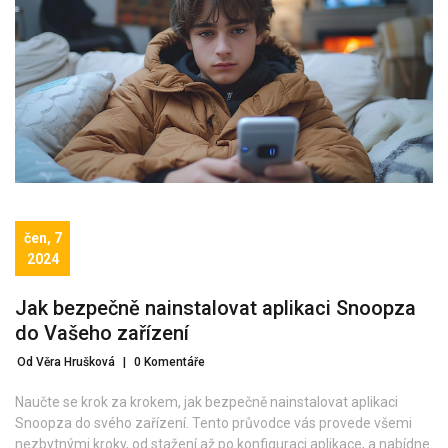
čen, 7
2024
Jak bezpečně nainstalovat aplikaci Snoopza
do Vašeho zařízení
Od Věra Hrušková
|
0 Komentáře
Naučte se krok za krokem, jak bezpečně nainstalovat aplikaci
Snoopza do svého zařízení. Tento průvodce vás provede všemi
nezbytnými kroky, od stažení až po konfiguraci aplikace, a nabídne