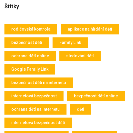
Štítky
rodičovská kontrola
aplikace na hlídání dětí
bezpečnost dětí
Family Link
ochrana dětí online
sledování dětí
Google Family Link
bezpečnost dětí na internetu
internetová bezpečnost
bezpečnost dětí online
ochrana dětí na internetu
děti
internetová bezpečnost dětí