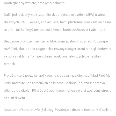
podívejte a vysvětlete, proč je to riskantní.
Další jednoduchý krok: zapněte dvoufaktorové ověření (2FA) u všech
důležitých účtů – e‑mail, sociální sítě, herní platformy. Kód vám přijde na
telefon, takže i když někdo získá heslo, bude potřebovat i váš mobil.
Bezpečné prohlížení není jen o blokování špatných stránek. Používejte
rozšíření jako uBlock Origin nebo Privacy Badger, která blokují sledovací
skripty a reklamy. To nejen chrání soukromí, ale i zrychluje načítání
stránek.
Pro děti, které používají aplikace na sledování polohy, například Find My
Kids, nastavte upozornění jen na klíčové události (odjezd z domova,
příchod do školy). Příliš časté notifikace mohou vyvolat zbytečný stres a
narušit důvěru.
Nezapomeňte na otevřený dialog. Povídejte s dětmi o tom, co vidí online,