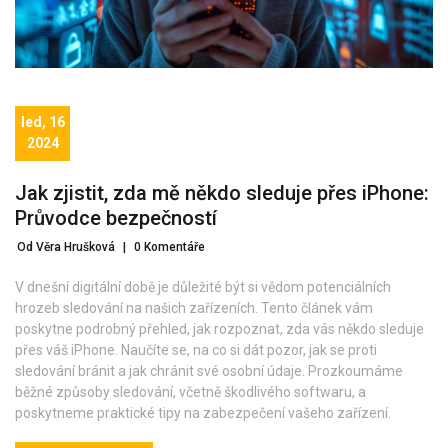
led, 16
2024
Jak zjistit, zda mě někdo sleduje přes iPhone:
Průvodce bezpečností
Od Věra Hrušková
|
0 Komentáře
V dnešní digitální době je důležité být si vědom potenciálních
hrozeb sledování na našich zařízeních. Tento článek vám
poskytne podrobný přehled, jak rozpoznat, zda vás někdo sleduje
přes váš iPhone. Naučíte se, na co si dát pozor, jak se proti
sledování bránit a jak chránit své osobní údaje. Prozkoumáme
běžné způsoby sledování, včetně škodlivého softwaru, a
poskytneme praktické tipy na zabezpečení vašeho zařízení.