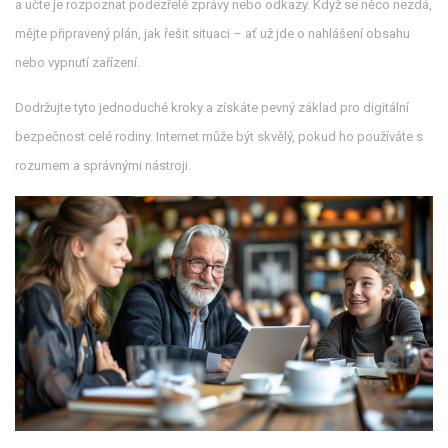
a učte je rozpoznat podezřelé zprávy nebo odkazy. Když se něco nezdá,
mějte připravený plán, jak řešit situaci – ať už jde o nahlášení obsahu
nebo vypnutí zařízení.
Dodržujte tyto jednoduché kroky a získáte pevný základ pro digitální
bezpečnost celé rodiny. Internet může být skvělý, pokud ho používáte s
rozumem a správnými nástroji.