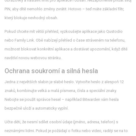
obrazovky a nastavit limit pro aplikace i obsah. Nezapomeňte přidat svůj
PIN, aby dítě nemohlo změny zvrátit. Hotovo – teď máte základní filtr,
který blokuje nevhodný obsah.
Pokud chcete mít větší přehled, vyzkoušejte aplikace jako Qustodio
nebo Family Link. Obě nabízejí přehled o čase stráveném na telefonu,
možnost blokovat konkrétní aplikace a dostávat upozornění, když dítě
navštíví novou webovou stránku.
Ochrana soukromí a silná hesla
Jedna z největších slabin je slabé heslo. Vytvořte heslo z alespoň 12
znaků, kombinujte velká a malá písmena, čísla a speciální znaky.
Nebojte se použít správce hesel – například Bitwarden vám hesla
bezpečně uloží a automaticky vyplní.
Učte děti, že nesmí sdílet osobní údaje (jméno, adresa, telefon) s
neznámými lidmi. Pokud je požádají o fotku nebo video, raději se na to