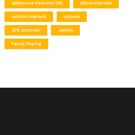
aplikace na sledování dětí
děti na internetu
rychlost internetu
výchova
GPS sledování
Ježíšek
Family Sharing