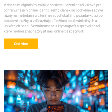
V dnešním digitálním světě je správné uložení hesel klíčové pro
ochranu našich online identit. Tento článek se podrobně zabývá
různými metodami uložení hesel, od lokálního požadavku až po
cloudové služby, a zdůrazňuje důležitost používání silných a
unikátních hesel. Seznámíme se s kryptografií a správci hesel,
které mohou značně zvýšit naši online bezpečnost.
Číst více