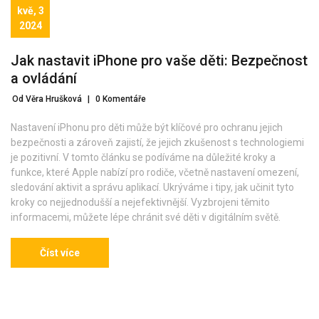
kvě, 3
2024
Jak nastavit iPhone pro vaše děti: Bezpečnost
a ovládání
Od Věra Hrušková
|
0 Komentáře
Nastavení iPhonu pro děti může být klíčové pro ochranu jejich
bezpečnosti a zároveň zajistí, že jejich zkušenost s technologiemi
je pozitivní. V tomto článku se podíváme na důležité kroky a
funkce, které Apple nabízí pro rodiče, včetně nastavení omezení,
sledování aktivit a správu aplikací. Ukrýváme i tipy, jak učinit tyto
kroky co nejjednodušší a nejefektivnější. Vyzbrojeni těmito
informacemi, můžete lépe chránit své děti v digitálním světě.
Číst více