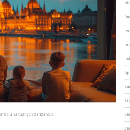
bř
ún
le
pr
li
ří
zá
sr
ontrolu na různých zařízeních
če
če