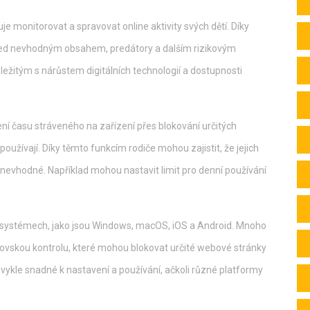
e monitorovat a spravovat online aktivity svých dětí. Díky
před nevhodným obsahem, predátory a dalším rizikovým
ůležitým s nárůstem digitálních technologií a dostupnosti
í času stráveného na zařízení přes blokování určitých
používají. Díky těmto funkcím rodiče mohou zajistit, že jejich
o nevhodné. Například mohou nastavit limit pro denní používání
h systémech, jako jsou Windows, macOS, iOS a Android. Mnoho
ovskou kontrolu, které mohou blokovat určité webové stránky
bvykle snadné k nastavení a používání, ačkoli různé platformy
.