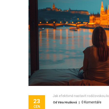
Jak efektivně nastavit rodičovskou k
23
0 Komentáře
Od Věra Hrušková
|
ČEN