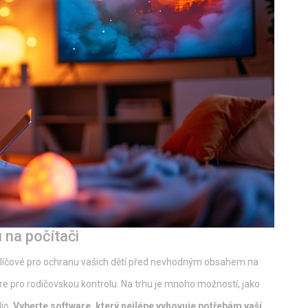
 na počítači
 klíčové pro ochranu vašich dětí před nevhodným obsahem na
re pro rodičovskou kontrolu. Na trhu je mnoho možností, jako
io.
Vyberte software, který nejlépe vyhovuje potřebám vaší