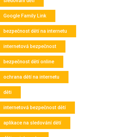
sledování dětí
Google Family Link
bezpečnost dětí na internetu
internetová bezpečnost
bezpečnost dětí online
ochrana dětí na internetu
děti
internetová bezpečnost dětí
aplikace na sledování dětí