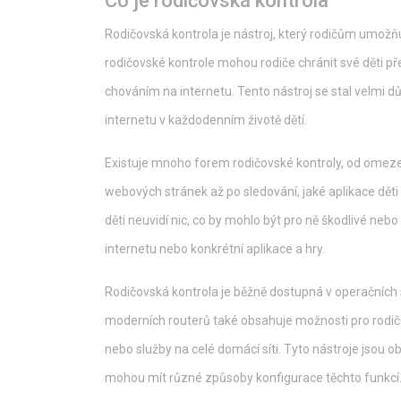
Co je rodičovská kontrola
Rodičovská kontrola je nástroj, který rodičům umožňuj
rodičovské kontrole mohou rodiče chránit své děti 
chováním na internetu. Tento nástroj se stal velmi d
internetu v každodenním životě dětí.
Existuje mnoho forem rodičovské kontroly, od omezen
webových stránek až po sledování, jaké aplikace děti 
děti neuvidí nic, co by mohlo být pro ně škodlivé neb
internetu nebo konkrétní aplikace a hry.
Rodičovská kontrola je běžně dostupná v operačníc
moderních routerů také obsahuje možnosti pro rodič
nebo služby na celé domácí síti. Tyto nástroje jsou o
mohou mít různé způsoby konfigurace těchto funkcí