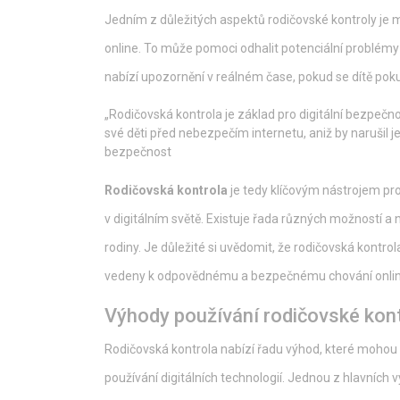
Jedním z důležitých aspektů rodičovské kontroly je mo
online. To může pomoci odhalit potenciální problémy
nabízí upozornění v reálném čase, pokud se dítě pok
„Rodičovská kontrola je základ pro digitální bezpečno
své děti před nebezpečím internetu, aniž by narušil je
bezpečnost
Rodičovská kontrola
je tedy klíčovým nástrojem pro 
v digitálním světě. Existuje řada různých možností a 
rodiny. Je důležité si uvědomit, že rodičovská kontrol
vedeny k odpovědnému a bezpečnému chování online,
Výhody používání rodičovské kont
Rodičovská kontrola nabízí řadu výhod, které mohou 
používání digitálních technologií. Jednou z hlavníc