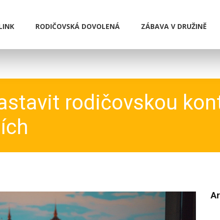
LINK
RODIČOVSKÁ DOVOLENÁ
ZÁBAVA V DRUŽINĚ
astavit rodičovskou kon
ích
Ar