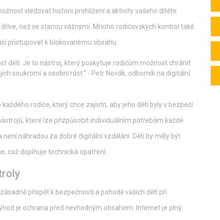
žnost sledovat historii prohlížení a aktivity vašeho dítěte
 dříve, než se stanou vážnými. Mnoho rodičovských kontrol také
usí přistupovat k blokovanému obsahu.
st dětí. Je to nástroj, který poskytuje rodičům možnost chránit
jich soukromí a osobní růst.“ - Petr Novák, odborník na digitální
každého rodiče, který chce zajistit, aby jeho děti byly v bezpečí
nástrojů, které lze přizpůsobit individuálním potřebám každé
a není náhradou za dobré digitální vzdělání. Děti by měly být
 což doplňuje technická opatření.
roly
zásadně přispět k bezpečnosti a pohodě vašich dětí při
h výhod je ochrana před nevhodným obsahem. Internet je plný