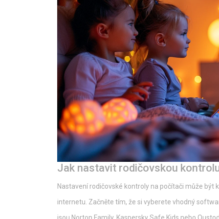
Jak nastavit rodičovskou kontrolu
Nastavení rodičovské kontroly na počítači může být
internetu. Začněte tím, že si vyberete vhodný softwa
jsou Norton Family, Kaspersky Safe Kids nebo Qustod