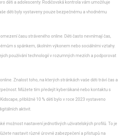
pro děti a adolescenty. Rodičovská kontrola vám umožňuje
y vaše děti byly vystaveny pouze bezpečnému a vhodnému
mezení času stráveného online. Děti často nevnímají čas,
roblémům s spánkem, školním výkonem nebo sociálními vztahy.
jich používání technologií v rozumných mezích a podporovat
nline. Znalost toho, na kterých stránkách vaše děti tráví čas a
bezpečnost. Můžete tím předejít kyberšikaně nebo kontaktu s
scape, přibližně 10 % dětí bylo v roce 2023 vystaveno
gitálních aktivit.
ké možnost nastavení jednotlivých uživatelských profilů. To je
Můžete nastavit různé úrovně zabezpečení a přístupů na