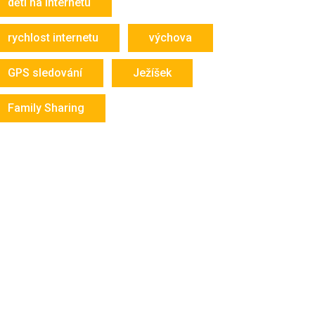
děti na internetu
rychlost internetu
výchova
GPS sledování
Ježíšek
Family Sharing