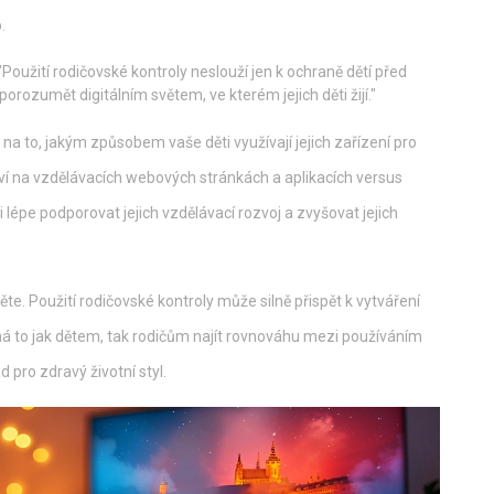
.
Použití rodičovské kontroly neslouží jen k ochraně dětí před
ozumět digitálním světem, ve kterém jejich děti žijí."
a to, jakým způsobem vaše děti využívají jejich zařízení pro
áví na vzdělávacích webových stránkách a aplikacích versus
lépe podporovat jejich vzdělávací rozvoj a zvyšovat jejich
ěte. Použití rodičovské kontroly může silně přispět k vytváření
á to jak dětem, tak rodičům najít rovnováhu mezi používáním
d pro zdravý životní styl.