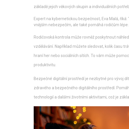
základě jejich věkových skupin a individuálních potřeb
Expert na kybernetickou bezpečnost, Eva Malá, říká: "
vnějším nebezpečím, ale také pomáhá rodičům lépe por
Rodičovská kontrola může rovněž poskytnout náhled n
vzdělávání. Například můžete sledovat, kolik času tr
hraní her nebo sociálních sítích. To vám může pomoci 
produktivitu.
Bezpečné digitální prostředí je nezbytné pro vývoj dít
zdravého a bezpečného digitálního prostředí. Pomáh
technologií a dalšími životními aktivitami, což je zákla