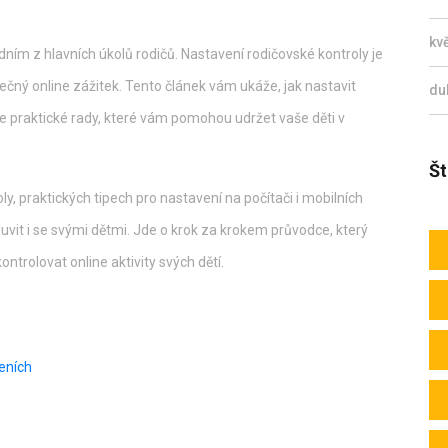
kv
edním z hlavních úkolů rodičů. Nastavení rodičovské kontroly je
zpečný online zážitek. Tento článek vám ukáže, jak nastavit
du
e praktické rady, které vám pomohou udržet vaše děti v
Št
, praktických tipech pro nastavení na počítači i mobilních
mluvit i se svými dětmi. Jde o krok za krokem průvodce, který
trolovat online aktivity svých dětí.
zeních