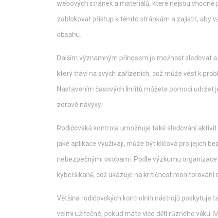
webových stránek a materiálů, které nejsou vhodné 
zablokovat přístup k těmto stránkám a zajistit, ab
obsahu.
Dalším významným přínosem je možnost sledovat a o
který tráví na svých zařízeních, což může vést k p
Nastavením časových limitů můžete pomoci udržet je
zdravé návyky.
Rodičovská kontrola umožňuje také sledování aktivit o
jaké aplikace využívají, může být klíčová pro jejich 
nebezpečnými osobami. Podle výzkumu organizace Kid
kyberšikaně, což ukazuje na kritičnost monitorování di
Většina rodičovských kontrolnih nástrojů poskytuje ta
velmi užitečné, pokud máte více dětí různého věku. 