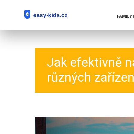
FAMILY 
Jak efektivně n
různých zařízen