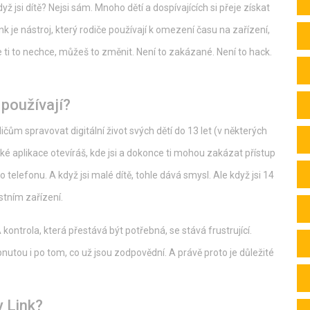
dyž jsi dítě? Nejsi sám. Mnoho dětí a dospívajících si přeje získat
nk je nástroj, který rodiče používají k omezení času na zařízení,
e ti to nechce, můžeš to změnit. Není to zakázané. Není to hack.
 používají?
čům spravovat digitální život svých dětí do 13 let (v některých
aké aplikace otevíráš, kde jsi a dokonce ti mohou zakázat přístup
 telefonu. A když jsi malé dítě, tohle dává smysl. Ale když jsi 14
astním zařízení.
 kontrola, která přestává být potřebná, se stává frustrující.
pnutou i po tom, co už jsou zodpovědní. A právě proto je důležité
y Link?