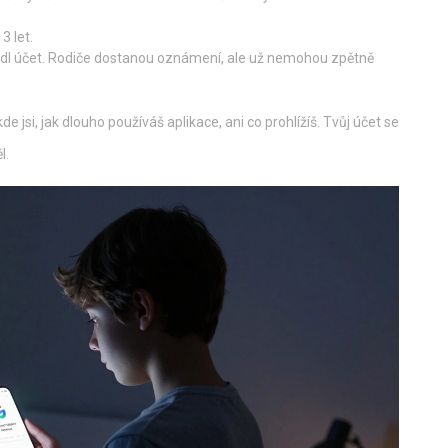
3 let.
evedl účet. Rodiče dostanou oznámení, ale už nemohou zpětně
de jsi, jak dlouho používáš aplikace, ani co prohlížíš. Tvůj účet se
l.