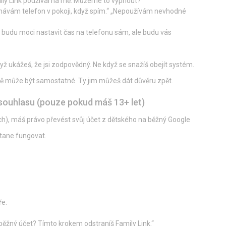
mily Link používal na mě. Můžeme to vypnout?“
chávám telefon v pokoji, když spím.“ „Nepoužívám nevhodné
 budu moci nastavit čas na telefonu sám, ale budu vás
když ukážeš, že jsi zodpovědný. Ne když se snažíš obejít systém.
 dítě může být samostatné. Ty jim můžeš dát důvěru zpět.
souhlasu (pouze pokud máš 13+ let)
ích), máš právo převést svůj účet z dětského na běžný Google
stane fungovat.
ře.
 běžný účet? Tímto krokem odstraníš Family Link.“