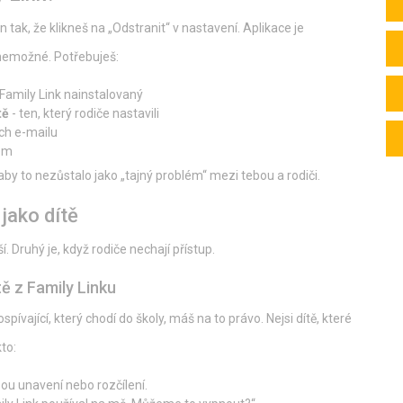
n tak, že klikneš na „Odstranit“ v nastavení. Aplikace je
 nemožné. Potřebuješ:
 Family Link nainstalovaný
tě
- ten, který rodiče nastavili
ich e-mailu
tem
t, aby to nezůstalo jako „tajný problém“ mezi tebou a rodiči.
jako dítě
í. Druhý je, když rodiče nechají přístup.
tě z Family Linku
spívající, který chodí do školy, máš na to právo. Nejsi dítě, které
to:
sou unavení nebo rozčílení.