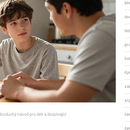
bř
ún
le
pr
li
ří
zá
sr
ednoduchý návod pro děti a dospívající
če
če