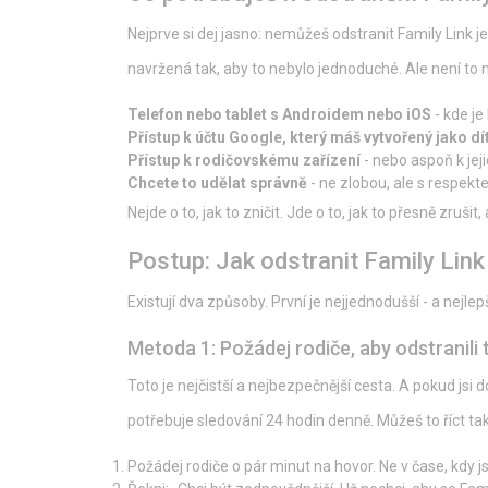
Nejprve si dej jasno: nemůžeš odstranit Family Link je
navržená tak, aby to nebylo jednoduché. Ale není to
Telefon nebo tablet s Androidem nebo iOS
- kde je
Přístup k účtu Google, který máš vytvořený jako dí
Přístup k rodičovskému zařízení
- nebo aspoň k jej
Chcete to udělat správně
- ne zlobou, ale s respek
Nejde o to, jak to zničit. Jde o to, jak to přesně zruši
Postup: Jak odstranit Family Link 
Existují dva způsoby. První je nejjednodušší - a nejlepš
Metoda 1: Požádej rodiče, aby odstranili 
Toto je nejčistší a nejbezpečnější cesta. A pokud jsi do
potřebuje sledování 24 hodin denně. Můžeš to říct tak
Požádej rodiče o pár minut na hovor. Ne v čase, kdy j