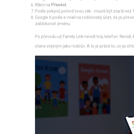
Klikni na
Převést
.
Podle pokynů potvrď svou věk - musíš být starší než 1
Google ti pošle e-mail na rodičovský účet, že jsi př
zablokovat změnu.
Po převodu už Family Link nevidí tvůj telefon. Nevidí, k
stane stejným jako rodičův. A to je právě to, co jsi chtě