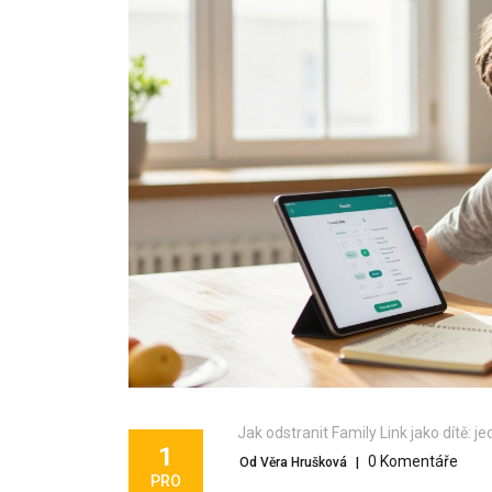
Jak odstranit Family Link jako dítě: j
1
0 Komentáře
Od Věra Hrušková
|
PRO