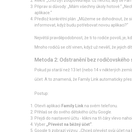
Řekni: „Chci být zodpovědnější. Už nechci, aby se Fa
Připrav si důvody: „Mám všechny úkoly hotové.“ „Ne
aplikace.“
Předlož konkrétní plán: „Můžeme se dohodnout, že si
informovat, když budu potřebovat novou aplikaci?“
Největší pravděpodobnost, že ti to rodiče povolí, je, 
Mnoho rodičů se cítí vinen, když už nevěří, že jejich
Metoda 2: Odstranění bez rodičovského 
Pokud jsi starší než 13 let (nebo 14 v některých zem
účet. A to znamená, že Family Link automaticky pře
Postup:
Otevři aplikaci
Family Link
na svém telefonu.
Přihlaš se do svého dětského účtu Google.
Přejdi do nastavení účtu - klikni na tři čáry vlevo naho
Vyber
„Převést na běžný účet“
.
Google ti zobrazí výzvu: „Chceš převést svůj účet na