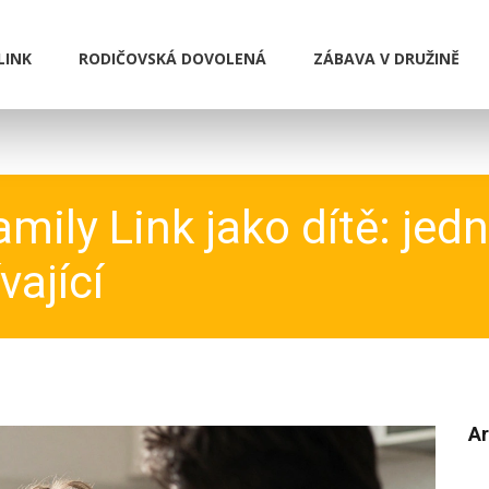
LINK
RODIČOVSKÁ DOVOLENÁ
ZÁBAVA V DRUŽINĚ
amily Link jako dítě: je
vající
Ar