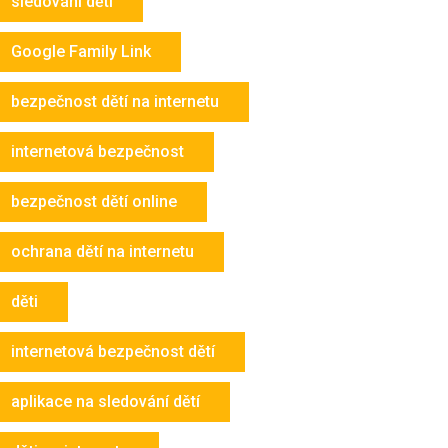
sledování dětí
Google Family Link
bezpečnost dětí na internetu
internetová bezpečnost
bezpečnost dětí online
ochrana dětí na internetu
děti
internetová bezpečnost dětí
aplikace na sledování dětí