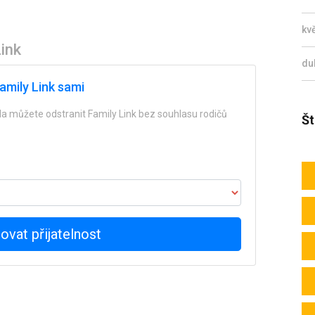
kv
ink
du
Family Link sami
da můžete odstranit Family Link bez souhlasu rodičů
Št
ovat přijatelnost