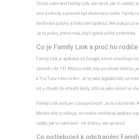
Chceš odstranit Family Link, ale nevíš, jak to udělat, k
více svobody a přestat být sledováno rodiči. Family Li
sledování polohy a blokování aplikací. Ale pokud už s
Je to právo, které máš, když splníš určité podmínky.
Co je Family Link a proč ho rodiče
Family Link je aplikace od Google, která umožňuje rodi
zemích i do 14). Můžou vidět, kdy používáš telefon, j
k YouTube nebo hrám. Je to jako digitální klíč od tvého
let a chodíš do střední školy, cítíš se jako vězeň ve vl
Family Link není jen o bezpečnosti. Je to o kontrole. A
Mnoho dětí si stěžuje, že rodiče nechávají aplikaci za
vědět, jak to odstranit - ne zlobou, ale správně.
Co potřebuješ k odstranění Famil