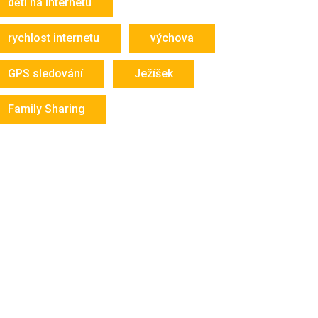
děti na internetu
rychlost internetu
výchova
GPS sledování
Ježíšek
Family Sharing