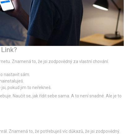
 Link?
rnetu. Znamená to, že jsi zodpovědný za vlastní chování.
o nastavit sám.
 nainstaluješ.
 jsi, pokud jim to neřekneš.
ebuje. Naučit se, jak řídit sebe sama. A to není snadné. Ale je to
hrál. Znamená to, že potřebuješ víc důkazů, že jsi zodpovědný.