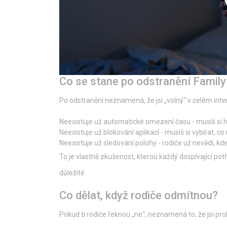
Co se stane po odstranění Family
Po odstranění neznamená, že jsi „volný“ v celém inte
Neexistuje už automatické omezení času - musíš si h
Neexistuje už blokování aplikací - musíš si vybírat, co
Neexistuje už sledování polohy - rodiče už nevědí, kde
To je vlastně zkušenost, kterou každý dospívající potř
důležité.
Co dělat, když rodiče odmítnou?
Pokud ti rodiče řeknou „ne“, neznamená to, že jsi pro