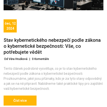
čec, 12
2024
Stav kybernetického nebezpečí podle zákona
o kybernetické bezpečnosti: Vše, co
potřebujete vědět
Od Věra Hrušková
|
0 Komentáře
Tento článek podrobně vysvětluje, co je to stav kybernetického
nebezpečí podle zákona o kybernetické bezpečnosti.
Prozkoumáme, jaké jsou příznaky, kdo je za tyto stavy odpovědný
a jak se na ně připravit. Nabídneme také praktické tipy pro zajištění
vaší kybernetické bezpečnosti.
Číst více