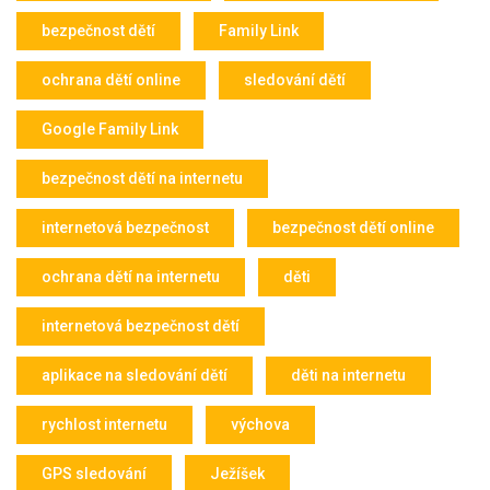
bezpečnost dětí
Family Link
ochrana dětí online
sledování dětí
Google Family Link
bezpečnost dětí na internetu
internetová bezpečnost
bezpečnost dětí online
ochrana dětí na internetu
děti
internetová bezpečnost dětí
aplikace na sledování dětí
děti na internetu
rychlost internetu
výchova
GPS sledování
Ježíšek