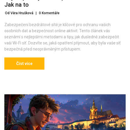
Jak na to
Od Věra Hrušková
|
0 Komentáře
Zabezpečení bezdrátové sítě je klíčové pro ochranu vašich
osobních dat a bezpečnost online aktivit. Tento článek vás
seznámí s nejlepšími metodami a tipy, jak dusledně zabezpečit
vaši Wi-Fi síť. Dozvíte se, jaká opatření přijmout, aby byla vaše síť
bezpečná před neoprávněným přístupem.
Číst více