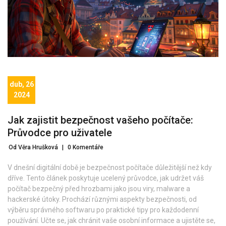
dub, 26
2024
Jak zajistit bezpečnost vašeho počítače:
Průvodce pro uživatele
Od Věra Hrušková
|
0 Komentáře
V dnešní digitální době je bezpečnost počítače důležitější než kdy
dříve. Tento článek poskytuje ucelený průvodce, jak udržet váš
počítač bezpečný před hrozbami jako jsou viry, malware a
hackerské útoky. Prochází různými aspekty bezpečnosti, od
výběru správného softwaru po praktické tipy pro každodenní
používání. Učte se, jak chránit vaše osobní informace a ujistěte se,