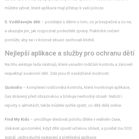
můžete vybrat, které aplikace mají přístup k vaší poloze.
5. Vzdělávejte děti
– povídejte s dětmi o tom, co je bezpečné a co ne,
a ukazujte jim, jak rozpoznat podezřelé zprávy. Praktické cvičení
pomůže, aby se i v krizové situaci zachovali klidně.
Nejlepší aplikace a služby pro ochranu dětí
Na trhu existuje řada nástrojů, které usnadní rodičům kontrolu a zároveň
respektují soukromí dětí. Zde jsou tři osvědčené možnosti:
Qustodio
– komplexní rodičovská kontrola, která monitoruje aplikace,
čas strávený před obrazovkou a blokuje nevhodný obsah. Nabízí i
reporty o aktivitách, takže můžete rychle zjistit, co dítě dělá online.
Find My Kids
– umožňuje sledovat polohu dítěte v reálném čase,
získávat upozornění, když dítě opustí určenou oblast, a posílat mu SOS
signál. Jednoduché nastavení a přehledná aplikace.