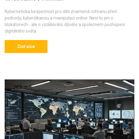
Kybernetická bezpečnost pro děti znamená ochranu před
podvody, kyberšikanou a manipulací online. Není to jen o
blokátorech - ale o vzdělávání, důvěře a společném pochopení
digitálního světa.
Číst více