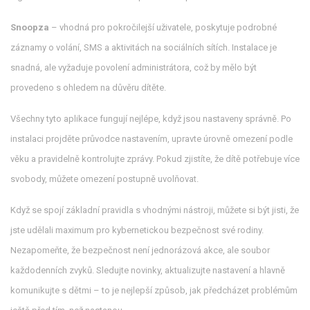
Snoopza
– vhodná pro pokročilejší uživatele, poskytuje podrobné
záznamy o volání, SMS a aktivitách na sociálních sítích. Instalace je
snadná, ale vyžaduje povolení administrátora, což by mělo být
provedeno s ohledem na důvěru dítěte.
Všechny tyto aplikace fungují nejlépe, když jsou nastaveny správně. Po
instalaci projděte průvodce nastavením, upravte úrovně omezení podle
věku a pravidelně kontrolujte zprávy. Pokud zjistíte, že dítě potřebuje více
svobody, můžete omezení postupně uvolňovat.
Když se spojí základní pravidla s vhodnými nástroji, můžete si být jisti, že
jste udělali maximum pro kybernetickou bezpečnost své rodiny.
Nezapomeňte, že bezpečnost není jednorázová akce, ale soubor
každodenních zvyků. Sledujte novinky, aktualizujte nastavení a hlavně
komunikujte s dětmi – to je nejlepší způsob, jak předcházet problémům