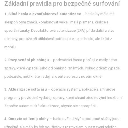
Základní pravidla pro bezpečné surfování
1. Silná hesla a dvoufaktorová autentizace
– heslo by mělo mít
alespoň osm znaků, kombinovat velká i malá písmena, číslice a
speciální znaky. Dvoufaktorová autentizace (2FA) přidá další vrstvu
ochrany, protože při přihlášení potřebujete nejen heslo, ale i kód z
mobilu.
2. Rozpoznání phishingu
– podvodníci často posílají e‑maily nebo
zprávy, které vypadají jako od banky či známých. Pokud odkaz vypadá
podezřele, neklikněte, raději si ověřte adresu v novém okně.
3. Aktualizace softwaru
– operační systémy, aplikace a antivirové
programy pravidelně vydávají opravy, které chrání před novými hrozbami.
Zapněte automatické aktualizace, abyste nic nepropásli.
4. Omezte sdílení polohy
– funkce „Find My" a podobné služby jsou
užitečné, ale měly by být používány s rozmyslem. V nastavení telefonu