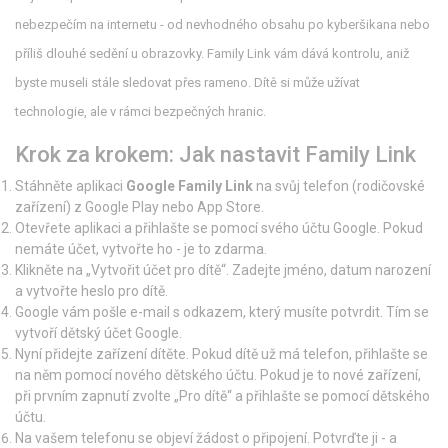
nebezpečím na internetu - od nevhodného obsahu po kyberšikana nebo
příliš dlouhé sedění u obrazovky. Family Link vám dává kontrolu, aniž
byste museli stále sledovat přes rameno. Dítě si může užívat
technologie, ale v rámci bezpečných hranic.
Krok za krokem: Jak nastavit Family Link
Stáhněte aplikaci
Google Family Link
na svůj telefon (rodičovské
zařízení) z Google Play nebo App Store.
Otevřete aplikaci a přihlašte se pomocí svého účtu Google. Pokud
nemáte účet, vytvořte ho - je to zdarma.
Klikněte na „Vytvořit účet pro dítě“. Zadejte jméno, datum narození
a vytvořte heslo pro dítě.
Google vám pošle e-mail s odkazem, který musíte potvrdit. Tím se
vytvoří dětský účet Google.
Nyní přidejte zařízení dítěte. Pokud dítě už má telefon, přihlašte se
na něm pomocí nového dětského účtu. Pokud je to nové zařízení,
při prvním zapnutí zvolte „Pro dítě“ a přihlašte se pomocí dětského
účtu.
Na vašem telefonu se objeví žádost o připojení. Potvrďte ji - a