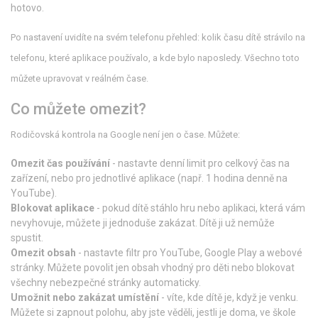
hotovo.
Po nastavení uvidíte na svém telefonu přehled: kolik času dítě strávilo na
telefonu, které aplikace používalo, a kde bylo naposledy. Všechno toto
můžete upravovat v reálném čase.
Co můžete omezit?
Rodičovská kontrola na Google není jen o čase. Můžete:
Omezit čas používání
- nastavte denní limit pro celkový čas na
zařízení, nebo pro jednotlivé aplikace (např. 1 hodina denně na
YouTube).
Blokovat aplikace
- pokud dítě stáhlo hru nebo aplikaci, která vám
nevyhovuje, můžete ji jednoduše zakázat. Dítě ji už nemůže
spustit.
Omezit obsah
- nastavte filtr pro YouTube, Google Play a webové
stránky. Můžete povolit jen obsah vhodný pro děti nebo blokovat
všechny nebezpečné stránky automaticky.
Umožnit nebo zakázat umístění
- víte, kde dítě je, když je venku.
Můžete si zapnout polohu, aby jste věděli, jestli je doma, ve škole