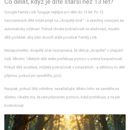
Co dělat, když je dítě starší než 13 let?
Google Family Link funguje nejlépe pro děti do 13 let. Po 13.
narozeninách dítě může přejít na „dospělý účet“ - a všechny omezení se
automaticky odstraní. Pokud chcete pokračovat ve sledování, musíte
dítě požádat, aby vám dovolil stále používat Family Link.
Nezapomeňte: dospělý účet neznamená, že dítě je „dospělé“ v chápání
rizik. Mnoho 14letých dětí stále potřebuje pomoc s online bezpečností.
Pokud dítě souhlasí, můžete pokračovat v omezeních - a většinou to děti
přijmou, pokud jim vysvětlíte, proč.
Naopak, pokud dítě odmítne, nezatlačujte. Místo toho se zaměřte na
důvěru. Ukažte mu, že jste připraveni pomoci, když potřebuje, a ne jen
kontrolovat.