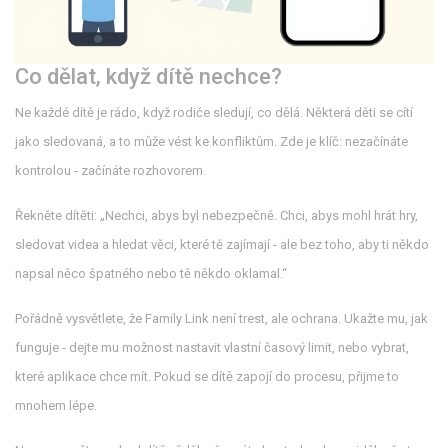
Co dělat, když dítě nechce?
Ne každé dítě je rádo, když rodiče sledují, co dělá. Některá děti se cítí
jako sledovaná, a to může vést ke konfliktům. Zde je klíč: nezačínáte
kontrolou - začínáte rozhovorem.
Řekněte dítěti: „Nechci, abys byl nebezpečně. Chci, abys mohl hrát hry,
sledovat videa a hledat věci, které tě zajímají - ale bez toho, aby ti někdo
napsal něco špatného nebo tě někdo oklamal.“
Pořádně vysvětlete, že Family Link není trest, ale ochrana. Ukažte mu, jak
funguje - dejte mu možnost nastavit vlastní časový limit, nebo vybrat,
které aplikace chce mít. Pokud se dítě zapojí do procesu, přijme to
mnohem lépe.