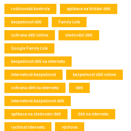
rodičovská kontrola
aplikace na hlídání dětí
bezpečnost dětí
Family Link
ochrana dětí online
sledování dětí
Google Family Link
bezpečnost dětí na internetu
internetová bezpečnost
bezpečnost dětí online
ochrana dětí na internetu
děti
internetová bezpečnost dětí
aplikace na sledování dětí
děti na internetu
rychlost internetu
výchova