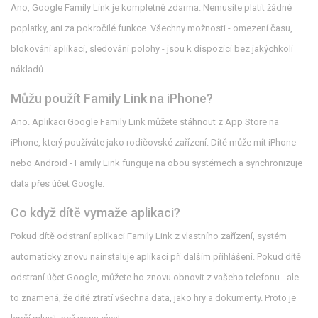
Ano, Google Family Link je kompletně zdarma. Nemusíte platit žádné
poplatky, ani za pokročilé funkce. Všechny možnosti - omezení času,
blokování aplikací, sledování polohy - jsou k dispozici bez jakýchkoli
nákladů.
Můžu použít Family Link na iPhone?
Ano. Aplikaci Google Family Link můžete stáhnout z App Store na
iPhone, který používáte jako rodičovské zařízení. Dítě může mít iPhone
nebo Android - Family Link funguje na obou systémech a synchronizuje
data přes účet Google.
Co když dítě vymaže aplikaci?
Pokud dítě odstraní aplikaci Family Link z vlastního zařízení, systém
automaticky znovu nainstaluje aplikaci při dalším přihlášení. Pokud dítě
odstraní účet Google, můžete ho znovu obnovit z vašeho telefonu - ale
to znamená, že dítě ztratí všechna data, jako hry a dokumenty. Proto je