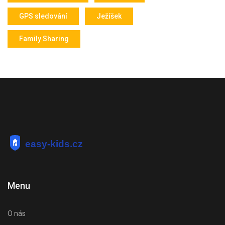
GPS sledování
Ježíšek
Family Sharing
Menu
O nás