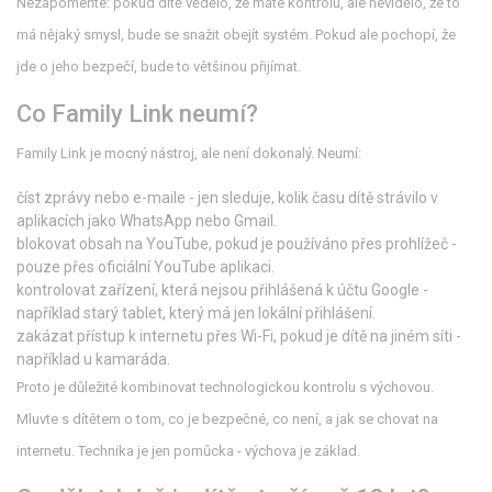
Nezapomeňte: pokud dítě vědělo, že máte kontrolu, ale nevidělo, že to
má nějaký smysl, bude se snažit obejít systém. Pokud ale pochopí, že
jde o jeho bezpečí, bude to většinou přijímat.
Co Family Link neumí?
Family Link je mocný nástroj, ale není dokonalý. Neumí:
číst zprávy nebo e-maile - jen sleduje, kolik času dítě strávilo v
aplikacích jako WhatsApp nebo Gmail.
blokovat obsah na YouTube, pokud je používáno přes prohlížeč -
pouze přes oficiální YouTube aplikaci.
kontrolovat zařízení, která nejsou přihlášená k účtu Google -
například starý tablet, který má jen lokální přihlášení.
zakázat přístup k internetu přes Wi-Fi, pokud je dítě na jiném síti -
například u kamaráda.
Proto je důležité kombinovat technologickou kontrolu s výchovou.
Mluvte s dítětem o tom, co je bezpečné, co není, a jak se chovat na
internetu. Technika je jen pomůcka - výchova je základ.