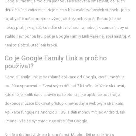
Google umožňuje rodičům jednoduše sledovat a omezovat, co jejich
děti dělají na zařízeních. Nejde jen o blokování webových stránek - jde o
to, aby dítě mělo prostor k vývoji, ale bez nebezpečí. Pokud jste se
někdy ptali, jak zjistit, kde dítě strávilo hodinu, nebo jak zamezit, aby si
stáhlo nevhodnou hru, pak je Google Family Link vaše nejlepší nástroj. A
není to složité. Stačí pár kroků.
Co je Google Family Link a proč ho
používat?
Google Family Link je bezplatná aplikace od Googlu, která umožňuje
rodičům spravovat zařízení svých dětí od 7 let věku. Můžete sledovat,
kde dítě je, kolik času strávilo na telefonu, jaké aplikace používá, a
dokonce můžete blokovat přístup k nevhodným webovým stránkám.
Aplikace funguje na Androidu i iOS, a děti mohou mít jak Android, tak
iPhone - vše se synchronizuje přes účet Google.
Nejde o špiónství. Jde o bezpečnost. Mnoho dětí se setkává s