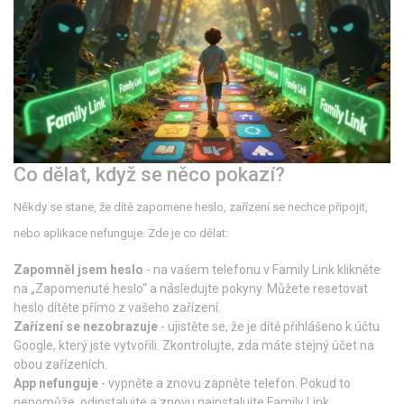
Co dělat, když se něco pokazí?
Někdy se stane, že dítě zapomene heslo, zařízení se nechce připojit,
nebo aplikace nefunguje. Zde je co dělat:
Zapomněl jsem heslo
- na vašem telefonu v Family Link klikněte
na „Zapomenuté heslo“ a následujte pokyny. Můžete resetovat
heslo dítěte přímo z vašeho zařízení.
Zařízení se nezobrazuje
- ujistěte se, že je dítě přihlášeno k účtu
Google, který jste vytvořili. Zkontrolujte, zda máte stejný účet na
obou zařízeních.
App nefunguje
- vypněte a znovu zapněte telefon. Pokud to
nepomůže, odinstalujte a znovu nainstalujte Family Link.