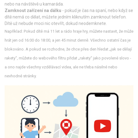
nebo na návštěvě u kamaráda.
Zamknout zařízení na dálku
- pokud je čas na spaní, nebo když se
dítě nemá co dělat, můžete jedním kliknutím zamknout telefon.
Dítě už nebude moci nic otevřít, dokud neodemknete.
Například: Pokud dítě má 11 let a rádo hraje hry, můžete nastavit, že může
hrát jen od 16:00 do 18:00, a jen 45 minut denně. Všechno ostatní čas je
blokováno. A pokud se rozhodne, že chce přes den hledat „jak se dělají
rakety“, můžete do webového filtru přidat „rakety“ jako povolené slovo -
a ono najde všechny vzdělávací videa, ale ne třeba násilné nebo
nevhodné stránky.