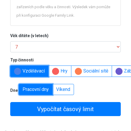
zařízeních podle věku a činnosti. Výsledek vám pomůže
při konfiguraci Google Family Link.
Věk dítěte (v letech)
Typ činnosti
Vzdělávací
Hry
Sociální sítě
Zá
Pracovní dny
Víkend
Dne
Vypočítat časový limit