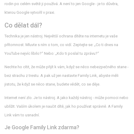
rodin po celém světě ji používá. A není to jen Google - je to důvěra,
kterou Google vytvořil v praxi.
Co dělat dál?
Technika je jen nástroj. Největší ochrana dítěte na internetu je vaše
přítomnost. Mluvte s ním o tom, co vidí. Zeptejte se: „Co ti dnes na
YouTube nejvíc líbilo?“ Nebo: „Kdo ti poslal tu zprávu?“
Nechte ho cítit, že může přijít k vám, když se něco nebezpečného stane -
bez strachu z trestu. A pak už jen nastavte Family Link, abyste měli
jistotu, že když se něco stane, budete vědět, co se děje.
Internet není zlo. Je to nástroj. A jako každý nástroj - může pomoci nebo
ublížit. Vaším úkolem je naučit dítě, jak ho používat správně. A Family
Link vám to usnadní.
Je Google Family Link zdarma?