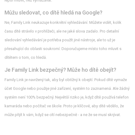
lepší mluvit, než vymazávat.
Můžu sledovat, co dítě hledá na Google?
Ne, Family Link neukazuje konkrétní vyhledávání. Můžete vidět, kolik
času dítě strávilo v prohlížeči, ale ne jaké slova zadalo. Pro detailní
sledování vyhledávání je potřeba použít jiné nástroje, ale to už je
přesahující do oblasti soukromí. Doporučujeme místo toho mluvit s
dítětem o tom, co hledá.
Je Family Link bezpečný? Může ho dítě obejít?
Family Link je navržený tak, aby byl obtížný k obejití. Pokud dítě vymaže
účet Google nebo použije jiné zařízení, systém to zaznamená. Ale žádný
systém není 100% bezpečný. Největší riziko je, když dítě používá telefon
kamaráda nebo počítač ve škole. Proto je klíčové, aby dítě vědělo, že
může přijít k vám, když se cítí nebezpečně - a ne že se musí skrývat.