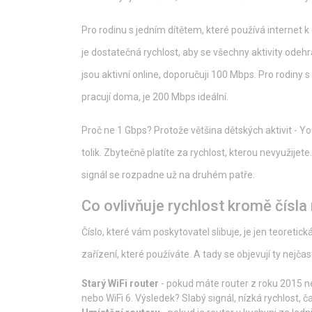
Pro rodinu s jedním dítětem, které používá internet k
je dostatečná rychlost, aby se všechny aktivity odeh
jsou aktivní online, doporučuji 100 Mbps. Pro rodiny s č
pracují doma, je 200 Mbps ideální.
Proč ne 1 Gbps? Protože většina dětských aktivit - Y
tolik. Zbytečně platíte za rychlost, kterou nevyužije
signál se rozpadne už na druhém patře.
Co ovlivňuje rychlost kromě čísla
Číslo, které vám poskytovatel slibuje, je jen teoreti
zařízení, které používáte. A tady se objevují ty nejčas
Starý WiFi router
- pokud máte router z roku 2015 n
nebo WiFi 6. Výsledek? Slabý signál, nízká rychlost, č