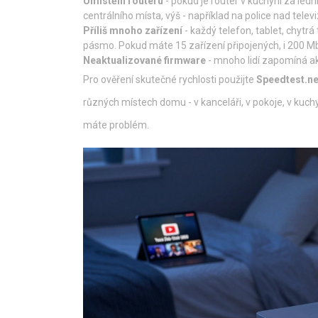
Umístění routeru
- pokud je router v kuchyni za led
centrálního místa, výš - například na police nad televi
Příliš mnoho zařízení
- každý telefon, tablet, chytrá
pásmo. Pokud máte 15 zařízení připojených, i 200 Mb
Neaktualizované firmware
- mnoho lidí zapomíná akt
Pro ověření skutečné rychlosti použijte
Speedtest.ne
různých místech domu - v kanceláři, v pokoje, v kuchy
máte problém.