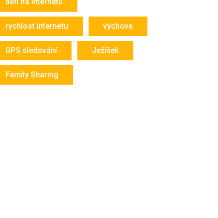
děti na internetu
rychlost internetu
výchova
GPS sledování
Ježíšek
Family Sharing