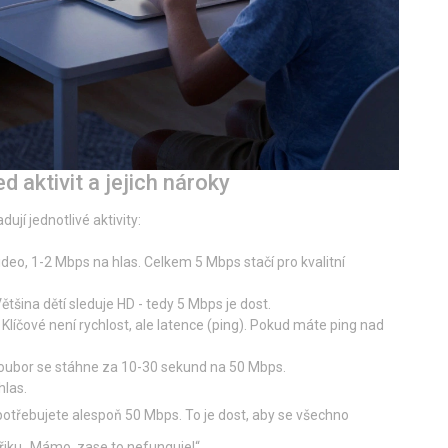
d aktivit a jejich nároky
ují jednotlivé aktivity:
deo, 1-2 Mbps na hlas. Celkem 5 Mbps stačí pro kvalitní
tšina dětí sleduje HD - tedy 5 Mbps je dost.
 Klíčové není rychlost, ale latence (ping). Pokud máte ping nad
oubor se stáhne za 10-30 sekund na 50 Mbps.
hlas.
potřebujete alespoň 50 Mbps. To je dost, aby se všechno
křiku „Mámo, zase to nefunguje!“