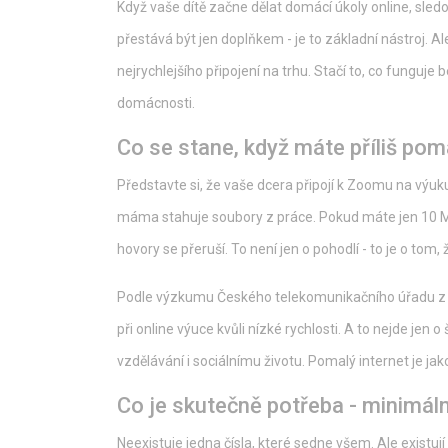
Když vaše dítě začne dělat domácí úkoly online, sledo
přestává být jen doplňkem - je to základní nástroj. A
nejrychlejšího připojení na trhu. Stačí to, co funguje
domácnosti.
Co se stane, když máte příliš pom
Představte si, že vaše dcera připojí k Zoomu na výuku
máma stahuje soubory z práce. Pokud máte jen 10 Mb
hovory se přeruší. To není jen o pohodlí - to je o tom, 
Podle výzkumu Českého telekomunikačního úřadu z ro
při online výuce kvůli nízké rychlosti. A to nejde jen o
vzdělávání i sociálnímu životu. Pomalý internet je j
Co je skutečně potřeba - minimáln
Neexistuje jedna čísla, které sedne všem. Ale existují