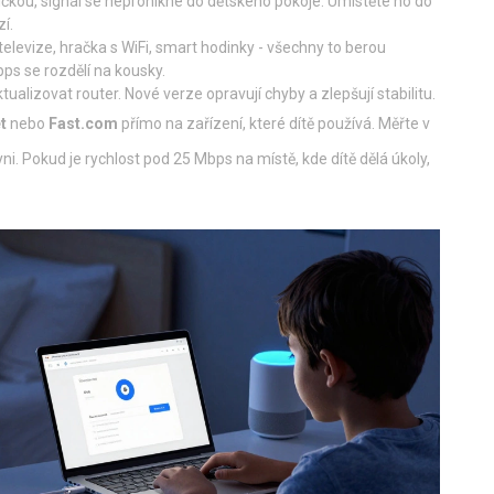
ničkou, signál se nepronikne do dětského pokoje. Umístěte ho do
zí.
 televize, hračka s WiFi, smart hodinky - všechny to berou
ps se rozdělí na kousky.
ualizovat router. Nové verze opravují chyby a zlepšují stabilitu.
t
nebo
Fast.com
přímo na zařízení, které dítě používá. Měřte v
ni. Pokud je rychlost pod 25 Mbps na místě, kde dítě dělá úkoly,