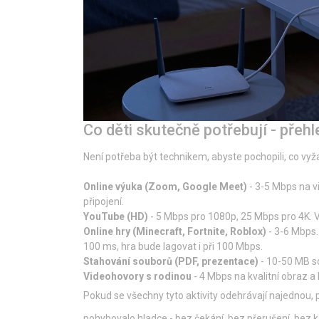
Co děti skutečně potřebují - přehle
Není potřeba být technikem, abyste pochopili, co vyžad
Online výuka (Zoom, Google Meet)
- 3-5 Mbps na vi
připojení.
YouTube (HD)
- 5 Mbps pro 1080p, 25 Mbps pro 4K. Vě
Online hry (Minecraft, Fortnite, Roblox)
- 3-6 Mbps.
100 ms, hra bude lagovat i při 100 Mbps.
Stahování souborů (PDF, prezentace)
- 10-50 MB s
Videohovory s rodinou
- 4 Mbps na kvalitní obraz a 
Pokud se všechny tyto aktivity odehrávají najednou, 
pohybovalo hladce - bez čekání, bez přerušení, bez 