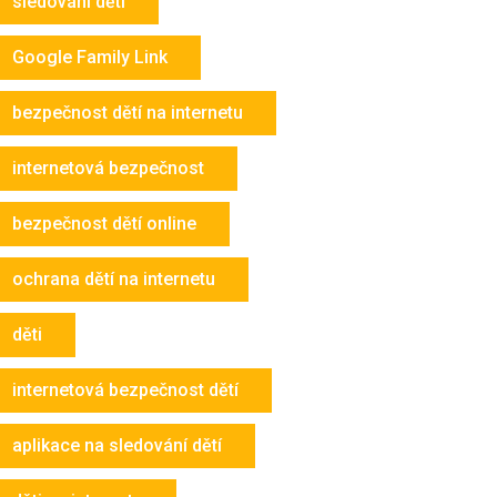
sledování dětí
Google Family Link
bezpečnost dětí na internetu
internetová bezpečnost
bezpečnost dětí online
ochrana dětí na internetu
děti
internetová bezpečnost dětí
aplikace na sledování dětí