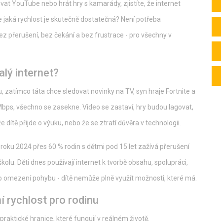
vat YouTube nebo hrát hry s kamarády, zjistíte, že internet
le jaká rychlost je skutečně dostatečná? Není potřeba
 bez přerušení, bez čekání a bez frustrace - pro všechny v
alý internet?
, zatímco táta chce sledovat novinky na TV, syn hraje Fortnite a
ps, všechno se zasekne. Video se zastaví, hry budou lagovat,
že dítě přijde o výuku, nebo že se ztratí důvěra v technologii.
ku 2024 přes 60 % rodin s dětmi pod 15 let zažívá přerušení
 školu. Děti dnes používají internet k tvorbě obsahu, spolupráci,
ako omezení pohybu - dítě nemůže plně využít možnosti, které má.
í rychlost pro rodinu
 praktické hranice, které fungují v reálném životě.