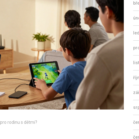
bř
ún
le
pr
li
ří
zá
sr
 pro rodinu s dětmi?
če
če