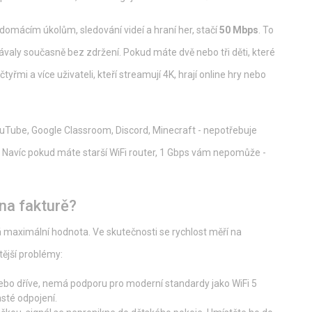
 domácím úkolům, sledování videí a hraní her, stačí
50 Mbps
. To
rávaly současně bez zdržení. Pokud máte dvě nebo tři děti, které
tyřmi a více uživateli, kteří streamují 4K, hrají online hry nebo
ouTube, Google Classroom, Discord, Minecraft - nepotřebuje
te. Navíc pokud máte starší WiFi router, 1 Gbps vám nepomůže -
 na fakturě?
cká maximální hodnota. Ve skutečnosti se rychlost měří na
tější problémy:
ebo dříve, nemá podporu pro moderní standardy jako WiFi 5
asté odpojení.