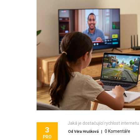
Jaká je dostačující rychlost internetu
3
0 Komentáře
Od Věra Hrušková
|
PRO