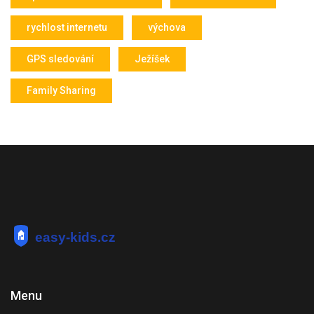
rychlost internetu
výchova
GPS sledování
Ježíšek
Family Sharing
Menu