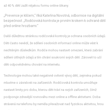
až 40 % dětí zažít nějakou formu online šikany.
„Prevence je klíčem,“ říká Kateřina Novotná, odbornice na digitální
bezpečnost. „Rodičovská kontrola je prvním krokem k ochraně dětí
před online hrozbami.“
Další důležitou stránkou rodičovské kontroly je ochrana osobních údajů.
Děti často nevědí, že sdílení osobních informací online může vést k
nechtěným důsledkům. Rodiče mohou nastavit omezení, která zabrání
sdílení citlivých údajů a tím chrání soukromí svých dětí. Zároveň to učí
děti odpovědnému chování na internetu.
Technologie mohou také negativně ovlivnit vývoj dětí, zejména pokud
mluvíme o závislosti na zařízeních. Rodičovská kontrola umožňuje
nastavit limity pro dobu, kterou děti tráví na svých zařízeních, čímž
podporuje zdravější rovnováhu mezi online a offline aktivitami. Doba
strávená na telefonu by neměla převažovat nad fyzickou aktivitou, hrou