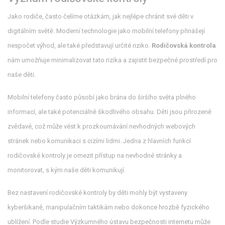
Jako rodiče, často čelíme otázkám, jak nejlépe chránit své děti v
digitálním světě. Moderní technologie jako mobilní telefony přinášejí
nespočet výhod, ale také představují určité riziko.
Rodičovská kontrola
nám umožňuje minimalizovat tato rizika a zajistit bezpečné prostředí pro
naše děti.
Mobilní telefony často působí jako brána do širšího světa plného
informací, ale také potenciálně škodlivého obsahu. Děti jsou přirozeně
zvědavé, což může vést k prozkoumávání nevhodných webových
stránek nebo komunikaci s cizími lidmi. Jedna z hlavních funkcí
rodičovské kontroly je omezit přístup na nevhodné stránky a
monitorovat, s kým naše děti komunikují.
Bez nastavení rodičovské kontroly by děti mohly být vystaveny
kyberšikaně, manipulačním taktikám nebo dokonce hrozbě fyzického
ublížení. Podle studie Výzkumného ústavu bezpečnosti internetu může