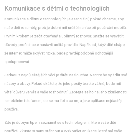
Komunikace s dětmi o technologiích
Komunikace s dětmi o technologiích je esenciální, pokud chceme, aby
naše děti rozuměly, proč je dobré mít určité hranice při používání mobilů.
Prvním krokem je začít otevřený a upřímný rozhovor. Snažte se vysvětlit
důvody, proč chcete nastavit určitá pravidla. Například, když dítě chápe,
že internet může skrývat rizika, bude pravděpodobně ochotnější
spolupracovat.
Jednou z nejdůležitějších věcí je dítěti naslouchat. Nechte ho vyjádřit své
názory a obavy. Pokud ukážete, že jeho pocity berete vážně, bude mít
větší důvěru ve vás a vaše rozhodnutí. Zeptejte se ho na jeho zkušenosti
s mobilním telefonem, co se mu líbí a co ne, a jaké aplikace nejčastěji
používá.
Zde je dobrým tipem seznámit se s technologiemi, které vaše dítě
používá. Zkuste si sami stáhnout a vyzkoušet aplikace, které má vaše