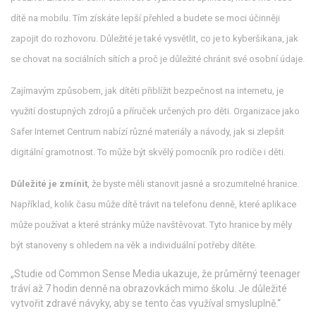
dítě na mobilu. Tím získáte lepší přehled a budete se moci účinněji
zapojit do rozhovoru. Důležité je také vysvětlit, co je to kyberšikana, jak
se chovat na sociálních sítích a proč je důležité chránit své osobní údaje.
Zajímavým způsobem, jak dítěti přiblížit bezpečnost na internetu, je
využití dostupných zdrojů a příruček určených pro děti. Organizace jako
Safer Internet Centrum nabízí různé materiály a návody, jak si zlepšit
digitální gramotnost. To může být skvělý pomocník pro rodiče i děti.
Důležité je zmínit
, že byste měli stanovit jasné a srozumitelné hranice.
Například, kolik času může dítě trávit na telefonu denně, které aplikace
může používat a které stránky může navštěvovat. Tyto hranice by měly
být stanoveny s ohledem na věk a individuální potřeby dítěte.
„Studie od Common Sense Media ukazuje, že průměrný teenager
tráví až 7 hodin denně na obrazovkách mimo školu. Je důležité
vytvořit zdravé návyky, aby se tento čas využíval smysluplně.“