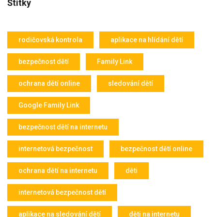
Štítky
rodičovská kontrola
aplikace na hlídání dětí
bezpečnost dětí
Family Link
ochrana dětí online
sledování dětí
Google Family Link
bezpečnost dětí na internetu
internetová bezpečnost
bezpečnost dětí online
ochrana dětí na internetu
děti
internetová bezpečnost dětí
aplikace na sledování dětí
děti na internetu