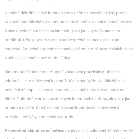
Neméně důležitá je také komunikace s dítětem. Vysvětlete jim, proč je
bezpečnost důležitá a jak mohou sami přispět k vlastní ochraně. Mluvte
s nimi otevřeně o rizicích na internetu, jako jsou kyberšikana nebo
predátoři. Učte je, jak rozpoznat nebezpečné situace a jak na ně
reagovat. Společně procházejte nastavení soukromí na sociálních sítích
a učte je, jak chránit své osobní údaje.
Mnoho rodičů má tendenci úplně zakazovat používání mobilních
telefonů, ale to může vést ke konfliktům a nedůvěře. Je důležité najít
balanční přístup – zachovat kontrolu, ale také respektovat soukromí
dítěte. Dohodněte se na pravidelných kontrolách telefonu, ale dejte jim
prostor a důvěru. Časté a neočekávané kontrolování může vést k
pocitům nedůvěry a omezení svobody.
Pravidelná aktualizace softwaru
taky není k zahození. Ujistěte se, že