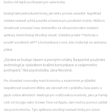
budou mít lepší pochopení pro vaše kroky.
Existují také jednoduché kroky, jak tento proces usnadnit. Například
můžete nastavit určitá pravidla a hranice pro používání mobilu. Může to
obsahovat omezení času stráveného na obrazovce nebo instalaci
aplikací, které blokují škodlivý obsah. Důležitá je také **dohoda o
použití sociálních sítí** a komunikace o tom, kdo může být na seznamu
přátel.
„Důvěra se buduje časem a pevnými vztahy. Bezpečné používání
technologií je výsledkem kvalitní komunikace a vzájemného
pochopení,“ říká psycholožka Jana Novotná.
Pro dosažení rovnováhy mezi kontrolou a soukromím je důležité
respektovat soukromí dítěte, ale zároveň mít v průběhu času jasno o
jejich online aktivitách. Nástroje pro rodičovskou kontrolu, jako je Family
Link od Googlu nebo Screen Time od Applu, vám mohou pomoci udržet
vše pod kontrolou. Tyto aplikace umožňují nastavit limity pro různé