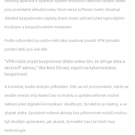
všechny aplikace a operační systém mobilního telefonu vašeho dítěte
jsou pravidelně aktualizovány. Nové verze softwaru často obsahují
důležité bezpečnostní záplaty, které chrání zařízení před nejnovějšími
hrozbami a bezpečnostními mezerami.
Podle odborníků by rodiče měli také zvažovat použití VPN (virtuální
privátní sítě) pro své děti.
"VPN může zvýšit bezpečnost dítěte online tím, že šifruje data a
skrývá IP adresu," říká Aleš Strnad, expert na kybernetickou
bezpečnost.
A konečně, buďte dobrým příkladem. Děti se učí pozorováním, takže se
snažte omezit svůj vlastní čas na mobilu a upřednostňovat osobní
setkání před digitální komunikací. Ukažte jim, že telefon je nástroj, a ne
zbytek světa. Společné rodinné aktivity bez přítomnosti mobilů mohou
být skvělým způsobem, jak ukázat, že kvalitní čas lze trávit i bez
technologie.