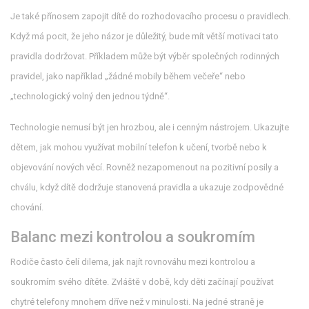
Je také přínosem zapojit dítě do rozhodovacího procesu o pravidlech.
Když má pocit, že jeho názor je důležitý, bude mít větší motivaci tato
pravidla dodržovat. Příkladem může být výběr společných rodinných
pravidel, jako například „žádné mobily během večeře“ nebo
„technologický volný den jednou týdně“.
Technologie nemusí být jen hrozbou, ale i cenným nástrojem. Ukazujte
dětem, jak mohou využívat mobilní telefon k učení, tvorbě nebo k
objevování nových věcí. Rovněž nezapomenout na pozitivní posily a
chválu, když dítě dodržuje stanovená pravidla a ukazuje zodpovědné
chování.
Balanc mezi kontrolou a soukromím
Rodiče často čelí dilema, jak najít rovnováhu mezi kontrolou a
soukromím svého dítěte. Zvláště v době, kdy děti začínají používat
chytré telefony mnohem dříve než v minulosti. Na jedné straně je