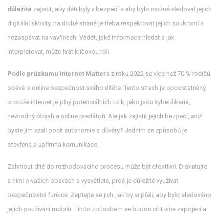
důležité
zajistit, aby děti byly v bezpečí a aby bylo možné sledovat jejich
digitální aktivity, na druhé straně je třeba respektovat jejich soukromí a
nezaspávat na vavřínech. Vědět, jaké informace hledat a jak
interpretovat, může hrát klíčovou roli.
Podle průzkumu Internet Matters
z roku 2022 se více než 70 % rodičů
obává o online bezpečnost svého dítěte. Tento strach je opodstatněný,
protože internet je plný potenciálních rizik, jako jsou kyberšikana,
nevhodný obsah a online predátoři. Ale jak zajistit jejich bezpečí, aniž
byste jim vzali pocit autonomie a důvěry? Jedním ze způsobů je
otevřená a upřímná komunikace.
Zahrnout dítě do rozhodovacího procesu může být efektivní. Diskutujte
s nimi o vašich obavách a vysvětlete, proč je důležité využívat
bezpečnostní funkce. Zeptejte se jich, jak by si přáli, aby bylo sledováno
jejich používání mobilu. Tímto způsobem se budou cítit více zapojení a