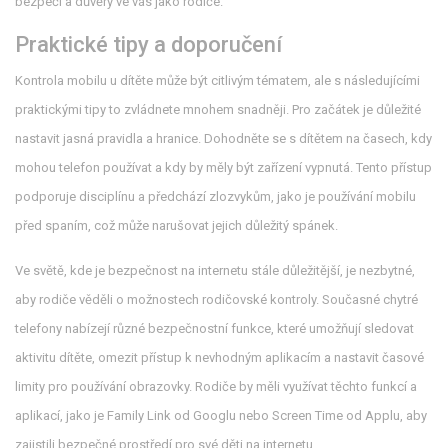
bezpečí a důvěry ve vás jako rodiče.
Praktické tipy a doporučení
Kontrola mobilu u dítěte může být citlivým tématem, ale s následujícími
praktickými tipy to zvládnete mnohem snadněji. Pro začátek je důležité
nastavit jasná pravidla a hranice. Dohodněte se s dítětem na časech, kdy
mohou telefon používat a kdy by měly být zařízení vypnutá. Tento přístup
podporuje disciplínu a předchází zlozvykům, jako je používání mobilu
před spaním, což může narušovat jejich důležitý spánek.
Ve světě, kde je bezpečnost na internetu stále důležitější, je nezbytné,
aby rodiče věděli o možnostech rodičovské kontroly. Současné chytré
telefony nabízejí různé bezpečnostní funkce, které umožňují sledovat
aktivitu dítěte, omezit přístup k nevhodným aplikacím a nastavit časové
limity pro používání obrazovky. Rodiče by měli využívat těchto funkcí a
aplikací, jako je Family Link od Googlu nebo Screen Time od Applu, aby
zajistili bezpečné prostředí pro své děti na internetu.