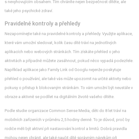
s nevyhovujícím obsahem. Tím chráníte nejen bezpečnost dítěte, ale
také jeho psychické zdraví.
Pravidelné kontroly a přehledy
Nezapomínejte také na pravidelné kontroly a přehledy. Využijte aplikace,
které vám umožní sledovat, kolik času dítě tráví na jednotlivých
aplikacích nebo webových stránkách. Tím získáte přehled o jeho
aktivitách a případně můžete zasáhnout, pokud něco vypadá podezřele.
Například aplikace jako Family Link od Googlu nejenže poskytuje
přehled o používání, ale také vás může upozornit na určité aktivity nebo
pokusy o přístup k blokovaným stránkám. To vám umožní být neustále v
obraze a aktivně se podílet na digitálním životě vašeho dítěte.
Podle studie organizace Common Sense Media, děti do 8 let tráví na
mobilních zařízeních v průměru 2,5 hodiny denně. To je důvod, proč by
rodiče měli být aktivní při nastavování kontrol a limitů. Dobrá pravidla
mohou nejen chránit, ale také naučit dítě správným návykům při