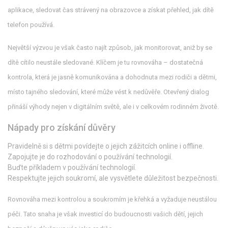
aplikace, sledovat čas strávený na obrazovce a získat přehled, jak dítě
telefon používá.
Největší výzvou je však často najít způsob, jak monitorovat, aniž by se
dítě cítilo neustále sledované. Klíčem je tu rovnováha – dostatečná
kontrola, která je jasně komunikována a dohodnuta mezi rodiči a dětmi,
místo tajného sledování, které může vést k nedůvěře. Otevřený dialog
přináší výhody nejen v digitálním světě, ale i v celkovém rodinném životě.
Nápady pro získání důvěry
Pravidelně si s dětmi povídejte o jejich zážitcích online i offline.
Zapojujte je do rozhodování o používání technologií.
Buďte příkladem v používání technologií.
Respektujte jejich soukromí, ale vysvětlete důležitost bezpečnosti.
Rovnováha mezi kontrolou a soukromím je křehká a vyžaduje neustálou
péči. Tato snaha je však investicí do budoucnosti vašich dětí, jejich