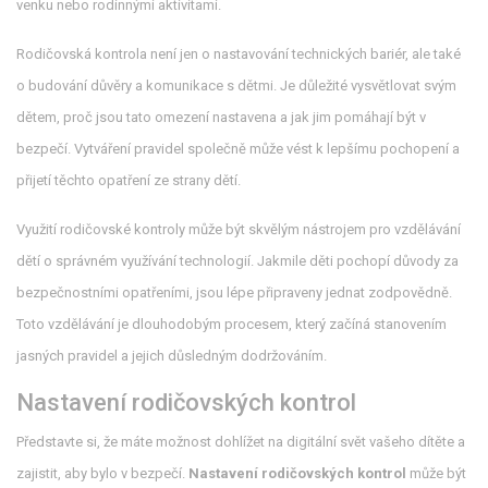
venku nebo rodinnými aktivitami.
Rodičovská kontrola není jen o nastavování technických bariér, ale také
o budování důvěry a komunikace s dětmi. Je důležité vysvětlovat svým
dětem, proč jsou tato omezení nastavena a jak jim pomáhají být v
bezpečí. Vytváření pravidel společně může vést k lepšímu pochopení a
přijetí těchto opatření ze strany dětí.
Využití rodičovské kontroly může být skvělým nástrojem pro vzdělávání
dětí o správném využívání technologií. Jakmile děti pochopí důvody za
bezpečnostními opatřeními, jsou lépe připraveny jednat zodpovědně.
Toto vzdělávání je dlouhodobým procesem, který začíná stanovením
jasných pravidel a jejich důsledným dodržováním.
Nastavení rodičovských kontrol
Představte si, že máte možnost dohlížet na digitální svět vašeho dítěte a
zajistit, aby bylo v bezpečí.
Nastavení rodičovských kontrol
může být