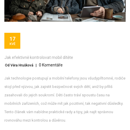
17
KVĚ
Jak efektivně kontrolovat mobil dítěte
0 Komentáře
Od Věra Hrušková
|
Jak technologie postupují a mobilní telefony jsou všudypřítomné, rodiče
stojí před výzvou, jak zajistit bezpečnost svých dětí, aniž by příliš
zasahovali do jejich soukromí. Děti často tráví spoustu času na
mobilních zařízeních, což může mít jak pozitivní, tak negativní důsledky.
Tento článek vám nabídne praktické rady a tipy, jak najít správnou
rovnováhu mezi kontrolou a důvěrou.