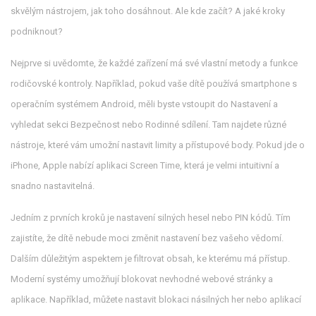
skvělým nástrojem, jak toho dosáhnout. Ale kde začít? A jaké kroky
podniknout?
Nejprve si uvědomte, že každé zařízení má své vlastní metody a funkce
rodičovské kontroly. Například, pokud vaše dítě používá smartphone s
operačním systémem Android, měli byste vstoupit do Nastavení a
vyhledat sekci Bezpečnost nebo Rodinné sdílení. Tam najdete různé
nástroje, které vám umožní nastavit limity a přístupové body. Pokud jde o
iPhone, Apple nabízí aplikaci Screen Time, která je velmi intuitivní a
snadno nastavitelná.
Jedním z prvních kroků je nastavení silných hesel nebo PIN kódů. Tím
zajistíte, že dítě nebude moci změnit nastavení bez vašeho vědomí.
Dalším důležitým aspektem je filtrovat obsah, ke kterému má přístup.
Moderní systémy umožňují blokovat nevhodné webové stránky a
aplikace. Například, můžete nastavit blokaci násilných her nebo aplikací