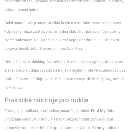
nevhodný obsah. Vypněte automatické importování kontaktů a polohy,
pokud to není nutné.
Další snadná věc je nastavit silná hesla a dvoufaktorovou autentizaci. I
když se to může zdát zbytečné, jedna slabá kombinace může otevřít
dveře malwarem. Použijte heslo, které nejde uhodnout, a uložit ho do
správce hesel, třeba Bitwarden nebo LastPass.
Učte děti, co je phishing. Vysvětlete, že e‑mail nebo zpráva, která chce
získat osobní údaje, vypadá často jako legitimní, ale ve skutečnosti vás
pokouší vyzradit údaje. Nechte je ukázat vám podezřelé zprávy, než na
ně kliknou.
Praktické nástroje pro rodiče
Existuje pár aplikací, které velice usnadňují dohled.
Find My Kids
umožňuje sledovat polohu, nastavit bezpečnostní zóny a dostat
okamžitý poplach, když dítě opustí vymezený úsek.
Family Link
od