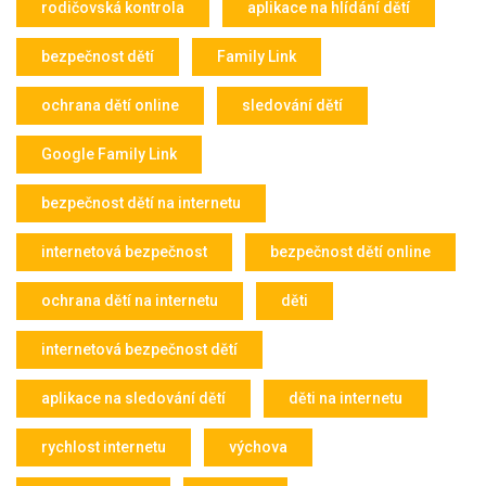
rodičovská kontrola
aplikace na hlídání dětí
bezpečnost dětí
Family Link
ochrana dětí online
sledování dětí
Google Family Link
bezpečnost dětí na internetu
internetová bezpečnost
bezpečnost dětí online
ochrana dětí na internetu
děti
internetová bezpečnost dětí
aplikace na sledování dětí
děti na internetu
rychlost internetu
výchova