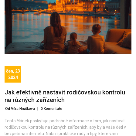
čen, 23
2024
Jak efektivně nastavit rodičovskou kontrolu
na různých zařízeních
Od Věra Hrušková
|
0 Komentáře
Tento článek poskytuje podrobné informace o tom, jak nastavit
rodičovskou kontrolu na různých zařízeních, aby byla vaše děti v
bezpečí na internetu. Nabízí praktické rady a tipy, které vám