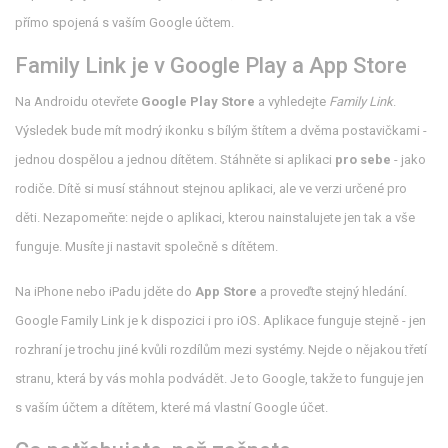
přímo spojená s vaším Google účtem.
Family Link je v Google Play a App Store
Na Androidu otevřete
Google Play Store
a vyhledejte
Family Link
.
Výsledek bude mít modrý ikonku s bílým štítem a dvěma postavičkami -
jednou dospělou a jednou dítětem. Stáhněte si aplikaci
pro sebe
- jako
rodiče. Dítě si musí stáhnout stejnou aplikaci, ale ve verzi určené pro
děti. Nezapomeňte: nejde o aplikaci, kterou nainstalujete jen tak a vše
funguje. Musíte ji nastavit společně s dítětem.
Na iPhone nebo iPadu jděte do
App Store
a proveďte stejný hledání.
Google Family Link je k dispozici i pro iOS. Aplikace funguje stejně - jen
rozhraní je trochu jiné kvůli rozdílům mezi systémy. Nejde o nějakou třetí
stranu, která by vás mohla podvádět. Je to Google, takže to funguje jen
s vaším účtem a dítětem, které má vlastní Google účet.