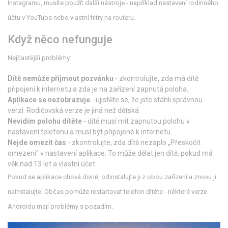
Instagramu, musíte použít další nástroje - například nastavení rodinného
účtu v YouTube nebo vlastní filtry na routeru.
Když něco nefunguje
Nejčastější problémy:
Dítě nemůže přijmout pozvánku
- zkontrolujte, zda má dítě
připojení k internetu a zda je na zařízení zapnutá poloha.
Aplikace se nezobrazuje
- ujistěte se, že jste stáhli správnou
verzi. Rodičovská verze je jiná než dětská.
Nevidím polohu dítěte
- dítě musí mít zapnutou polohu v
nastavení telefonu a musí být připojené k internetu.
Nejde omezit čas
- zkontrolujte, zda dítě nezaplo „Přeskočit
omezení“ v nastavení aplikace. To může dělat jen dítě, pokud má
věk nad 13 let a vlastní účet.
Pokud se aplikace chová divně, odinstalujte ji z obou zařízení a znovu ji
nainstalujte. Občas pomůže restartovat telefon dítěte - některé verze
Androidu mají problémy s pozadím.