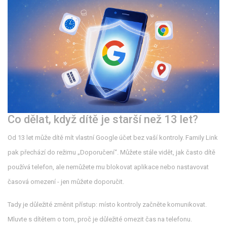
Co dělat, když dítě je starší než 13 let?
Od 13 let může dítě mít vlastní Google účet bez vaší kontroly. Family Link
pak přechází do režimu „Doporučení“. Můžete stále vidět, jak často dítě
používá telefon, ale nemůžete mu blokovat aplikace nebo nastavovat
časová omezení - jen můžete doporučit.
Tady je důležité změnit přístup: místo kontroly začněte komunikovat.
Mluvte s dítětem o tom, proč je důležité omezit čas na telefonu.