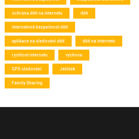
ochrana dětí na internetu
děti
internetová bezpečnost dětí
aplikace na sledování dětí
děti na internetu
rychlost internetu
výchova
GPS sledování
Ježíšek
Family Sharing