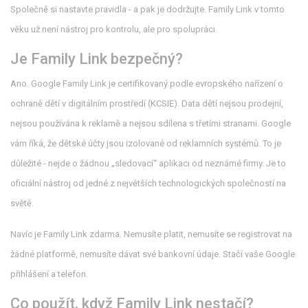
Společně si nastavte pravidla - a pak je dodržujte. Family Link v tomto
věku už není nástroj pro kontrolu, ale pro spolupráci.
Je Family Link bezpečný?
Ano. Google Family Link je certifikovaný podle evropského nařízení o
ochraně dětí v digitálním prostředí (KCSIE). Data dětí nejsou prodejní,
nejsou používána k reklamě a nejsou sdílena s třetími stranami. Google
vám říká, že dětské účty jsou izolované od reklamních systémů. To je
důležité - nejde o žádnou „sledovací“ aplikaci od neznámé firmy. Je to
oficiální nástroj od jedné z největších technologických společností na
světě.
Navíc je Family Link zdarma. Nemusíte platit, nemusíte se registrovat na
žádné platformě, nemusíte dávat své bankovní údaje. Stačí vaše Google
přihlášení a telefon.
Co použít, když Family Link nestačí?