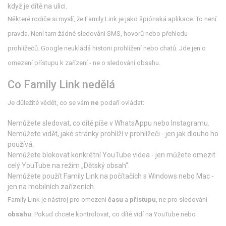
když je dítě na ulici.
Některé rodiče si myslí, že Family Link je jako špiónská aplikace. To není
pravda. Není tam žádné sledování SMS, hovorů nebo přehledu
prohlížečů. Google neukládá historii prohlížení nebo chatů. Jde jen o
omezení přístupu k zařízení - ne o sledování obsahu.
Co Family Link nedělá
Je důležité vědět, co se vám
ne
podaří ovládat:
Nemůžete sledovat, co dítě píše v WhatsAppu nebo Instagramu.
Nemůžete vidět, jaké stránky prohlíží v prohlížeči - jen jak dlouho ho
používá.
Nemůžete blokovat konkrétní YouTube videa - jen můžete omezit
celý YouTube na režim „Dětský obsah“.
Nemůžete použít Family Link na počítačích s Windows nebo Mac -
jen na mobilních zařízeních.
Family Link je nástroj pro omezení
času
a
přístupu
, ne pro sledování
obsahu
. Pokud chcete kontrolovat, co dítě vidí na YouTube nebo