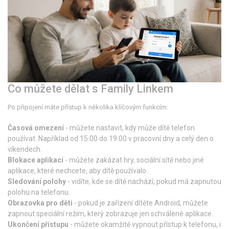
Co můžete dělat s Family Linkem
Po připojení máte přístup k několika klíčovým funkcím:
Časová omezení
- můžete nastavit, kdy může dítě telefon
používat. Například od 15:00 do 19:00 v pracovní dny a celý den o
víkendech.
Blokace aplikací
- můžete zakázat hry, sociální sítě nebo jiné
aplikace, které nechcete, aby dítě používalo.
Sledování polohy
- vidíte, kde se dítě nachází, pokud má zapnutou
polohu na telefonu.
Obrazovka pro děti
- pokud je zařízení dítěte Android, můžete
zapnout speciální režim, který zobrazuje jen schválené aplikace.
Ukončení přístupu
- můžete okamžitě vypnout přístup k telefonu, i