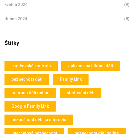
května 2024
(9)
dubna 2024
(8)
Štítky
rodičovská kontrola
aplikace na hlídání dětí
bezpečnost dětí
Family Link
ochrana dětí online
sledování dětí
Google Family Link
bezpečnost dětí na internetu
internetová bezpečnost
bezpečnost dětí online