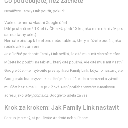
Co potřebujete, než začnete
Nemůžete Family Link použít, pokud:
Vaše dítě nemá vlastní Google účet
Dítě je starší než 13 let (v ČR a EU platí 13 let jako minimální věk pro
samostatný účet)
Nemáte přístup k telefonu nebo tabletu, který můžete použít jako
rodičovské zařízení
Je důležité pochopit: Family Link neříká, že dítě musí mít vlastní telefon.
Můžete ho použít i na tabletu, který dítě používá. Ale dítě musí mít vlastní
Google účet - ten vytvoříte přes aplikaci Family Link, když ho nastavujete.
Google vás bude vyzvat k zadání jména dítěte, data narození a vytvoří
mu účet bez e-mailu. To je klíčové. Není potřeba vytvářet e-mailovou
adresu jako
dite@doma.cz
. Google to udělá za vás.
Krok za krokem: Jak Family Link nastavit
Postup je stejný, ať používáte Android nebo iPhone: