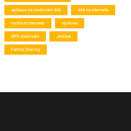
aplikace na sledování dětí
děti na internetu
rychlost internetu
výchova
GPS sledování
Ježíšek
Family Sharing