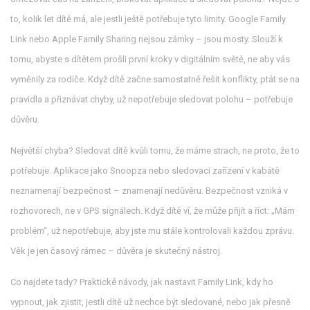
to, kolik let dítě má, ale jestli ještě potřebuje tyto limity. Google Family
Link nebo Apple Family Sharing nejsou zámky – jsou mosty. Slouží k
tomu, abyste s dítětem prošli první kroky v digitálním světě, ne aby vás
vyměnily za rodiče. Když dítě začne samostatně řešit konflikty, ptát se na
pravidla a přiznávat chyby, už nepotřebuje sledovat polohu – potřebuje
důvěru.
Největší chyba? Sledovat dítě kvůli tomu, že máme strach, ne proto, že to
potřebuje. Aplikace jako Snoopza nebo sledovací zařízení v kabátě
neznamenají bezpečnost – znamenají nedůvěru. Bezpečnost vzniká v
rozhovorech, ne v GPS signálech. Když dítě ví, že může přijít a říct: „Mám
problém“, už nepotřebuje, aby jste mu stále kontrolovali každou zprávu.
Věk je jen časový rámec – důvěra je skutečný nástroj.
Co najdete tady? Praktické návody, jak nastavit Family Link, kdy ho
vypnout, jak zjistit, jestli dítě už nechce být sledované, nebo jak přesně