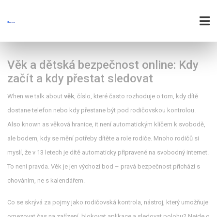
Věk a dětská bezpečnost online: Kdy
začít a kdy přestat sledovat
When we talk about
věk
,
číslo, které často rozhoduje o tom, kdy dítě
dostane telefon nebo kdy přestane být pod rodičovskou kontrolou
.
Also known as
věková hranice
, it
není automatickým klíčem k svobodě,
ale bodem, kdy se mění potřeby dítěte a role rodiče
.
Mnoho rodičů si
myslí, že v 13 letech je dítě automaticky připravené na svobodný internet.
To není pravda. Věk je jen výchozí bod – pravá bezpečnost přichází s
chováním, ne s kalendářem.
Co se skrývá za pojmy jako
rodičovská kontrola
,
nástroj, který umožňuje
omezovat čas na zařízení, blokovat aplikace a sledovat polohu
? Nejde o