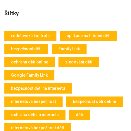
Štítky
rodičovská kontrola
aplikace na hlídání dětí
bezpečnost dětí
Family Link
ochrana dětí online
sledování dětí
Google Family Link
bezpečnost dětí na internetu
internetová bezpečnost
bezpečnost dětí online
ochrana dětí na internetu
děti
internetová bezpečnost dětí