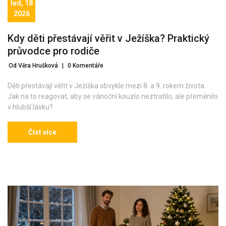
led, 18
2026
Kdy děti přestávají věřit v Ježíška? Praktický
průvodce pro rodiče
Od Věra Hrušková
|
0 Komentáře
Děti přestávají věřit v Ježíška obvykle mezi 8. a 9. rokem života.
Jak na to reagovat, aby se vánoční kouzlo neztratilo, ale přeměnilo
v hlubší lásku?
Číst více