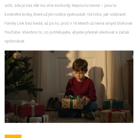
určit, zda je čas dát mu více svobody. Nejsou tu teorie – jsou tu
konkrétní kroky, které už jiní rodiče vyzkoušeli. Od toho, jak odstranit
Family Link bez hesla, až po to, proč v 16 letech už nemá smysl blokovat
YouTube. Všechno to, co potřebujete, abyste přestali sledovat a začali
vychovávat.