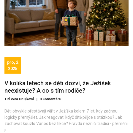
pro, 2
2025
V kolika letech se děti dozví, že Ježíšek
neexistuje? A co s tím rodiče?
Od Věra Hrušková
|
0 Komentáře
Děti obvykle přestávají věřit v Ježíška kolem 7 let, kdy začnou
logicky přemýšlet. Jak reagovat, když dítě přijde s otázkou? Jak
zachovat kouzlo Vánoc bez fikce? Pravda nezničí tradici - přemění
ji.