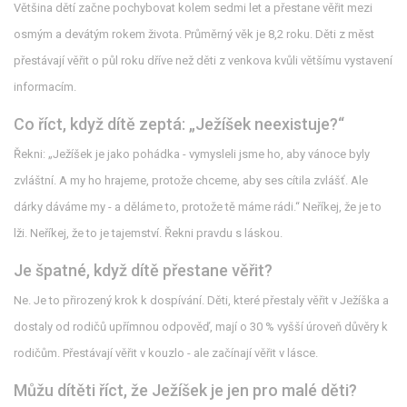
Většina dětí začne pochybovat kolem sedmi let a přestane věřit mezi
osmým a devátým rokem života. Průměrný věk je 8,2 roku. Děti z měst
přestávají věřit o půl roku dříve než děti z venkova kvůli většímu vystavení
informacím.
Co říct, když dítě zeptá: „Ježíšek neexistuje?“
Řekni: „Ježíšek je jako pohádka - vymysleli jsme ho, aby vánoce byly
zvláštní. A my ho hrajeme, protože chceme, aby ses cítila zvlášť. Ale
dárky dáváme my - a děláme to, protože tě máme rádi.“ Neříkej, že je to
lži. Neříkej, že to je tajemství. Řekni pravdu s láskou.
Je špatné, když dítě přestane věřit?
Ne. Je to přirozený krok k dospívání. Děti, které přestaly věřit v Ježíška a
dostaly od rodičů upřímnou odpověď, mají o 30 % vyšší úroveň důvěry k
rodičům. Přestávají věřit v kouzlo - ale začínají věřit v lásce.
Můžu dítěti říct, že Ježíšek je jen pro malé děti?