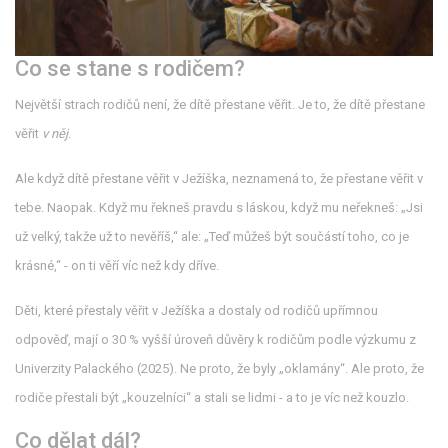
Co se stane s rodičem?
Největší strach rodičů není, že dítě přestane věřit. Je to, že dítě přestane
věřit
v něj
.
Ale když dítě přestane věřit v Ježíška, neznamená to, že přestane věřit v
tebe. Naopak. Když mu řekneš pravdu s láskou, když mu neřekneš: „Jsi
už velký, takže už to nevěříš,“ ale: „Teď můžeš být součástí toho, co je
krásné,“ - on ti věří víc než kdy dříve.
Děti, které přestaly věřit v Ježíška a dostaly od rodičů upřímnou
odpověď, mají o 30 % vyšší úroveň důvěry k rodičům podle výzkumu z
Univerzity Palackého (2025). Ne proto, že byly „oklamány“. Ale proto, že
rodiče přestali být „kouzelníci“ a stali se lidmi - a to je víc než kouzlo.
Co dělat dál?