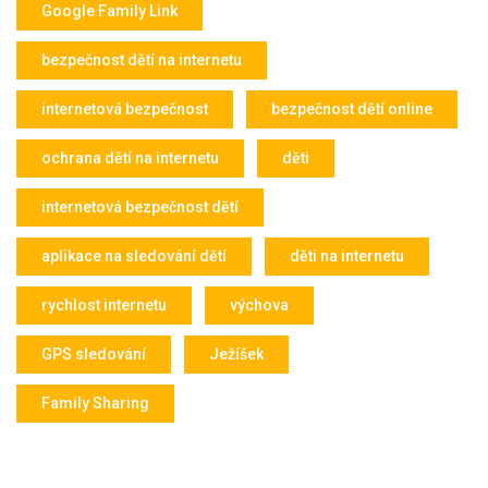
Google Family Link
bezpečnost dětí na internetu
internetová bezpečnost
bezpečnost dětí online
ochrana dětí na internetu
děti
internetová bezpečnost dětí
aplikace na sledování dětí
děti na internetu
rychlost internetu
výchova
GPS sledování
Ježíšek
Family Sharing