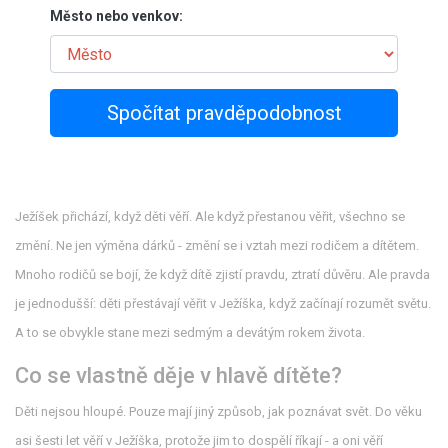
Město nebo venkov:
Spočítat pravděpodobnost
Ježíšek přichází, když děti věří. Ale když přestanou věřit, všechno se
změní. Ne jen výměna dárků - změní se i vztah mezi rodičem a dítětem.
Mnoho rodičů se bojí, že když dítě zjistí pravdu, ztratí důvěru. Ale pravda
je jednodušší: děti přestávají věřit v Ježíška, když začínají rozumět světu.
A to se obvykle stane mezi sedmým a devátým rokem života.
Co se vlastně děje v hlavě dítěte?
Děti nejsou hloupé. Pouze mají jiný způsob, jak poznávat svět. Do věku
asi šesti let věří v Ježíška, protože jim to dospělí říkají - a oni věří