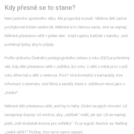
Kdy přesně se to stane?
Není jednoho správného věku. Ale je typický rozsah. Většina dětí začne
pochybovat kolem sedmi let. Některé si to řeknou samy. Jiné se zeptají.
Některé přestanou věřit v jeden den - když najdou balíček v šatníku. Jiné
potřebují týdny, aby to přijaly.
Podle výzkumu Českého pedagogického ústavu z roku 2025 je průměrný
věk, kdy děti přestanou věřit v Ježíška, 8,2 roku. U dětí z měst je to o půl
roku dříve než u dětí z venkova. Proč? Více kontaktů s kamarády, více
informací z internetu, více filmů a seriálů, které o Ježíškovi mluví jako o
„tradici“.
Některé děti přestanou věřit, aniž by to řekly. Změní se jejich chování. Už
nezapisují dopisy. Už nechce, aby „Ježíšek“ viděl, jak spí. Už se neptají,
jestli „měl dostatek krmiva pro zvířátka“. To je signál. Nezlob se. Neříkej:
„Ještě věříš?“ Počkej. Ono se to samo vyjasní.