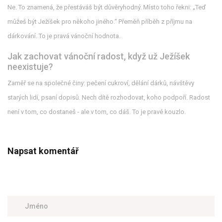
Ne. To znamená, že přestáváš být důvěryhodný. Místo toho řekni: „Teď
můžeš být Ježíšek pro někoho jiného.“ Přeměň příběh z příjmu na
dárkování. To je pravá vánoční hodnota.
Jak zachovat vánoční radost, když už Ježíšek
neexistuje?
Zaměř se na společné činy: pečení cukroví, dělání dárků, návštěvy
starých lidí, psaní dopisů. Nech dítě rozhodovat, koho podpoří. Radost
není v tom, co dostaneš - ale v tom, co dáš. To je pravé kouzlo.
Napsat komentář