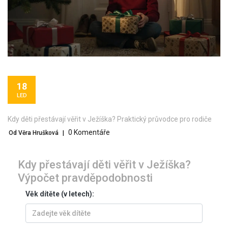
18
LED
Kdy děti přestávají věřit v Ježíška? Praktický průvodce pro rodiče
0 Komentáře
Od Věra Hrušková
|
Kdy přestávají děti věřit v Ježíška?
Výpočet pravděpodobnosti
Věk dítěte (v letech):