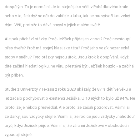
dospělým. To je normální. Je to stejné jako věřit v Pohádkového krále
nebo v to, že když se někdo zahřeje u krbu, tak se mu vytvoří kouzelný
dým. Věří, protože to dává smysl v jejich malém světě.
Ale pak přichází otázky. Proč Ježíšek přijde jen v noci? Proč nevstoupí
přes dveře? Proč má stejný hlas jako táta? Proč jeho vozík nezanechá
stopy v sněhu? Tyto otázky nejsou útok. Jsou krok k dospívání. Když
dítě začíná hledat logiku, ne věru, přestává být Ježíšek kouzlo - a začíná
být příběh.
Studie z Univerzity v Texasu z roku 2023 ukázaly, že 87 % dětí ve věku 8
let začalo pochybovat o existenci Ježíška. U 10letých to bylo už 94 %. Ne
proto, že je někdo přesvědčil. Ale proto, že začali pozorovat. Všimli si,
že dárky jsou vždycky stejné. Všimli si, že rodiče jsou vždycky „náhodou“
pryč, když Ježíšek přijde. Všimli si, že všichni Ježíškové v obchodech
vypadají stejně.