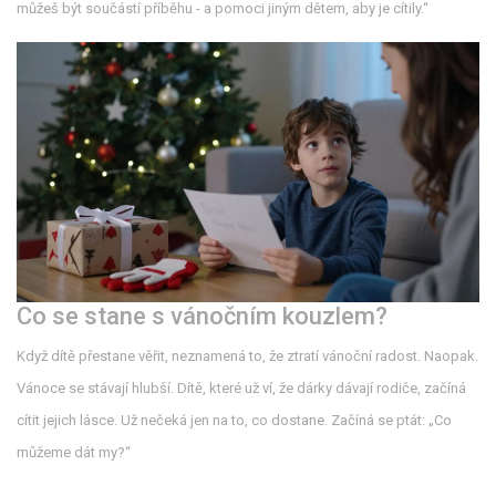
můžeš být součástí příběhu - a pomoci jiným dětem, aby je cítily.“
Co se stane s vánočním kouzlem?
Když dítě přestane věřit, neznamená to, že ztratí vánoční radost. Naopak.
Vánoce se stávají hlubší. Dítě, které už ví, že dárky dávají rodiče, začíná
cítit jejich lásce. Už nečeká jen na to, co dostane. Začíná se ptát: „Co
můžeme dát my?“