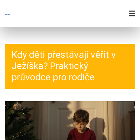
Kdy děti přestávají věřit v
Ježíška? Praktický
průvodce pro rodiče