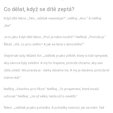
Co dělat, když se dítě zeptá?
Když dítě řekne: „Táto, Ježíšek neexistuje?“, neříkej: „Ano.“ A neříkej:
„Ne!“
Je to jako když dítě řekne: „Proč je nebe modré?“ Neříkáš: „Protože je.“
Říkáš: „Víš, co je to světlo? A jak se láme v atmosféře?“
Stejně tak tady. Můžeš říct: „Ježíšek je jako příběh, který si lidé vymysleli,
aby vánoce byly zvláštní. A my ho hrajeme, protože chceme, aby ses
cítila zvlášť. Ale pravda je - dárky dáváme my. A my je dáváme, protože tě
máme rádi.“
Neříkej: „Všechno je to fikce.“ Neříkej: „To je tajemství, které musíš
uchovat.“ Neříkej: „Jsi už velká, takže už to nevěříš.“
Řekni: „Ježíšek je jako pohádka. A pohádky nezmizí, jen se mění. Teď