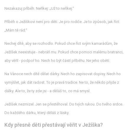
Nezakazuj příběh. Neříkej: „Už to neříkej.“
Příběh o Ježíškovi není pro děti. Je pro rodiče. Je to způsob, jak říct:
„Mám tě rád.“
Nechej dítě, aby se rozhodlo. Pokud chce říct svým kamarádům, že
Ježíšek neexistuje - nebráň mu. Pokud chce pomoci malému bratranci,
aby věřil - podpoř ho. Nech ho být částí příběhu. Ne jeho obětí.
Na Vánoce nech dítě dělat dárky. Nech ho zapisovat dopisy. Nech ho
vymýšlet, jak dát radost. To je pravá tradice. Ne to, že někdo přijde z
dálky. Ale to, že ty zde jsi - a děláš to, co má smysl.
Ježíšek nezmizel. Jen se přestěhoval. Do tvých rukou. Do tvého srdce.
Do každého dárku, který děláš z lásky.
Kdy přesně děti přestávají věřit v Ježíška?