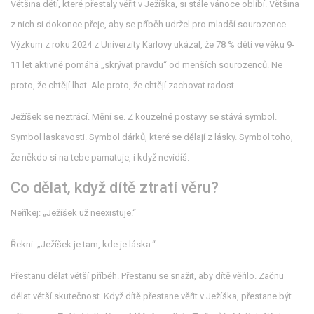
Většina dětí, které přestaly věřit v Ježíška, si stále vánoce oblíbí. Většina
z nich si dokonce přeje, aby se příběh udržel pro mladší sourozence.
Výzkum z roku 2024 z Univerzity Karlovy ukázal, že 78 % dětí ve věku 9-
11 let aktivně pomáhá „skrývat pravdu“ od menších sourozenců. Ne
proto, že chtějí lhat. Ale proto, že chtějí zachovat radost.
Ježíšek se neztrácí. Mění se. Z kouzelné postavy se stává symbol.
Symbol laskavosti. Symbol dárků, které se dělají z lásky. Symbol toho,
že někdo si na tebe pamatuje, i když nevidíš.
Co dělat, když dítě ztratí věru?
Neříkej: „Ježíšek už neexistuje.“
Řekni: „Ježíšek je tam, kde je láska.“
Přestanu dělat větší příběh. Přestanu se snažit, aby dítě věřilo. Začnu
dělat větší skutečnost. Když dítě přestane věřit v Ježíška, přestane být