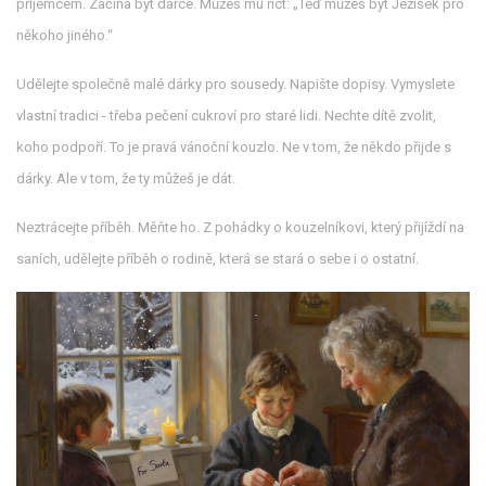
příjemcem. Začíná být dárce. Můžeš mu říct: „Teď můžeš být Ježíšek pro
někoho jiného.“
Udělejte společně malé dárky pro sousedy. Napište dopisy. Vymyslete
vlastní tradici - třeba pečení cukroví pro staré lidi. Nechte dítě zvolit,
koho podpoří. To je pravá vánoční kouzlo. Ne v tom, že někdo přijde s
dárky. Ale v tom, že ty můžeš je dát.
Neztrácejte příběh. Měňte ho. Z pohádky o kouzelníkovi, který přijíždí na
saních, udělejte příběh o rodině, která se stará o sebe i o ostatní.