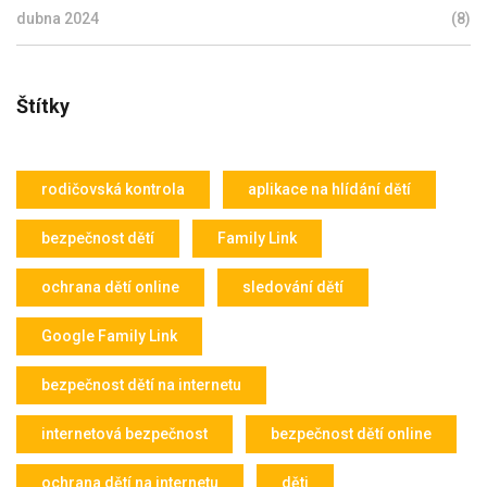
dubna 2024
(8)
Štítky
rodičovská kontrola
aplikace na hlídání dětí
bezpečnost dětí
Family Link
ochrana dětí online
sledování dětí
Google Family Link
bezpečnost dětí na internetu
internetová bezpečnost
bezpečnost dětí online
ochrana dětí na internetu
děti