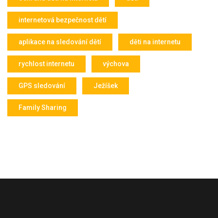
internetová bezpečnost dětí
aplikace na sledování dětí
děti na internetu
rychlost internetu
výchova
GPS sledování
Ježíšek
Family Sharing