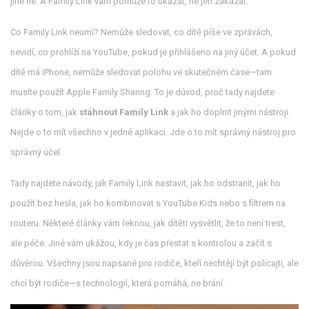
jiné ne. A Family Link vám pomůže to ukázat, ne jen zakázat.
Co Family Link neumí? Nemůže sledovat, co dítě píše ve zprávách,
nevidí, co prohlíží na YouTube, pokud je přihlášeno na jiný účet. A pokud
dítě má iPhone, nemůže sledovat polohu ve skutečném čase—tam
musíte použít Apple Family Sharing. To je důvod, proč tady najdete
články o tom, jak
stáhnout Family Link
a jak ho doplnit jinými nástroji.
Nejde o to mít všechno v jedné aplikaci. Jde o to mít správný nástroj pro
správný účel.
Tady najdete návody, jak Family Link nastavit, jak ho odstranit, jak ho
použít bez hesla, jak ho kombinovat s YouTube Kids nebo s filtrem na
routeru. Některé články vám řeknou, jak dítěti vysvětlit, že to není trest,
ale péče. Jiné vám ukážou, kdy je čas přestat s kontrolou a začít s
důvěrou. Všechny jsou napsané pro rodiče, kteří nechtějí být policajti, ale
chcí být rodiče—s technologií, která pomáhá, ne brání.