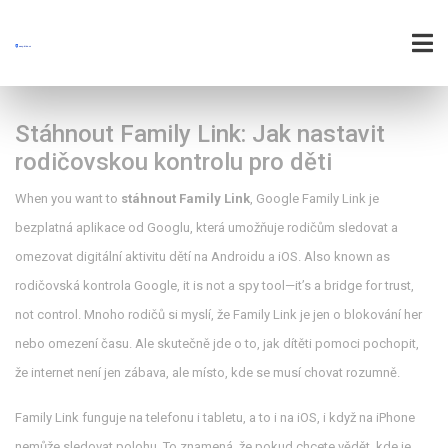
Stáhnout Family Link: Jak nastavit
rodičovskou kontrolu pro děti
When you want to
stáhnout Family Link
,
Google Family Link je
bezplatná aplikace od Googlu, která umožňuje rodičům sledovat a
omezovat digitální aktivitu dětí na Androidu a iOS
. Also known as
rodičovská kontrola Google
, it is not a spy tool—it’s a bridge for trust,
not control.
Mnoho rodičů si myslí, že Family Link je jen o blokování her
nebo omezení času. Ale skutečně jde o to, jak dítěti pomoci pochopit,
že internet není jen zábava, ale místo, kde se musí chovat rozumně.
Family Link funguje na telefonu i tabletu, a to i na iOS, i když na iPhone
nemůže sledovat polohu. To znamená, že pokud chcete vědět, kde je