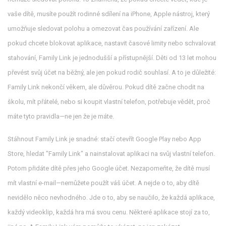
vaše dítě, musíte použít
rodinné sdílení na iPhone
,
Apple nástroj, který
umožňuje sledovat polohu a omezovat čas používání zařízení
. Ale
pokud chcete blokovat aplikace, nastavit časové limity nebo schvalovat
stahování, Family Link je jednodušší a přístupnější. Děti od 13 let mohou
převést svůj účet na běžný, ale jen pokud rodič souhlasí. A to je důležité:
Family Link nekončí věkem, ale důvěrou. Pokud dítě začne chodit na
školu, mít přátelé, nebo si koupit vlastní telefon, potřebuje vědět, proč
máte tyto pravidla—ne jen že je máte.
Stáhnout Family Link je snadné: stačí otevřít Google Play nebo App
Store, hledat "Family Link" a nainstalovat aplikaci na svůj vlastní telefon.
Potom přidáte dítě přes jeho Google účet. Nezapomeňte, že dítě musí
mít vlastní e-mail—nemůžete použít váš účet. A nejde o to, aby dítě
nevidělo něco nevhodného. Jde o to, aby se naučilo, že každá aplikace,
každý videoklip, každá hra má svou cenu. Některé aplikace stojí za to,