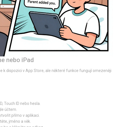
ne nebo iPad
 je k dispozici v App Store, ale některé funkce fungují omezeněji
D, Touch ID nebo hesla.
gle účtem.
vořit přímo v aplikaci.
těte, jméno a věk.