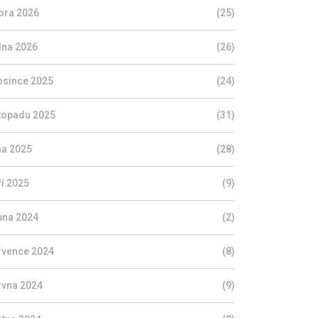
ora 2026
(25)
dna 2026
(26)
osince 2025
(24)
stopadu 2025
(31)
jna 2025
(28)
ří 2025
(9)
pna 2024
(2)
rvence 2024
(8)
rvna 2024
(9)