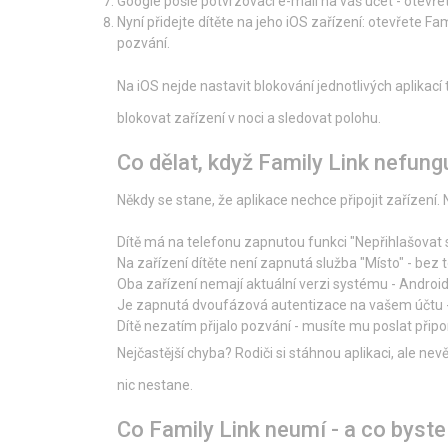
Google pošle potvrzovací e-mail na váš účet - otevřet
Nyní přidejte dítěte na jeho iOS zařízení: otevřete Fa
pozvání.
Na iOS nejde nastavit blokování jednotlivých aplikací
blokovat zařízení v noci a sledovat polohu.
Co dělat, když Family Link nefung
Někdy se stane, že aplikace nechce připojit zařízení. N
Dítě má na telefonu zapnutou funkci "Nepřihlašovat s
Na zařízení dítěte není zapnutá služba "Místo" - bez
Oba zařízení nemají aktuální verzi systému - Androi
Je zapnutá dvoufázová autentizace na vašem účtu -
Dítě nezatím přijalo pozvání - musíte mu poslat připo
Nejčastější chyba? Rodiči si stáhnou aplikaci, ale ne
nic nestane.
Co Family Link neumí - a co byste