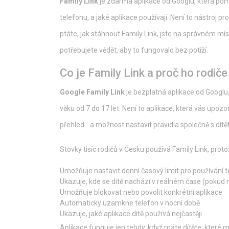
Family Link
je zdarma aplikace od Googlu, která pomáh
telefonu, a jaké aplikace používají. Není to nástroj p
ptáte, jak stáhnout Family Link, jste na správném míst
potřebujete vědět, aby to fungovalo bez potíží.
Co je Family Link a proč ho rodiče
Google Family Link
je
bezplatná aplikace od Googlu,
věku od 7 do 17 let
.
Není to aplikace, která vás upozor
přehled - a možnost nastavit pravidla společně s dít
Stovky tisíc rodičů v Česku používá Family Link, proto
Umožňuje nastavit denní časový limit pro používání 
Ukazuje, kde se dítě nachází v reálném čase (pokud
Umožňuje blokovat nebo povolit konkrétní aplikace
Automaticky uzamkne telefon v nocní době
Ukazuje, jaké aplikace dítě používá nejčastěji
Aplikace funguje jen tehdy, když máte dítěte, které m