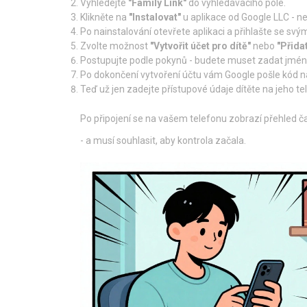
Vyhledejte
"Family Link"
do vyhledávacího pole.
Klikněte na
"Instalovat"
u aplikace od Google LLC - ne
Po nainstalování otevřete aplikaci a přihlašte se sv
Zvolte možnost
"Vytvořit účet pro dítě"
nebo
"Přidat
Postupujte podle pokynů - budete muset zadat jméno d
Po dokončení vytvoření účtu vám Google pošle kód na
Teď už jen zadejte přístupové údaje dítěte na jeho tel
Po připojení se na vašem telefonu zobrazí přehled času
- a musí souhlasit, aby kontrola začala.