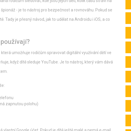
á rodičům sledovat, kde jsou jejich děti, kolik času stráví na
ro špionáž - je to nástroj pro bezpečnost a rovnováhu. Pokud se
ě. Tady je přesný návod, jak to udělat na Androidu i iOS, a co
 používají?
 která umožňuje rodičům spravovat digitální využívání dětí ve
ňuje, když dítě sleduje YouTube. Je to nástroj, který vám dává
ětem.
že:
telefonu
 má zapnutou polohu)
á vlastní Google účet. Pokud je dítě ještě malé a nemá e-mail,