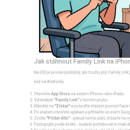
Jak stáhnout Family Link na iPho
Na iOS je proces podobný, ale trochu jiný. Family Link
než na Androidu.
Otevřete
App Store
na vašem iPhone nebo iPadu.
Vyhledejte
"Family Link"
v horním pruhu.
Klikněte na
"Získat"
a potvrďte stažení pomocí Face I
Po stažení otevřete aplikaci a přihlašte se svým Goo
Zvolte
"Přidat dítě"
- pokud nemá účet, můžete ho vyt
Postupujte podle kroků - budete potřebovat e-mail dí