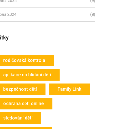
ětna 2024
(9)
bna 2024
(8)
ítky
rodičovská kontrola
aplikace na hlídání dětí
bezpečnost dětí
Family Link
ochrana dětí online
sledování dětí