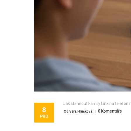
Jak stáhnout Family Link na telefon 
8
0 Komentáře
Od Věra Hrušková
|
PRO