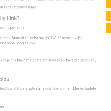
sti zadávat platné údaje.
ily Link?
všechno potřebné:
stému (Android 6.0 nebo novější, iOS 12 nebo novější)
Tube nebo Google Drive
de je dítě hlavním uživatelem. Není to aplikace pro sledování,
oidu
ejdřív si stáhnete aplikaci na svůj telefon - ten, kterým budete
nu.