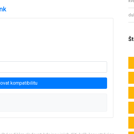
kv
ink
du
Št
ovat kompatibilitu