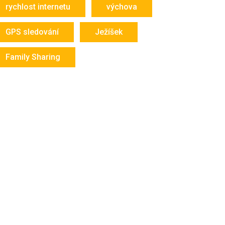
rychlost internetu
výchova
GPS sledování
Ježíšek
Family Sharing