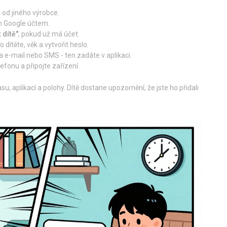
 od jiného výrobce.
ým Google účtem.
 dítě"
, pokud už má účet.
ítěte, věk a vytvořit heslo.
 e-mail nebo SMS - ten zadáte v aplikaci.
efonu a připojte zařízení.
, aplikací a polohy. Dítě dostane upozornění, že jste ho přidali