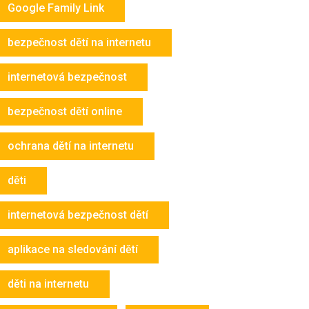
Google Family Link
bezpečnost dětí na internetu
internetová bezpečnost
bezpečnost dětí online
ochrana dětí na internetu
děti
internetová bezpečnost dětí
aplikace na sledování dětí
děti na internetu