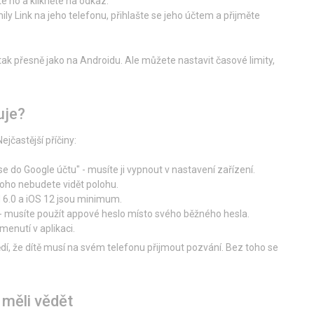
e ho a klikněte na odkaz.
mily Link na jeho telefonu, přihlašte se jeho účtem a přijměte
 tak přesně jako na Androidu. Ale můžete nastavit časové limity,
uje?
ejčastější příčiny:
e do Google účtu" - musíte ji vypnout v nastavení zařízení.
 toho nebudete vidět polohu.
d 6.0 a iOS 12 jsou minimum.
 musíte použít appové heslo místo svého běžného hesla.
menutí v aplikaci.
vědí, že dítě musí na svém telefonu přijmout pozvání. Bez toho se
 měli vědět