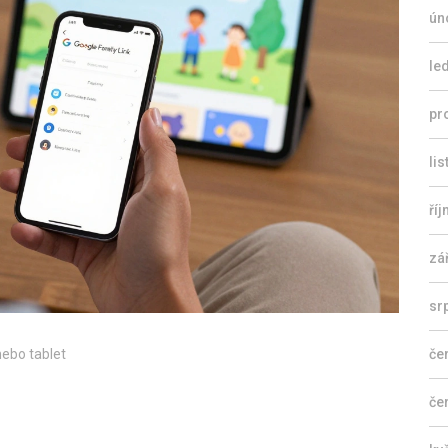
ún
le
pr
li
ří
zá
sr
nebo tablet
če
če