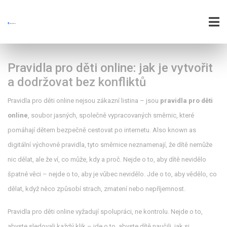
Pravidla pro děti online: jak je vytvořit
a dodržovat bez konfliktů
Pravidla pro děti online nejsou zákazní listina – jsou
pravidla pro děti
online
,
soubor jasných, společně vypracovaných směrnic, které
pomáhají dětem bezpečně cestovat po internetu
. Also known as
digitální výchovné pravidla
, tyto směrnice neznamenají, že dítě nemůže
nic dělat, ale že ví, co může, kdy a proč.
Nejde o to, aby dítě nevidělo
špatné věci – nejde o to, aby je vůbec nevidělo. Jde o to, aby vědělo, co
dělat, když něco způsobí strach, zmatení nebo nepříjemnost.
Pravidla pro děti online
vyžadují
spolupráci, ne kontrolu
. Nejde o to,
abyste sledovali každý klik – jde o to, abyste dítě naučili, jak si