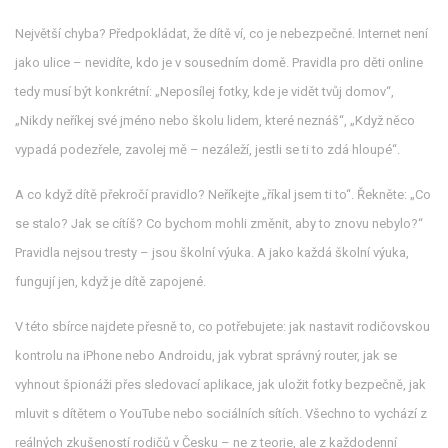
Největší chyba? Předpokládat, že dítě ví, co je nebezpečné. Internet není
jako ulice – nevidíte, kdo je v sousedním domě. Pravidla pro děti online
tedy musí být konkrétní: „Neposílej fotky, kde je vidět tvůj domov“,
„Nikdy neříkej své jméno nebo školu lidem, které neznáš“, „Když něco
vypadá podezřele, zavolej mě – nezáleží, jestli se ti to zdá hloupé“.
A co když dítě překročí pravidlo? Neříkejte „říkal jsem ti to“. Řekněte: „Co
se stalo? Jak se cítíš? Co bychom mohli změnit, aby to znovu nebylo?“
Pravidla nejsou tresty – jsou školní výuka. A jako každá školní výuka,
fungují jen, když je dítě zapojené.
V této sbírce najdete přesně to, co potřebujete: jak nastavit rodičovskou
kontrolu na iPhone nebo Androidu, jak vybrat správný router, jak se
vyhnout špionáži přes sledovací aplikace, jak uložit fotky bezpečně, jak
mluvit s dítětem o YouTube nebo sociálních sítích. Všechno to vychází z
reálných zkušeností rodičů v Česku – ne z teorie, ale z každodenní