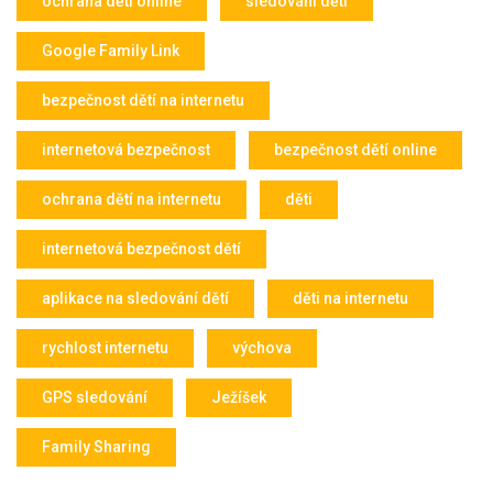
ochrana dětí online
sledování dětí
Google Family Link
bezpečnost dětí na internetu
internetová bezpečnost
bezpečnost dětí online
ochrana dětí na internetu
děti
internetová bezpečnost dětí
aplikace na sledování dětí
děti na internetu
rychlost internetu
výchova
GPS sledování
Ježíšek
Family Sharing