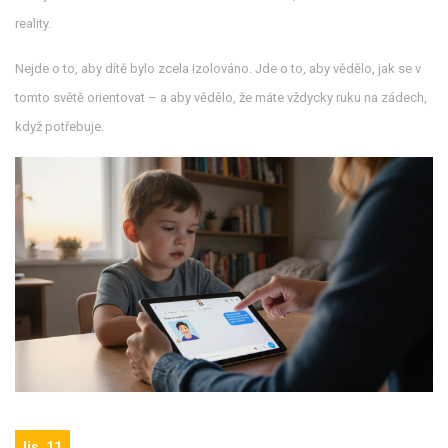
reality.
Nejde o to, aby dítě bylo zcela izolováno. Jde o to, aby vědělo, jak se v
tomto světě orientovat – a aby vědělo, že máte vždycky ruku na zádech,
když potřebuje.
lis, 11