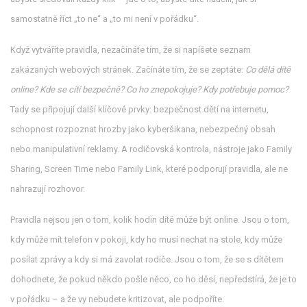
samostatně říct „to ne“ a „to mi není v pořádku“.
Když vytváříte pravidla, nezačínáte tím, že si napíšete seznam
zakázaných webových stránek. Začínáte tím, že se zeptáte:
Co dělá dítě
online? Kde se cítí bezpečně? Co ho znepokojuje? Kdy potřebuje pomoc?
Tady se připojují další klíčové prvky:
bezpečnost dětí na internetu
,
schopnost rozpoznat hrozby jako kyberšikana, nebezpečný obsah
nebo manipulativní reklamy
. A
rodičovská kontrola
,
nástroje jako Family
Sharing, Screen Time nebo Family Link, které podporují pravidla, ale ne
nahrazují rozhovor
.
Pravidla nejsou jen o tom, kolik hodin dítě může být online. Jsou o tom,
kdy může mít telefon v pokoji, kdy ho musí nechat na stole, kdy může
posílat zprávy a kdy si má zavolat rodiče. Jsou o tom, že se s dítětem
dohodnete, že pokud někdo pošle něco, co ho děsí, nepředstírá, že je to
v pořádku – a že vy nebudete kritizovat, ale podpoříte.