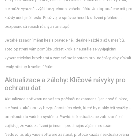
ale může výrazně zvýšit bezpečnost vašeho účtu. Je doporučené mít pro
každý účet jiné heslo. Používejte správce hesel k udržení přehledu a
bezpečnosti vašich různých přístupů.
Je také zásadní měnit hesla pravidelně, idealně každé 3 až 6 měsíců.
Toto opatření vám pomůže udržet krok s neustále se vyvíjejícími
kybernetickými hrozbami a zamezí možnostem pro útočníky, aby získali
trvalý přístup k vašim účtům.
Aktualizace a zálohy: Klíčové návyky pro
ochranu dat
Aktualizace softwaru na vašem počítači neznamenají jen nové funkce,
ale často také opravy bezpečnostních chyb, které by mohly být využity k
proniknutí do vašeho systému. Pravidelné aktualizace zabezpečení
zajišťují, že vaše zařízení je imunní proti nejnovějším hrozbám.
Nedovolte, aby vaše software zastaral, protože každá neaktualizovaná