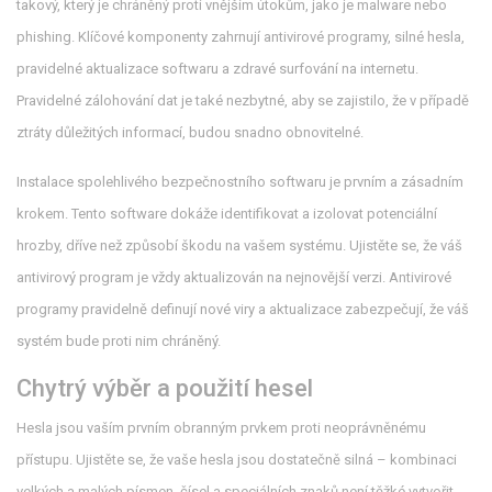
takový, který je chráněný proti vnějším útokům, jako je malware nebo
phishing. Klíčové komponenty zahrnují antivirové programy, silné hesla,
pravidelné aktualizace softwaru a zdravé surfování na internetu.
Pravidelné zálohování dat je také nezbytné, aby se zajistilo, že v případě
ztráty důležitých informací, budou snadno obnovitelné.
Instalace spolehlivého bezpečnostního softwaru je prvním a zásadním
krokem. Tento software dokáže identifikovat a izolovat potenciální
hrozby, dříve než způsobí škodu na vašem systému. Ujistěte se, že váš
antivirový program je vždy aktualizován na nejnovější verzi. Antivirové
programy pravidelně definují nové viry a aktualizace zabezpečují, že váš
systém bude proti nim chráněný.
Chytrý výběr a použití hesel
Hesla jsou vaším prvním obranným prvkem proti neoprávněnému
přístupu. Ujistěte se, že vaše hesla jsou dostatečně silná – kombinaci
velkých a malých písmen, čísel a speciálních znaků není těžké vytvořit,