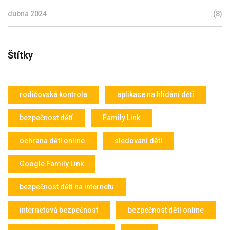
dubna 2024
(8)
Štítky
rodičovská kontrola
aplikace na hlídání dětí
bezpečnost dětí
Family Link
ochrana dětí online
sledování dětí
Google Family Link
bezpečnost dětí na internetu
internetová bezpečnost
bezpečnost dětí online