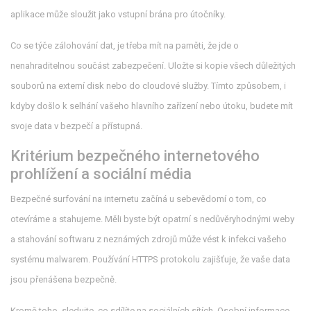
aplikace může sloužit jako vstupní brána pro útočníky.
Co se týče zálohování dat, je třeba mít na paměti, že jde o
nenahraditelnou součást zabezpečení. Uložte si kopie všech důležitých
souborů na externí disk nebo do cloudové služby. Tímto způsobem, i
kdyby došlo k selhání vašeho hlavního zařízení nebo útoku, budete mít
svoje data v bezpečí a přístupná.
Kritérium bezpečného internetového
prohlížení a sociální média
Bezpečné surfování na internetu začíná u sebevědomí o tom, co
otevíráme a stahujeme. Měli byste být opatrní s nedůvěryhodnými weby
a stahování softwaru z neznámých zdrojů může vést k infekci vašeho
systému malwarem. Používání HTTPS protokolu zajišťuje, že vaše data
jsou přenášena bezpečně.
Kromě toho, sledujte, co sdílíte na sociálních sítích. Osobní informace,