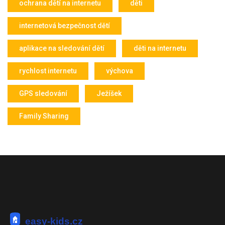
ochrana dětí na internetu
děti
internetová bezpečnost dětí
aplikace na sledování dětí
děti na internetu
rychlost internetu
výchova
GPS sledování
Ježíšek
Family Sharing