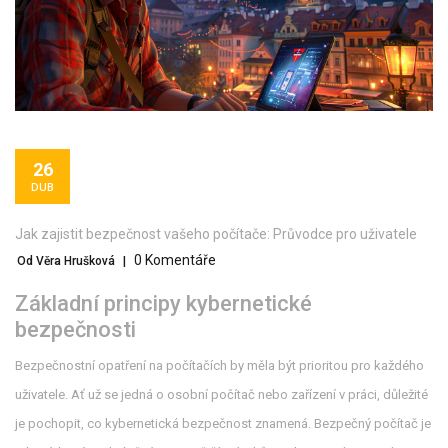
26
DUB
Jak zajistit bezpečnost vašeho počítače: Průvodce pro uživatele
0 Komentáře
Od Věra Hrušková
|
Základní principy kybernetické
bezpečnosti
Bezpečnostní opatření na počítačích by měla být prioritou pro každého
uživatele. Ať už se jedná o osobní počítač nebo zařízení v práci, důležité
je pochopit, co kybernetická bezpečnost znamená. Bezpečný počítač je