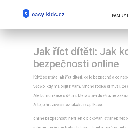
FAMILY 
Jak říct dítěti: Jak
bezpečnosti online
Když se ptáte
jak říct dítěti
,
co je bezpečné a co neb
vědělo, kdy má přijít k vám. Mnoho rodičů si myslí, ž
Ale
komunikace s dětmi
,
která staví důvěru, ne záka
A to je hrozivější než jakákoliv aplikace.
online bezpečnost
,
není jen o blokování stránek ne
internet háže nástrahu, kdy se cítí nebezpečně, nebo