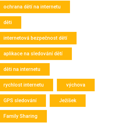
ochrana dětí na internetu
děti
internetová bezpečnost dětí
aplikace na sledování dětí
děti na internetu
rychlost internetu
výchova
GPS sledování
Ježíšek
Family Sharing