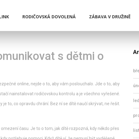
LINK
RODIČOVSKÁ DOVOLENÁ
ZÁBAVA V DRUŽINĚ
Ar
 komunikovat s dětmi o
bř
ezpečné online
, nejde o to, aby vám poslouchalo. Jde o to, aby
ún
e stačí nainstalovat rodičovskou kontrolu a je všechno vyřešené.
le
zy
je to, co opravdu chrání. Bez ní se dítě naučí skrývat, ne řešit.
pr
bo omezení času
. Je to o tom, jak dítě rozpozná, kdy někdo přes
li
 kdy potřebuje pomoci. Když dítě ví, že nemusí být vyděšené,