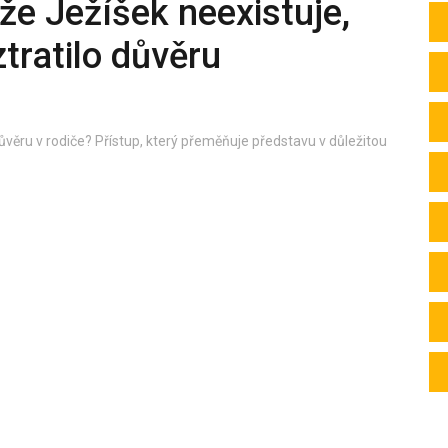
, že Ježíšek neexistuje,
ztratilo důvěru
o důvěru v rodiče? Přístup, který přeměňuje představu v důležitou