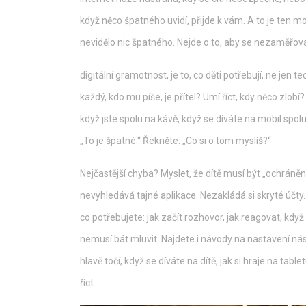
když něco špatného uvidí, přijde k vám. A to je ten 
nevidělo nic špatného. Nejde o to, aby se nezaměřoval
digitální gramotnost
,
je to, co děti potřebují, ne jen t
každý, kdo mu píše, je přítel? Umí říct, kdy něco zlo
když jste spolu na kávě, když se díváte na mobil spol
„To je špatné.“ Řekněte: „Co si o tom myslíš?“
Nejčastější chyba? Myslet, že dítě musí být „ochráněné
nevyhledává tajné aplikace. Nezakládá si skryté účty. 
co potřebujete: jak začít rozhovor, jak reagovat, když
nemusí bát mluvit. Najdete i návody na nastavení nás
hlavě točí, když se díváte na dítě, jak si hraje na table
říct.