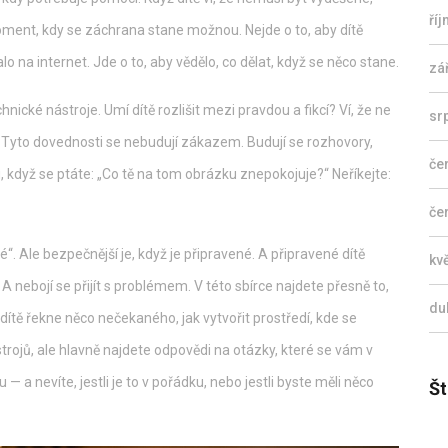
ří
moment, kdy se záchrana stane možnou. Nejde o to, aby dítě
o na internet. Jde o to, aby vědělo, co dělat, když se něco stane.
zá
echnické nástroje
. Umí dítě rozlišit mezi pravdou a fikcí? Ví, že ne
sr
bí? Tyto dovednosti se nebudují zákazem. Budují se rozhovory,
če
u, když se ptáte: „Co tě na tom obrázku znepokojuje?“ Neříkejte:
če
“. Ale bezpečnější je, když je připravené. A připravené dítě
kv
A nebojí se přijít s problémem. V této sbírce najdete přesně to,
du
 dítě řekne něco nečekaného, jak vytvořit prostředí, kde se
trojů, ale hlavně najdete odpovědi na otázky, které se vám v
tu — a nevíte, jestli je to v pořádku, nebo jestli byste měli něco
Št