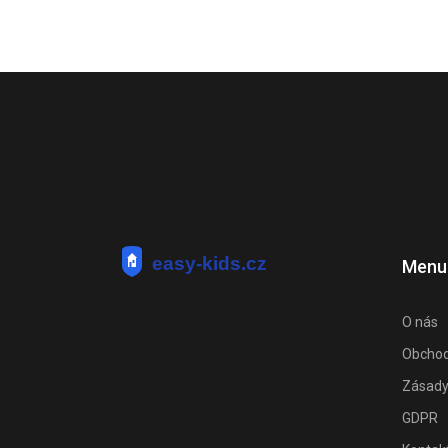
Menu
O nás
Obchod
Zásady
GDPR