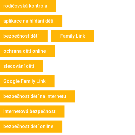
rodičovská kontrola
aplikace na hlídání dětí
bezpečnost dětí
Family Link
ochrana dětí online
sledování dětí
Google Family Link
bezpečnost dětí na internetu
internetová bezpečnost
bezpečnost dětí online