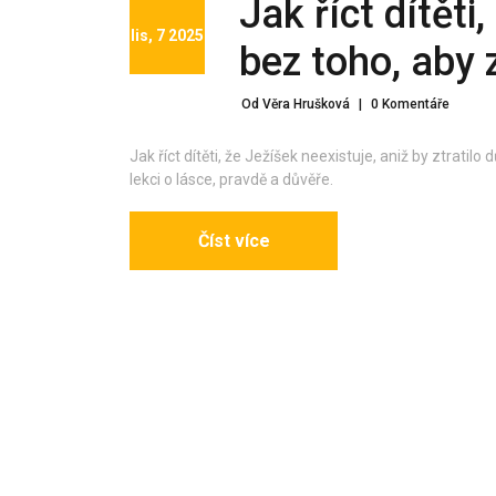
Jak říct dítěti
lis, 7 2025
bez toho, aby 
Od Věra Hrušková
|
0 Komentáře
Jak říct dítěti, že Ježíšek neexistuje, aniž by ztratil
lekci o lásce, pravdě a důvěře.
Číst více