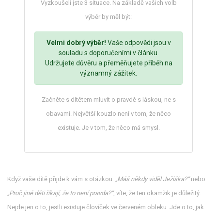
Vyzkoušeli jste 3 situace. Na základě vašich volb
výběr by měl být:
Velmi dobrý výběr!
Vaše odpovědi jsou v
souladu s doporučeními v článku.
Udržujete důvěru a přeměňujete příběh na
významný zážitek.
Začněte s dítětem mluvit o pravdě s láskou, ne s
obavami. Největší kouzlo není v tom, že něco
existuje. Je v tom, že něco má smysl.
Když vaše dítě přijde k vám s otázkou:
„Máš někdy viděl Ježíška?“
nebo
„Proč jiné děti říkají, že to není pravda?“
, víte, že ten okamžik je důležitý.
Nejde jen o to, jestli existuje človíček ve červeném obleku. Jde o to, jak