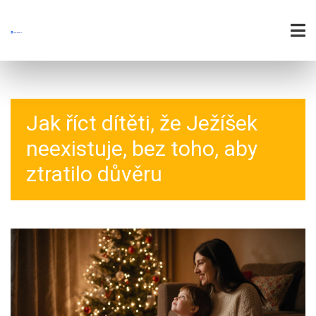
Jak říct dítěti, že Ježíšek
neexistuje, bez toho, aby
ztratilo důvěru