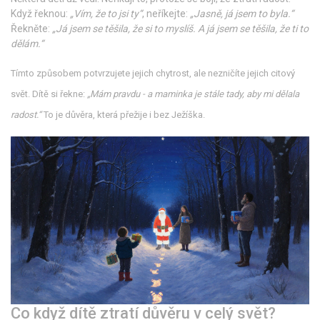
Když řeknou:
„Vím, že to jsi ty“
, neříkejte:
„Jasně, já jsem to byla.“
Řekněte:
„Já jsem se těšila, že si to myslíš. A já jsem se těšila, že ti to
dělám.“
Tímto způsobem potvrzujete jejich chytrost, ale nezničíte jejich citový
svět. Dítě si řekne:
„Mám pravdu - a maminka je stále tady, aby mi dělala
radost.“
To je důvěra, která přežije i bez Ježíška.
Co když dítě ztratí důvěru v celý svět?