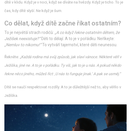
dítě v klidu. Když je v noci, když se díváte na hvězdy. Když je ticho. To je
čas, kdy dítě slyší. Ne když je šum.
Co dělat, když dítě začne říkat ostatním?
To je největší strach rodičů:
„A co když řekne ostatním dětem, že
Ježíšek neexistuje?“
Děti to dělají. A to je v pořádku. Neříkejte:
„Nemluv to nikomu!“
To vytváří tajemství, které děti neunesou.
Řekněte:
„Každá rodina má svůj způsob, jak slaví vánoce. Některé věří v
Ježíška, jiné ne. A to je v pořádku. Ty víš, jak to je u nás. A pokud někdo
řekne něco jiného, můžeš říct: ‚U nás to funguje jinak.‘ A pak se usměj.“
Dítě se naučí respektovat rozdíly. A to je důležitější než to, aby věřilo v
Ježíška.