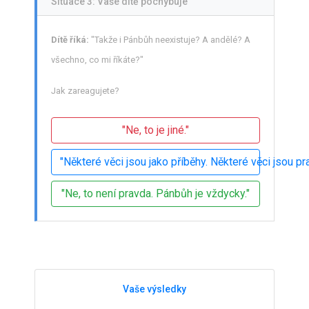
Situace 3: Vaše dítě pochybuje
Dítě říká:
"Takže i Pánbůh neexistuje? A andělé? A
všechno, co mi říkáte?"
Jak zareagujete?
"Ne, to je jiné."
"Některé věci jsou jako příběhy. Některé věci jsou pra
"Ne, to není pravda. Pánbůh je vždycky."
Vaše výsledky