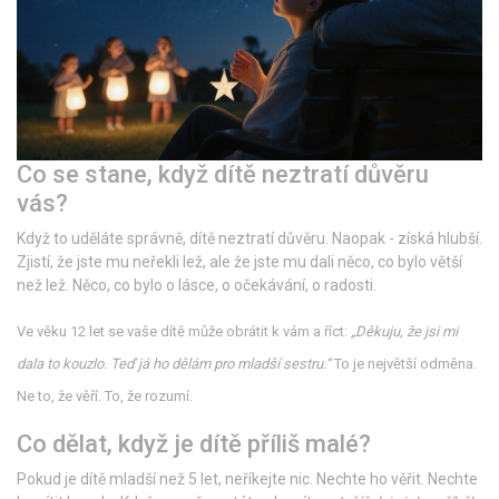
Co se stane, když dítě neztratí důvěru
vás?
Když to uděláte správně, dítě neztratí důvěru. Naopak - získá hlubší.
Zjistí, že jste mu neřekli lež, ale že jste mu dali něco, co bylo větší
než lež. Něco, co bylo o lásce, o očekávání, o radosti.
Ve věku 12 let se vaše dítě může obrátit k vám a říct:
„Děkuju, že jsi mi
dala to kouzlo. Teď já ho dělám pro mladší sestru.“
To je největší odměna.
Ne to, že věří. To, že rozumí.
Co dělat, když je dítě příliš malé?
Pokud je dítě mladší než 5 let, neříkejte nic. Nechte ho věřit. Nechte