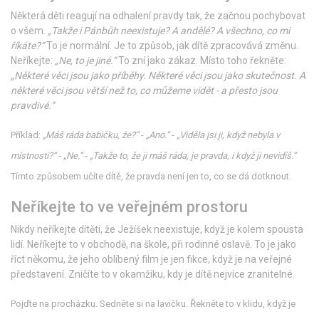
Některá děti reagují na odhalení pravdy tak, že začnou pochybovat
o všem.
„Takže i Pánbůh neexistuje? A andělé? A všechno, co mi
říkáte?“
To je normální. Je to způsob, jak dítě zpracovává změnu.
Neříkejte:
„Ne, to je jiné.“
To zní jako zákaz. Místo toho řekněte:
„Některé věci jsou jako příběhy. Některé věci jsou jako skutečnost. A
některé věci jsou větší než to, co můžeme vidět - a přesto jsou
pravdivé.“
Příklad:
„Máš ráda babičku, že?“
-
„Ano.“
-
„Viděla jsi ji, když nebyla v
místnosti?“
-
„Ne.“
-
„Takže to, že ji máš ráda, je pravda, i když ji nevidíš.“
Tímto způsobem učíte dítě, že pravda není jen to, co se dá dotknout.
Neříkejte to ve veřejném prostoru
Nikdy neříkejte dítěti, že Ježíšek neexistuje, když je kolem spousta
lidí. Neříkejte to v obchodě, na škole, při rodinné oslavě. To je jako
říct někomu, že jeho oblíbený film je jen fikce, když je na veřejné
představení. Zničíte to v okamžiku, kdy je dítě nejvíce zranitelné.
Pojďte na procházku. Sedněte si na lavičku. Řekněte to v klidu, když je