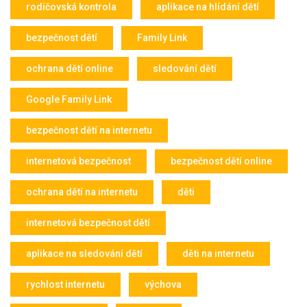
rodičovská kontrola
aplikace na hlídání dětí
bezpečnost dětí
Family Link
ochrana dětí online
sledování dětí
Google Family Link
bezpečnost dětí na internetu
internetová bezpečnost
bezpečnost dětí online
ochrana dětí na internetu
děti
internetová bezpečnost dětí
aplikace na sledování dětí
děti na internetu
rychlost internetu
výchova