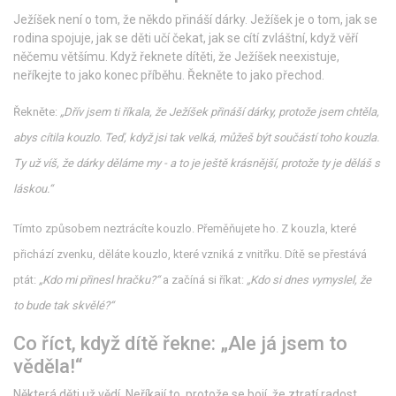
Ježíšek není o tom, že někdo přináší dárky. Ježíšek je o tom, jak se
rodina spojuje, jak se děti učí čekat, jak se cítí zvláštní, když věří
něčemu většímu. Když řeknete dítěti, že Ježíšek neexistuje,
neříkejte to jako konec příběhu. Řekněte to jako přechod.
Řekněte:
„Dřív jsem ti říkala, že Ježíšek přináší dárky, protože jsem chtěla,
abys cítila kouzlo. Teď, když jsi tak velká, můžeš být součástí toho kouzla.
Ty už víš, že dárky děláme my - a to je ještě krásnější, protože ty je děláš s
láskou.“
Tímto způsobem neztrácíte kouzlo. Přeměňujete ho. Z kouzla, které
přichází zvenku, děláte kouzlo, které vzniká z vnitřku. Dítě se přestává
ptát:
„Kdo mi přinesl hračku?“
a začíná si říkat:
„Kdo si dnes vymyslel, že
to bude tak skvělé?“
Co říct, když dítě řekne: „Ale já jsem to
věděla!“
Některá děti už vědí. Neříkají to, protože se bojí, že ztratí radost.