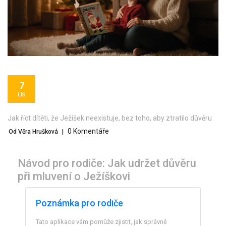
7
LIS
Jak říct dítěti, že Ježíšek neexistuje, bez toho, aby ztratilo důvěru
0 Komentáře
Od Věra Hrušková
|
Návod pro rodiče: Jak udržet důvěru
při mluvení o Ježíškovi
Poznámka pro rodiče
Tato aplikace vám pomůže zjistit, jak správně