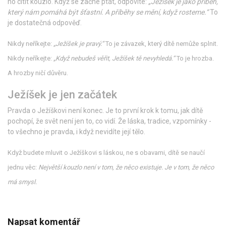
ho cítit kouzlo. Když se začne ptát, odpovíte:
„Ježíšek je jako příběh,
který nám pomáhá být šťastní. A příběhy se mění, když rosteme.“
To
je dostatečná odpověď.
Nikdy neříkejte:
„Ježíšek je pravý.“
To je závazek, který dítě nemůže splnit.
Nikdy neříkejte:
„Když nebudeš věřit, Ježíšek tě nevyhledá.“
To je hrozba.
A hrozby ničí důvěru.
Ježíšek je jen začátek
Pravda o Ježíškovi není konec. Je to první krok k tomu, jak dítě
pochopí, že svět není jen to, co vidí. Že láska, tradice, vzpomínky -
to všechno je pravda, i když nevidíte její tělo.
Když budete mluvit o Ježíškovi s láskou, ne s obavami, dítě se naučí
jednu věc:
Největší kouzlo není v tom, že něco existuje. Je v tom, že něco
má smysl.
Napsat komentář