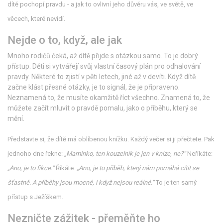
dítě pochopí pravdu - a jak to ovlivní jeho důvěru vás, ve světě, ve
věcech, které nevidí.
Nejde o to, když, ale jak
Mnoho rodičů čeká, až dítě přijde s otázkou samo. To je dobrý
přístup. Děti si vytvářejí svůj vlastní časový plán pro odhalování
pravdy. Některé to zjistí v pěti letech, jiné až v devíti. Když dítě
začne klást přesné otázky, je to signál, že je připraveno.
Neznamená to, že musíte okamžitě říct všechno. Znamená to, že
můžete začít mluvit o pravdě pomalu, jako o příběhu, který se
mění.
Představte si, že dítě má oblíbenou knížku. Každý večer si ji přečtete. Pak
jednoho dne řekne:
„Maminko, ten kouzelník je jen v knize, ne?“
Neříkáte:
„Ano, je to fikce.“
Říkáte:
„Ano, je to příběh, který nám pomáhá cítit se
šťastně. A příběhy jsou mocné, i když nejsou reálné.“
To je ten samý
přístup s Ježíškem.
Nezničte zážitek - přeměňte ho