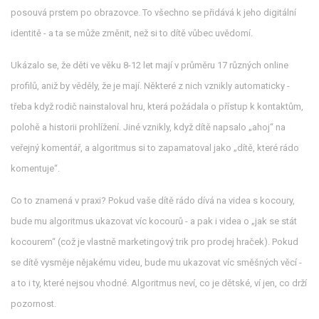
posouvá prstem po obrazovce. To všechno se přidává k jeho digitální
identitě - a ta se může změnit, než si to dítě vůbec uvědomí.
Ukázalo se, že děti ve věku 8-12 let mají v průměru 17 různých online
profilů, aniž by věděly, že je mají. Některé z nich vznikly automaticky -
třeba když rodič nainstaloval hru, která požádala o přístup k kontaktům,
polohě a historii prohlížení. Jiné vznikly, když dítě napsalo „ahoj“ na
veřejný komentář, a algoritmus si to zapamatoval jako „dítě, které rádo
komentuje“.
Co to znamená v praxi? Pokud vaše dítě rádo dívá na videa s kocoury,
bude mu algoritmus ukazovat víc kocourů - a pak i videa o „jak se stát
kocourem“ (což je vlastně marketingový trik pro prodej hraček). Pokud
se dítě vysměje nějakému videu, bude mu ukazovat víc směšných věcí -
a to i ty, které nejsou vhodné. Algoritmus neví, co je dětské, ví jen, co drží
pozornost.