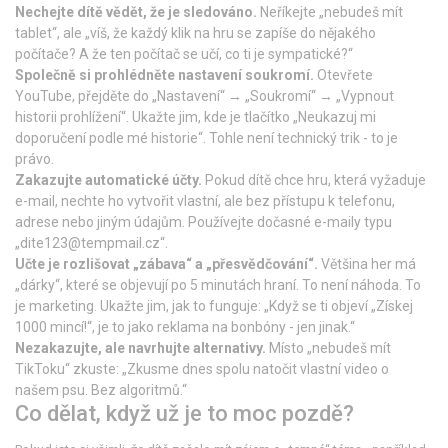
Nechejte dítě vědět, že je sledováno.
Neříkejte „nebudeš mít
tablet“, ale „víš, že každý klik na hru se zapíše do nějakého
počítače? A že ten počítač se učí, co ti je sympatické?“
Společně si prohlédněte nastavení soukromí.
Otevřete
YouTube, přejděte do „Nastavení“ → „Soukromí“ → „Vypnout
historii prohlížení“. Ukažte jim, kde je tlačítko „Neukazuj mi
doporučení podle mé historie“. Tohle není technický trik - to je
právo.
Zakazujte automatické účty.
Pokud dítě chce hru, která vyžaduje
e-mail, nechte ho vytvořit vlastní, ale bez přístupu k telefonu,
adrese nebo jiným údajům. Používejte dočasné e-maily typu
„
dite123@tempmail.cz
“.
Učte je rozlišovat „zábava“ a „přesvědčování“.
Většina her má
„dárky“, které se objevují po 5 minutách hraní. To není náhoda. To
je marketing. Ukažte jim, jak to funguje: „Když se ti objeví „Získej
1000 mincí!“, je to jako reklama na bonbóny - jen jinak.“
Nezakazujte, ale navrhujte alternativy.
Místo „nebudeš mít
TikToku“ zkuste: „Zkusme dnes spolu natočit vlastní video o
našem psu. Bez algoritmů.“
Co dělat, když už je to moc pozdě?