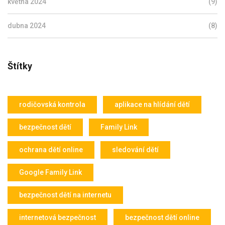
května 2024
(9)
dubna 2024
(8)
Štítky
rodičovská kontrola
aplikace na hlídání dětí
bezpečnost dětí
Family Link
ochrana dětí online
sledování dětí
Google Family Link
bezpečnost dětí na internetu
internetová bezpečnost
bezpečnost dětí online