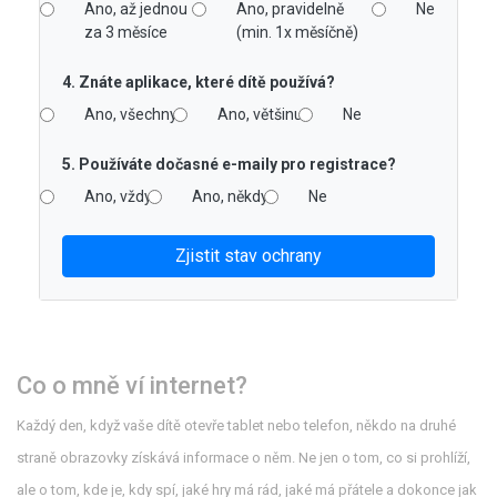
Ano, až jednou
Ano, pravidelně
Ne
za 3 měsíce
(min. 1x měsíčně)
4. Znáte aplikace, které dítě používá?
Ano, všechny
Ano, většinu
Ne
5. Používáte dočasné e-maily pro registrace?
Ano, vždy
Ano, někdy
Ne
Zjistit stav ochrany
Co o mně ví internet?
Každý den, když vaše dítě otevře tablet nebo telefon, někdo na druhé
straně obrazovky získává informace o něm. Ne jen o tom, co si prohlíží,
ale o tom, kde je, kdy spí, jaké hry má rád, jaké má přátele a dokonce jak