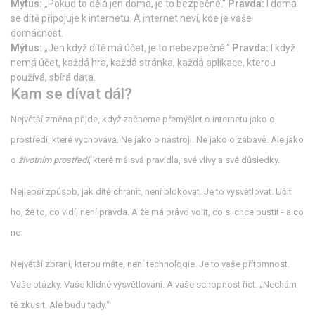
Mýtus:
„Pokud to dělá jen doma, je to bezpečné.“
Pravda:
I doma
se dítě připojuje k internetu. A internet neví, kde je vaše
domácnost.
Mýtus:
„Jen když dítě má účet, je to nebezpečné.“
Pravda:
I když
nemá účet, každá hra, každá stránka, každá aplikace, kterou
používá, sbírá data.
Kam se dívat dál?
Největší změna přijde, když začneme přemýšlet o internetu jako o
prostředí, které vychovává. Ne jako o nástroji. Ne jako o zábavě. Ale jako
o
životním prostředí
, které má svá pravidla, své vlivy a své důsledky.
Nejlepší způsob, jak dítě chránit, není blokovat. Je to vysvětlovat. Učit
ho, že to, co vidí, není pravda. A že má právo volit, co si chce pustit - a co
ne.
Největší zbraní, kterou máte, není technologie. Je to vaše přítomnost.
Vaše otázky. Vaše klidné vysvětlování. A vaše schopnost říct: „Nechám
tě zkusit. Ale budu tady.“