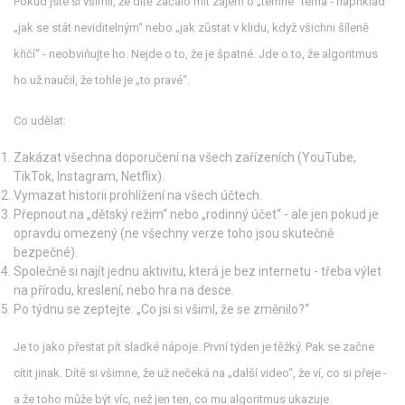
Pokud jste si všimli, že dítě začalo mít zájem o „temné“ téma - například
„jak se stát neviditelným“ nebo „jak zůstat v klidu, když všichni šíleně
křičí“ - neobviňujte ho. Nejde o to, že je špatné. Jde o to, že algoritmus
ho už naučil, že tohle je „to pravé“.
Co udělat:
Zakázat všechna doporučení na všech zařízeních (YouTube,
TikTok, Instagram, Netflix).
Vymazat historii prohlížení na všech účtech.
Přepnout na „dětský režim“ nebo „rodinný účet“ - ale jen pokud je
opravdu omezený (ne všechny verze toho jsou skutečně
bezpečné).
Společně si najít jednu aktivitu, která je bez internetu - třeba výlet
na přírodu, kreslení, nebo hra na desce.
Po týdnu se zeptejte: „Co jsi si všiml, že se změnilo?“
Je to jako přestat pít sladké nápoje. První týden je těžký. Pak se začne
cítit jinak. Dítě si všimne, že už nečeká na „další video“, že ví, co si přeje -
a že toho může být víc, než jen ten, co mu algoritmus ukazuje.