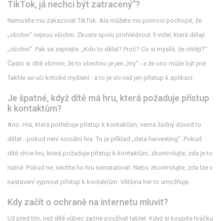
TikTok, já nechci být zatracený“?
Nemusíte mu zakazovat TikTok. Ale můžete mu pomoci pochopit, že
„všichni“ nejsou všichni. Zkuste spolu prohlédnout 5 videí, která dělají
„všichni“. Pak se zeptejte: „Kdo to dělal? Proč? Co si myslíš, že chtějí?“
Často si dítě všimne, že to všechno je jen „hry“ - a že ono může být jiné.
Takhle se učí kritické myšlení - a to je víc než jen přístup k aplikaci.
Je špatné, když dítě má hru, která požaduje přístup
k kontaktům?
Ano. Hra, která potřebuje přístup k kontaktům, nemá žádný důvod to
dělat - pokud není sociální hra. To je příklad „data harvesting“. Pokud
dítě chce hru, která požaduje přístup k kontaktům, zkontrolujte, zda je to
nutné. Pokud ne, nechte ho hru neinstalovat. Nebo zkontrolujte, zda lze v
nastavení vypnout přístup k kontaktům. Většina her to umožňuje.
Kdy začít o ochraně na internetu mluvit?
Už před tím, než dítě vůbec začne používat tablet. Když si koupíte hračku