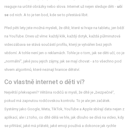
reaguje na určité obrázky nebo slova. Internet už nejen sleduje děti -
učí
se
od nich. A to je ten bod, kde se to přestává líbit.
Před pěti lety jste možná mysleli, že dítě, které si hraje na tabletu, jen běží
na YouTube. Dnes už víme: každý klik, každý dotyk, každá půlminutová
videozábava se stává součástí profilu, který je vytvářen bez jejich
vědomí. A tohle není jen o reklamách. Tohle je o tom, jak se děti učí, co je
„normální“, jaké jsou jejich zájmy, jak se mají chovat - a to všechno pod
vlivem algoritmů, které neznají hranice dětství.
Co vlastně internet o děti ví?
Největší překvapení? Většina rodičů si myslí, že dítě je „bezpečné“,
pokud má zapnutou rodičovskou kontrolu. To je ale jen začátek.
Systémy jako Google, Meta, TikTok, YouTube a Apple sbírají data nejen z
aplikací, ale i z toho, co dítě dělá ve hře, jak dlouho se dívá na video, kdy
se přihlásí, jaké má přátelé, jaké emoji používá a dokonce jak rychle