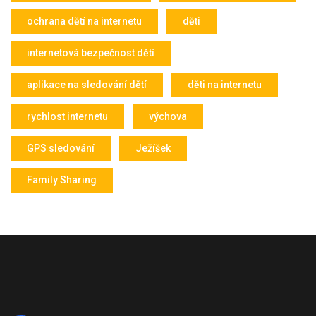
ochrana dětí na internetu
děti
internetová bezpečnost dětí
aplikace na sledování dětí
děti na internetu
rychlost internetu
výchova
GPS sledování
Ježíšek
Family Sharing