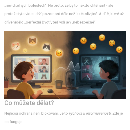
„neviditelných bolestech“. Ne proto, že by to někdo chtěl šířit - ale
protože tyto videa drží pozornost déle než jakékoliv jiné. A dítě, které už
dříve vidělo „perfektní život“, teď vidí jen „nebezpečné“.
Co můžete dělat?
Nejlepší ochrana není blokování. Je to
výchova k informovanosti
. Zde je,
co funguje: