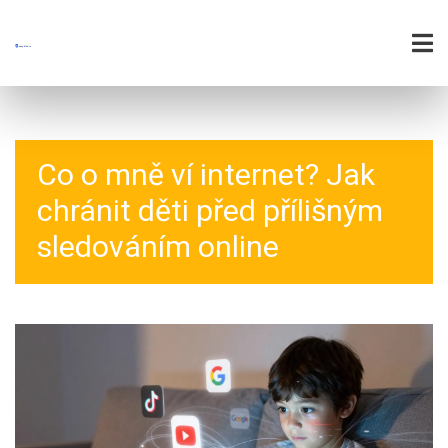
Co o mně ví internet? Jak
chránit děti před přílišným
sledováním online