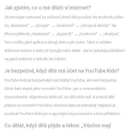
Jak zjistím, co o mé dítěti ví internet?
Zkontrolujte nastavení na zařízení, které dítě používá. Na Androidu jděte
do „Nastavení“ → „Google“ → „Soukromí“ → „Vývojové aktivity“. Na
iPhone jděte do „Nastavení“ → „Apple ID“ → „Soukromí“ → „Analýza“.
Tam uvidíte, jaké aplikace sbírají data a jak často. Také si můžete
stáhnout soubor s daty od Google nebo Meta - ale to vyžaduje přihlášení
na jejich webech a několik dní čekání.
Je bezpečné, když dítě má účet na YouTube Kids?
YouTube Kids je bezpečnější než běžný YouTube, ale není bezpečný.
Sbírá data stejně jako normální YouTube - jen s omezenějšími
doporučeními. Algoritmus stále učí, co dítě rádo vidí. A pokud dítě
přepne na normální YouTube, všechna data se přenášejí. Nejlepší je
používat YouTube Kids jen s vypnutými doporučeními a bez přihlášení.
Co dělat, když dítě přijde a řekne: „Všichni mají