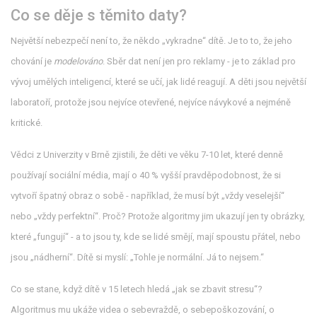
Co se děje s těmito daty?
Největší nebezpečí není to, že někdo „vykradne“ dítě. Je to to, že jeho
chování je
modelováno
. Sběr dat není jen pro reklamy - je to základ pro
vývoj umělých inteligencí, které se učí, jak lidé reagují. A děti jsou největší
laboratoří, protože jsou nejvíce otevřené, nejvíce návykové a nejméně
kritické.
Vědci z Univerzity v Brně zjistili, že děti ve věku 7-10 let, které denně
používají sociální média, mají o 40 % vyšší pravděpodobnost, že si
vytvoří špatný obraz o sobě - například, že musí být „vždy veselejší“
nebo „vždy perfektní“. Proč? Protože algoritmy jim ukazují jen ty obrázky,
které „fungují“ - a to jsou ty, kde se lidé smějí, mají spoustu přátel, nebo
jsou „nádherní“. Dítě si myslí: „Tohle je normální. Já to nejsem.“
Co se stane, když dítě v 15 letech hledá „jak se zbavit stresu“?
Algoritmus mu ukáže videa o sebevraždě, o sebepoškozování, o