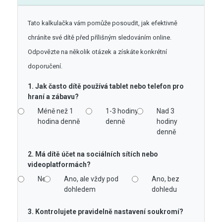
Tato kalkulačka vám pomůže posoudit, jak efektivně
chráníte své dítě před přílišným sledováním online.
Odpovězte na několik otázek a získáte konkrétní
doporučení.
1. Jak často dítě používá tablet nebo telefon pro
hraní a zábavu?
Méně než 1
1-3 hodiny
Nad 3
hodina denně
denně
hodiny
denně
2. Má dítě účet na sociálních sítích nebo
videoplatformách?
Ne
Ano, ale vždy pod
Ano, bez
dohledem
dohledu
3. Kontrolujete pravidelně nastavení soukromí?