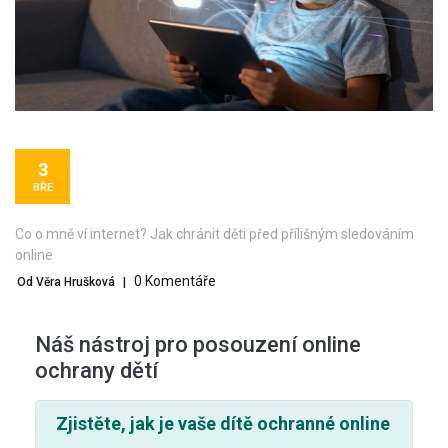
3
BŘE
Co o mně ví internet? Jak chránit děti před přílišným sledováním
online
0 Komentáře
Od Věra Hrušková
|
Náš nástroj pro posouzení online
ochrany dětí
Zjistěte, jak je vaše dítě ochranné online