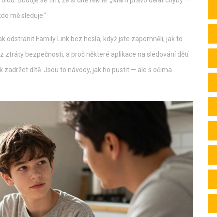
rolou. Buduje se tím, že si dítě řekne: „Mám právo dělat chyby —
kdo mě sleduje.“
ak odstranit Family Link bez hesla, když jste zapomněli, jak to
z ztráty bezpečnosti, a proč některé aplikace na sledování dětí
k zadržet dítě. Jsou to návody, jak ho pustit — ale s očima