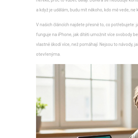
neřekli, proč to vůbec dělají. Důvěra se nebuduje kont
a když je udělám, budu mít někoho, kdo mě vede, ne 
V našich článcích najdete přesně to, co potřebujete: j
funguje na iPhone, jak dítěti umožnit více svobody be
vlastně škodí více, než pomáhají. Nejsou to návody, ja
otevřenýma.