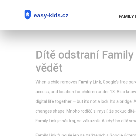
FAMILY 
Dítě odstraní Family
vědět
When a child removes
Family Link
,
Google’s free par
access, and location for children under 13
. Also kno
digital life together — but it’s not a lock. It’s a bridge
changes shape.
Mnoho rodičů si myslí, že pokud dítě o
Family Link je nástroj, ne zákazník. A když ho dítě sma
Family Link funguje jen na zařízeních s Google účtem