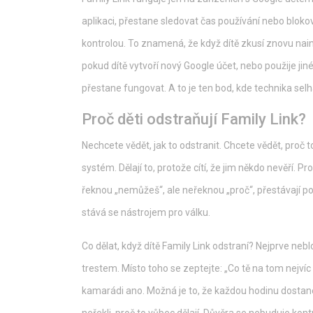
aplikaci, přestane sledovat čas používání nebo bloko
kontrolou. To znamená, že když dítě zkusí znovu nains
pokud dítě vytvoří nový Google účet, nebo použije jin
přestane fungovat. A to je ten bod, kde technika sel
Proč děti odstraňují Family Link?
Nechcete vědět, jak to odstranit. Chcete vědět, proč to
systém. Dělají to, protože cítí, že jim někdo nevěří. P
řeknou „nemůžeš“, ale neřeknou „proč“, přestávají p
stává se nástrojem pro válku.
Co dělat, když dítě Family Link odstraní? Nejprve neb
trestem. Místo toho se zeptejte: „Co tě na tom nejví
kamarádi ano. Možná je to, že každou hodinu dostane