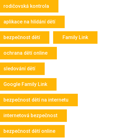
rodičovská kontrola
aplikace na hlídání dětí
bezpečnost dětí
Family Link
ochrana dětí online
sledování dětí
Google Family Link
bezpečnost dětí na internetu
internetová bezpečnost
bezpečnost dětí online