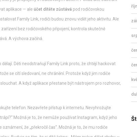
ří
vat aplikace — ale
účet dítěte zůstává
pod rodičovskou
talovat Family Link, rodiči budou znovu vidět jeho aktivitu. Ale
zá
é zařízení bez rodičovského připojení, kontrola skutečně
sr
hává. A výchova začíná.
če
 dělají. Děti neodstraňují Family Link proto, že chtějí hackovat
če
rotože se cítí sledovaní, ne chránění. Protože když jim rodiče
kv
oslouchat. A když aplikace přestane být nástrojem pro rozhovor,
du
lokujte telefon. Nezavřete přístup k internetu. Nevyhrožujte
c trápí?“ Možná je to, že nemůže používat Instagram, když jeho
Št
 oznámení, že „překročil čas“. Možná je to, že mu rodiče