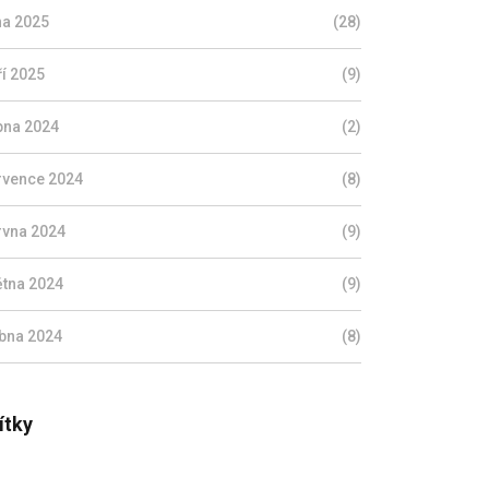
jna 2025
(28)
ří 2025
(9)
pna 2024
(2)
rvence 2024
(8)
rvna 2024
(9)
ětna 2024
(9)
bna 2024
(8)
ítky