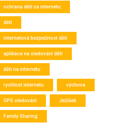
ochrana dětí na internetu
děti
internetová bezpečnost dětí
aplikace na sledování dětí
děti na internetu
rychlost internetu
výchova
GPS sledování
Ježíšek
Family Sharing