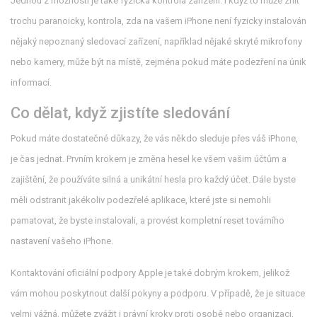
Jednou z možností je také fyzická kontrola zařízení. I když to může znít
trochu paranoicky, kontrola, zda na vašem iPhone není fyzicky instalován
nějaký nepoznaný sledovací zařízení, například nějaké skryté mikrofony
nebo kamery, může být na místě, zejména pokud máte podezření na únik
informací.
Co dělat, když zjistíte sledování
Pokud máte dostatečné důkazy, že vás někdo sleduje přes váš iPhone,
je čas jednat. Prvním krokem je změna hesel ke všem vašim účtům a
zajištění, že používáte silná a unikátní hesla pro každý účet. Dále byste
měli odstranit jakékoliv podezřelé aplikace, které jste si nemohli
pamatovat, že byste instalovali, a provést kompletní reset továrního
nastavení vašeho iPhone.
Kontaktování oficiální podpory Apple je také dobrým krokem, jelikož
vám mohou poskytnout další pokyny a podporu. V případě, že je situace
velmi vážná, můžete zvážit i právní kroky proti osobě nebo organizaci,