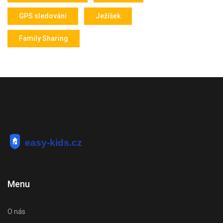
GPS sledování
Ježíšek
Family Sharing
Menu
O nás