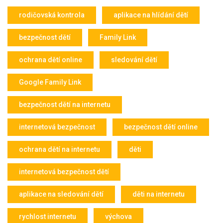
rodičovská kontrola
aplikace na hlídání dětí
bezpečnost dětí
Family Link
ochrana dětí online
sledování dětí
Google Family Link
bezpečnost dětí na internetu
internetová bezpečnost
bezpečnost dětí online
ochrana dětí na internetu
děti
internetová bezpečnost dětí
aplikace na sledování dětí
děti na internetu
rychlost internetu
výchova