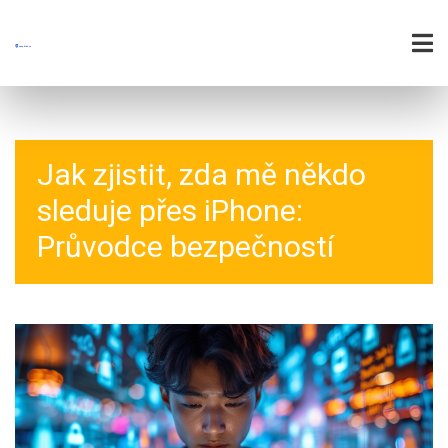
Jak zjistit, zda mě někdo
sleduje přes iPhone:
Průvodce bezpečností