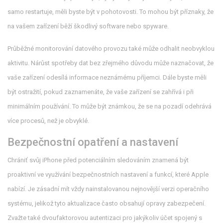
samo restartuje, měli byste být v pohotovosti. To mohou být příznaky, že
na vašem zařízení běží škodlivý software nebo spyware.
Průběžné monitorování datového provozu také může odhalit neobvyklou
aktivitu. Nárůst spotřeby dat bez zřejmého důvodu může naznačovat, že
vaše zařízení odesílá informace neznámému příjemci. Dále byste měli
být ostražití, pokud zaznamenáte, že vaše zařízení se zahřívá i při
minimálním používání. To může být známkou, že se na pozadí odehrává
více procesů, než je obvyklé.
Bezpečnostní opatření a nastavení
Chrániť svůj iPhone před potenciálním sledováním znamená být
proaktivní ve využívání bezpečnostních nastavení a funkcí, které Apple
nabízí. Je zásadní mít vždy nainstalovanou nejnovější verzi operačního
systému, jelikož tyto aktualizace často obsahují opravy zabezpečení.
Zvažte také dvoufaktorovou autentizaci pro jakýkoliv účet spojený s