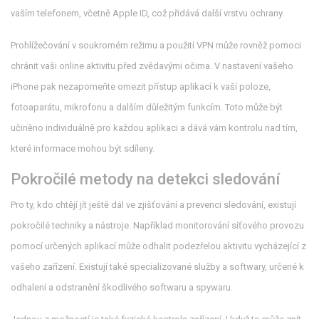
vaším telefonem, včetně Apple ID, což přidává další vrstvu ochrany.
Prohlížečování v soukromém režimu a použití VPN může rovněž pomoci
chránit vaši online aktivitu před zvědavými očima. V nastavení vašeho
iPhone pak nezapomeňte omezit přístup aplikací k vaší poloze,
fotoaparátu, mikrofonu a dalším důležitým funkcím. Toto může být
učiněno individuálně pro každou aplikaci a dává vám kontrolu nad tím,
které informace mohou být sdíleny.
Pokročilé metody na detekci sledování
Pro ty, kdo chtějí jít ještě dál ve zjišťování a prevenci sledování, existují
pokročilé techniky a nástroje. Například monitorování síťového provozu
pomocí určených aplikací může odhalit podezřelou aktivitu vycházející z
vašeho zařízení. Existují také specializované služby a softwary, určené k
odhalení a odstranění škodlivého softwaru a spywaru.