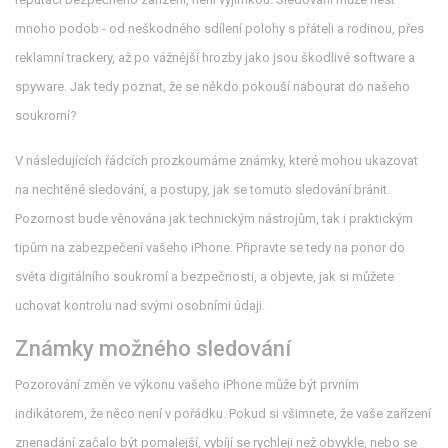
mnoho podob - od neškodného sdílení polohy s přáteli a rodinou, přes
reklamní trackery, až po vážnější hrozby jako jsou škodlivé software a
spyware. Jak tedy poznat, že se někdo pokouší nabourat do našeho
soukromí?
V následujících řádcích prozkoumáme známky, které mohou ukazovat
na nechtěné sledování, a postupy, jak se tomuto sledování bránit.
Pozornost bude věnována jak technickým nástrojům, tak i praktickým
tipům na zabezpečení vašeho iPhone. Připravte se tedy na ponor do
světa digitálního soukromí a bezpečnosti, a objevte, jak si můžete
uchovat kontrolu nad svými osobními údaji.
Známky možného sledování
Pozorování změn ve výkonu vašeho iPhone může být prvním
indikátorem, že něco není v pořádku. Pokud si všimnete, že vaše zařízení
znenadání začalo být pomalejší, vybíjí se rychleji než obvykle, nebo se