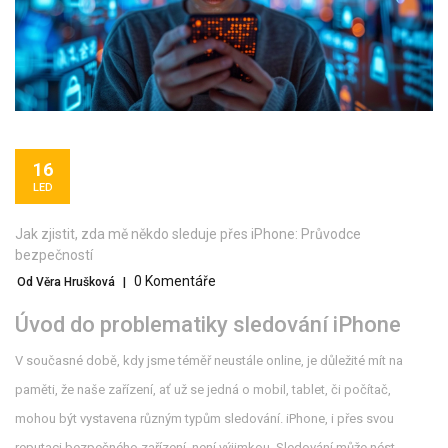
16
LED
Jak zjistit, zda mě někdo sleduje přes iPhone: Průvodce
bezpečností
0 Komentáře
Od Věra Hrušková
|
Úvod do problematiky sledování iPhone
V současné době, kdy jsme téměř neustále online, je důležité mít na
paměti, že naše zařízení, ať už se jedná o mobil, tablet, či počítač,
mohou být vystavena různým typům sledování. iPhone, i přes svou
reputaci bezpečného zařízení, není výjimkou. Sledování může nést