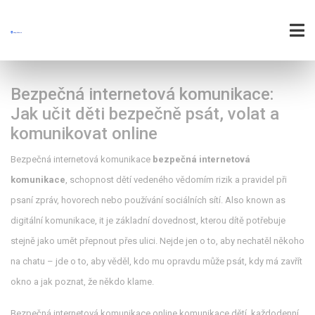
Bezpečná internetová komunikace:
Jak učit děti bezpečně psát, volat a
komunikovat online
Bezpečná internetová komunikace
bezpečná internetová
komunikace
,
schopnost dětí vedeného vědomím rizik a pravidel při
psaní zpráv, hovorech nebo používání sociálních sítí
. Also known as
digitální komunikace
, it je základní dovednost, kterou dítě potřebuje
stejně jako umět přepnout přes ulici.
Nejde jen o to, aby nechatěl někoho
na chatu – jde o to, aby věděl, kdo mu opravdu může psát, kdy má zavřít
okno a jak poznat, že někdo klame.
Bezpečná internetová komunikace
online komunikace dětí
,
každodenní