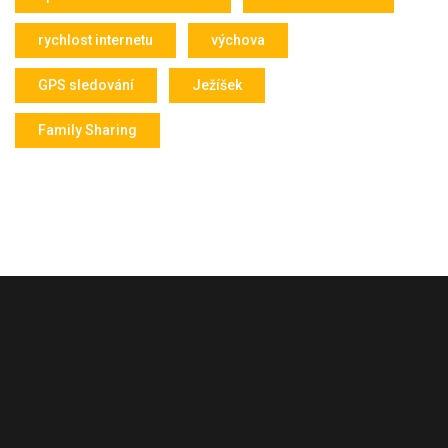
rychlost internetu
výchova
GPS sledování
Ježíšek
Family Sharing