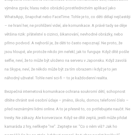
výměna zpráv, hlasu nebo obrázků prostřednictvím aplikací jako
WhatsApp, Snapchat nebo FaceTime
.
Tohle je to, co děti dělají nejčastěji
– ne hraní her, ne prohlížení videí, ale komunikace. A právě tady se děje
většina rizik: přátelství s cizinci, šikanování, nevhodné obrázky, nebo
přímo podvod. A nejhorší je, že děti to často nepoznají. Ne proto, že
jsou hloupé, ale protože nikdo jim neřekl, jak to funguje. Když dítě pošle
selfie, neví, že to může být uloženo na serveru v Japonsku. Když zavolá
na Skype, neví, že někdo může být za tím obrazem i když je to jen
náhodný uživatel. Tohle není sci-fi – to je každodenní realita.
Bezpečná internetová komunikace
ochrana soukromí dětí
,
schopnost
dítěte chránit své osobní údaje – jméno, školu, domov, telefonní číslo –
před neznámými lidmi online
.
A to je přesně to, co potřebujete naučit. Ne
tresty. Ne zákazy. Ale konverzace. Když se dítě zeptá, jestli může přidat
kamaráda z hry, neříkejte "ne". Zeptejte se: "Co o něm víš? Jak ho