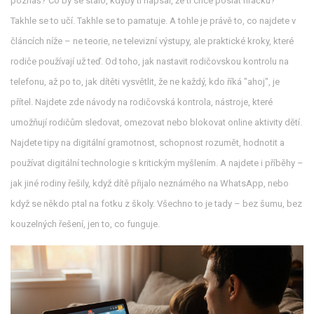
poznáš? Co by se stalo, kdyby ti napsal, že ti chce poslat hračku?"
Takhle se to učí. Takhle se to pamatuje. A tohle je právě to, co najdete v
článcích níže – ne teorie, ne televizní výstupy, ale praktické kroky, které
rodiče používají už teď. Od toho, jak nastavit rodičovskou kontrolu na
telefonu, až po to, jak dítěti vysvětlit, že ne každý, kdo říká "ahoj", je
přítel. Najdete zde návody na
rodičovská kontrola
,
nástroje, které
umožňují rodičům sledovat, omezovat nebo blokovat online aktivity dětí
.
Najdete tipy na
digitální gramotnost
,
schopnost rozumět, hodnotit a
používat digitální technologie s kritickým myšlením
.
A najdete i příběhy –
jak jiné rodiny řešily, když dítě přijalo neznámého na WhatsApp, nebo
když se někdo ptal na fotku z školy. Všechno to je tady – bez šumu, bez
kouzelných řešení, jen to, co funguje.