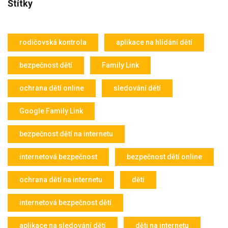
Štítky
rodičovská kontrola
aplikace na hlídání dětí
bezpečnost dětí
Family Link
ochrana dětí online
sledování dětí
Google Family Link
bezpečnost dětí na internetu
internetová bezpečnost
bezpečnost dětí online
ochrana dětí na internetu
děti
internetová bezpečnost dětí
aplikace na sledování dětí
děti na internetu