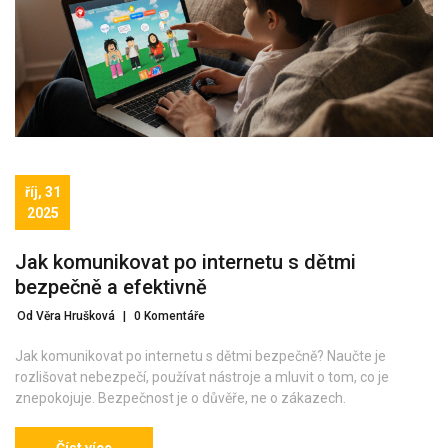
říj, 31
2025
Jak komunikovat po internetu s dětmi
bezpečně a efektivně
Od Věra Hrušková
|
0 Komentáře
Jak komunikovat po internetu s dětmi bezpečně? Naučte je
rozlišovat nebezpečí, používat nástroje a mluvit o tom, co je
znepokojuje. Bezpečnost je o důvěře, ne o zákazech.