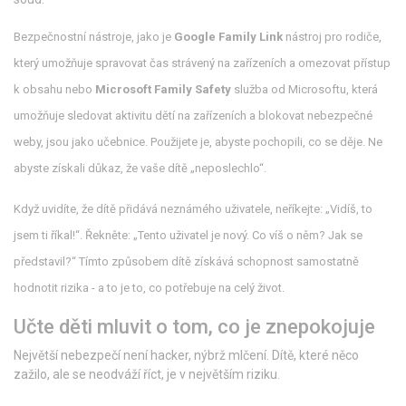
Bezpečnostní nástroje, jako je
Google Family Link
nástroj pro rodiče,
který umožňuje spravovat čas strávený na zařízeních a omezovat přístup
k obsahu
nebo
Microsoft Family Safety
služba od Microsoftu, která
umožňuje sledovat aktivitu dětí na zařízeních a blokovat nebezpečné
weby
, jsou jako učebnice. Použijete je, abyste pochopili, co se děje. Ne
abyste získali důkaz, že vaše dítě „neposlechlo“.
Když uvidíte, že dítě přidává neznámého uživatele, neříkejte: „Vidíš, to
jsem ti říkal!“. Řekněte: „Tento uživatel je nový. Co víš o něm? Jak se
představil?“ Tímto způsobem dítě získává schopnost samostatně
hodnotit rizika - a to je to, co potřebuje na celý život.
Učte děti mluvit o tom, co je znepokojuje
Největší nebezpečí není hacker, nýbrž mlčení. Dítě, které něco
zažilo, ale se neodváží říct, je v největším riziku.