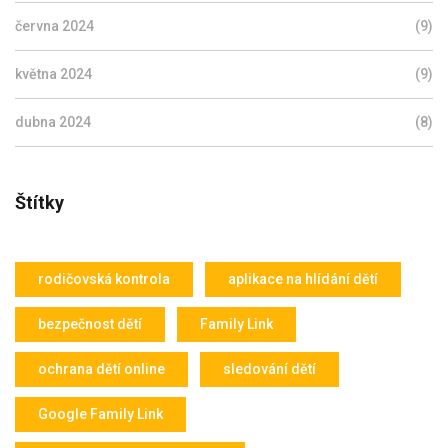
června 2024
(9)
května 2024
(9)
dubna 2024
(8)
Štítky
rodičovská kontrola
aplikace na hlídání dětí
bezpečnost dětí
Family Link
ochrana dětí online
sledování dětí
Google Family Link