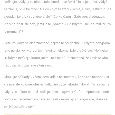
Neříkejte: „Kdyby se něco stalo, hned mi to řekni.“ To je jako říct: „Když
se zraníš, přijď ke mně.“ Ale co když se zraní v škole, a neví, jestli to bude
vypadat, jako by se „něco stalo“? Co když mu někdo poslal obrázek,
který ho děsí, ale neví, jestli je to „špatné“? Co když mu někdo řekl, že „to
je normální“?
Učte je: „Když se cítíš zmateně, nejistě nebo špatně - i když to nevypadá
jako nějaký velký problém - řekni to někomu, kdo ti důvěřuje.“ Neříkejte:
„Nikdy to neříkej nikomu jinému než mně.“ To znamená, že když se vám
neodváží říct, zůstane s tím sám.
Ukazujte příklady: „Včera jsem viděla na internetu, že někdo napsal: ‚Jsi
krásná, ale když neodešleš fotku, nikdy tě nebudu milovat.‘ To je špatné.
Kdyby to někdo napsal tobě, jak bys reagovala?“ Tímto způsobem dítě
poznává, že nebezpečí není jen násilí - může být i manipulace, která se
skrývá za „přátelství“.