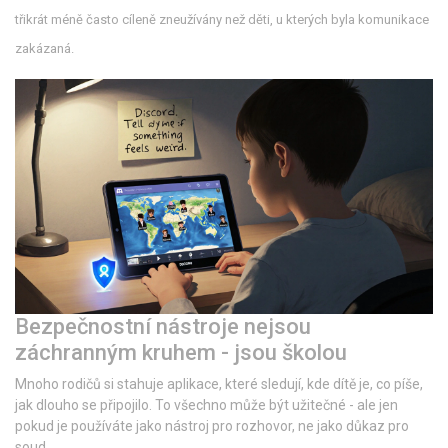
třikrát méně často cíleně zneužívány než děti, u kterých byla komunikace
zakázaná.
Bezpečnostní nástroje nejsou
záchranným kruhem - jsou školou
Mnoho rodičů si stahuje aplikace, které sledují, kde dítě je, co píše,
jak dlouho se připojilo. To všechno může být užitečné - ale jen
pokud je používáte jako nástroj pro rozhovor, ne jako důkaz pro
soud.