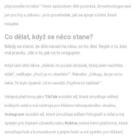
připomněla mi tebe.“ Tímto způsobem dítě poznává, že technologie není
jen pro hry a zábavu - je to prostředek, jak se spojit s lidmi, které
milujete.
Co dělat, když se něco stane?
Někdy se stane, že dítě narazí na něco, co ho děsí. Nejde o to, kdo
má pravdu. Jde o to, jak na to reagujete.
Když vám dítě řekne: „Někdo mi poslal obrázek, který jsem nechtěla
vidět“, neříkejte: „Proč jsi to otevřela?“. Řekněte: „Děkuju, že jsi mi to
řekla. To bylo špatné. Už to nevidíš. Pojďme to nahlásit.“
Veřejné platformy jako
TikTok
sociální síť, která umožňuje sdílení
krátkých videí a má nástroje pro hlášení nebezpečného obsahu
,
Instagram
sociální síť, která umožňuje sdílení fotografií a videí a má
systém pro hlášení uživatelů
nebo
Roblox
online herní platforma, která
umožňuje hrát a komunikovat s jinými hráči a má systém pro hlášení