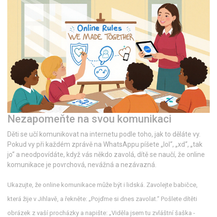
Nezapomeňte na svou komunikaci
Děti se učí komunikovat na internetu podle toho, jak to děláte vy.
Pokud vy při každém zprávě na WhatsAppu píšete „lol“, „xd“, „tak
jo“ a neodpovídáte, když vás někdo zavolá, dítě se naučí, že online
komunikace je povrchová, nevážná a nezávazná.
Ukazujte, že online komunikace může být i lidská. Zavolejte babičce,
která žije v Jihlavě, a řekněte: „Pojďme si dnes zavolat.“ Pošlete dítěti
obrázek z vaší procházky a napište: „Viděla jsem tu zvláštní šaška -