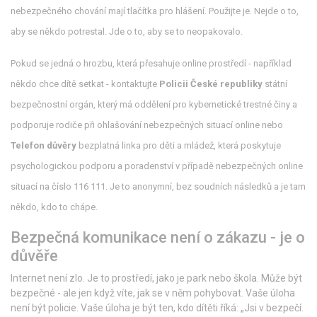
nebezpečného chování
mají tlačítka pro hlášení. Použijte je. Nejde o to,
aby se někdo potrestal. Jde o to, aby se to neopakovalo.
Pokud se jedná o hrozbu, která přesahuje online prostředí - například
někdo chce dítě setkat - kontaktujte
Policii České republiky
státní
bezpečnostní orgán, který má oddělení pro kybernetické trestné činy a
podporuje rodiče při ohlašování nebezpečných situací online
nebo
Telefon důvěry
bezplatná linka pro děti a mládež, která poskytuje
psychologickou podporu a poradenství v případě nebezpečných online
situací
na číslo 116 111. Je to anonymní, bez soudních následků a je tam
někdo, kdo to chápe.
Bezpečná komunikace není o zákazu - je o
důvěře
Internet není zlo. Je to prostředí, jako je park nebo škola. Může být
bezpečné - ale jen když víte, jak se v něm pohybovat. Vaše úloha
není být policie. Vaše úloha je být ten, kdo dítěti říká: „Jsi v bezpečí.