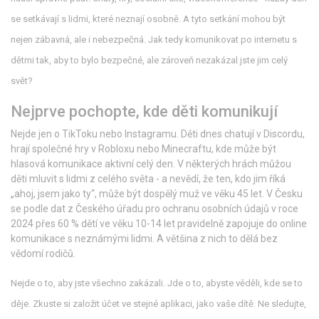
se setkávají s lidmi, které neznají osobně. A tyto setkání mohou být
nejen zábavná, ale i nebezpečná. Jak tedy komunikovat po internetu s
dětmi tak, aby to bylo bezpečné, ale zároveň nezakázal jste jim celý
svět?
Nejprve pochopte, kde děti komunikují
Nejde jen o TikToku nebo Instagramu. Děti dnes chatují v Discordu,
hrají společné hry v Robloxu nebo Minecraftu, kde může být
hlasová komunikace aktivní celý den. V některých hrách můžou
děti mluvit s lidmi z celého světa - a nevědí, že ten, kdo jim říká
„ahoj, jsem jako ty“, může být dospělý muž ve věku 45 let. V Česku
se podle dat z Českého úřadu pro ochranu osobních údajů v roce
2024 přes 60 % dětí ve věku 10-14 let pravidelně zapojuje do online
komunikace s neznámými lidmi. A většina z nich to dělá bez
vědomí rodičů.
Nejde o to, aby jste všechno zakázali. Jde o to, abyste věděli, kde se to
děje. Zkuste si založit účet ve stejné aplikaci, jako vaše dítě. Ne sledujte,