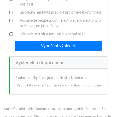
vás děsí
Společně nastavte pravidla pro online komunikaci
Používejte bezpečnostní nástroje jako nástroj pro
rozhovor, ne jako důkaz
Učte děti mluvit o tom, co je znepokojuje
Vypočítat výsledek
Výsledek a doporučení
Zvolte položky, které jste používali, a klikněte na
"Vypočítat výsledek" pro získání konkrétních doporučení.
Stále více dětí začíná komunikovat po internetu ještě před tím, než se
naučí správně psát. Chaty, hry, sociální sítě, videokonference - každý den