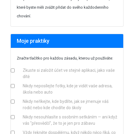
které byste měli zvážit přidat do svého každodenního
chování.
Moje praktiky
Značte tlačítko pro každou zásadu, kterou už používáte:
Zkuste si založit účet ve stejné aplikaci, jako vaše
dítě
Nikdy neposílejte fotky, kde je vidět vaše adresa,
škola nebo auto
Nikdy neříkejte, kde bydlíte, jak se jmenuje váš
rodič nebo kde chodíte do školy
Nikdy nesouhlasíte s osobním setkáním — ani když
vás "přesvědčí", že to je jen pro zábavu
Vždy řekněte dospělému, když někdo něco říká, co