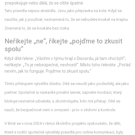
znepokojuje nebo dělá, že se cítíte špatně.
Tato pravidla nejsou strašidla. Jsou jako přepravka na kole. Když se
naučíte, jak ji používat, neznamená to, že se nebudete koukat na krajinu.
Znamená to, že se koukáte bez rizika.
Neříkejte „ne“, říkejte „pojďme to zkusit
spolu“
Když dítě řekne: „Všichni v týmu hrají v Discordu, já tam chci být!“,
neříkejte: „To je nebezpečné, nechceš!“. Místo toho řekněte: „Pořád
nevím, jak to funguje. Pojďme to zkusit spolu.“
Tímto přístupem vytváříte důvěru. Dítě se neucítí jako podezřelý, ale jako
partner. Společně si nastavíte privátní server, zapnete modraci, který
blokuje neznámé uživatele, a zkontrolujete, kdo má přístup. Dítě se
naučí, že bezpečnost není o omezení - je to o vědomí a kontrole.
V Brně se v roce 2024 v rámci školního projektu vyzkoušelo, že děti,
které s rodiči společně vytvářely pravidla pro online komunikaci, byly