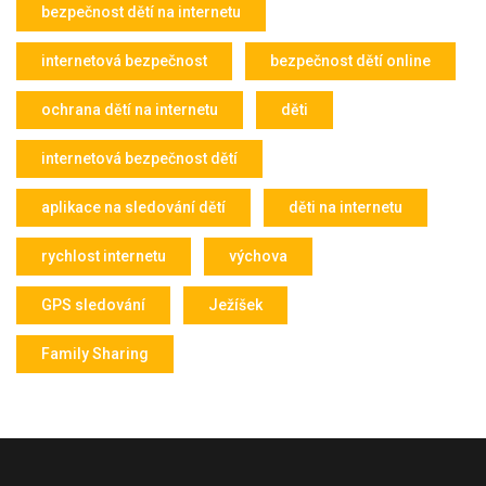
bezpečnost dětí na internetu
internetová bezpečnost
bezpečnost dětí online
ochrana dětí na internetu
děti
internetová bezpečnost dětí
aplikace na sledování dětí
děti na internetu
rychlost internetu
výchova
GPS sledování
Ježíšek
Family Sharing