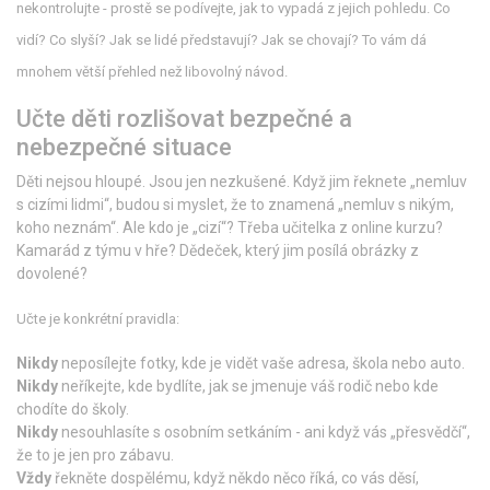
nekontrolujte - prostě se podívejte, jak to vypadá z jejich pohledu. Co
vidí? Co slyší? Jak se lidé představují? Jak se chovají? To vám dá
mnohem větší přehled než libovolný návod.
Učte děti rozlišovat bezpečné a
nebezpečné situace
Děti nejsou hloupé. Jsou jen nezkušené. Když jim řeknete „nemluv
s cizími lidmi“, budou si myslet, že to znamená „nemluv s nikým,
koho neznám“. Ale kdo je „cizí“? Třeba učitelka z online kurzu?
Kamarád z týmu v hře? Dědeček, který jim posílá obrázky z
dovolené?
Učte je konkrétní pravidla:
Nikdy
neposílejte fotky, kde je vidět vaše adresa, škola nebo auto.
Nikdy
neříkejte, kde bydlíte, jak se jmenuje váš rodič nebo kde
chodíte do školy.
Nikdy
nesouhlasíte s osobním setkáním - ani když vás „přesvědčí“,
že to je jen pro zábavu.
Vždy
řekněte dospělému, když někdo něco říká, co vás děsí,