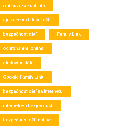
rodičovská kontrola
aplikace na hlídání dětí
bezpečnost dětí
Family Link
ochrana dětí online
sledování dětí
Google Family Link
bezpečnost dětí na internetu
internetová bezpečnost
bezpečnost dětí online