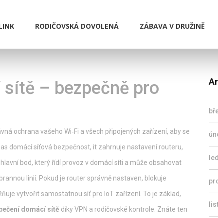
LINK
RODIČOVSKÁ DOVOLENÁ
ZÁBAVA V DRUŽINĚ
Ar
sítě – bezpečně pro
bř
vná ochrana vašeho Wi‑Fi a všech připojených zařízení, aby se
ún
 as
domácí síťová bezpečnost
, it
zahrnuje nastavení routeru,
le
,
hlavní bod, který řídí provoz v domácí síti a může obsahovat
obrannou linií. Pokud je router správně nastaven, blokuje
pr
uje vytvořit samostatnou síť pro IoT zařízení. To je základ,
li
pečení domácí sítě
díky VPN a rodičovské kontrole. Znáte ten