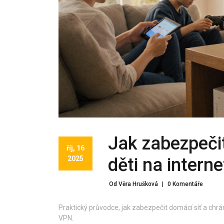
Jak zabezpečit
říj, 16
2025
děti na intern
Od Věra Hrušková
|
0 Komentáře
Praktický průvodce, jak zabezpečit domácí síť a chrán
VPN.