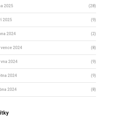
jna 2025
(28)
ří 2025
(9)
pna 2024
(2)
rvence 2024
(8)
rvna 2024
(9)
ětna 2024
(9)
bna 2024
(8)
ítky