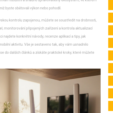
 vytváří robustní a snadno spravovatelný ekosystém, ve kterém
aniž byste obětovali výkon nebo pohodlí.
vskou kontrolu zapojenou, můžete se soustředit na drobnosti,
l, monitorování připojených zařízení a kontrola aktualizací
 najdete konkrétní návody, recenze aplikací a tipy, jak
 mobilní aktivitu. Vše je sestaveno tak, aby vám usnadnilo
 se do dalších článků a získáte praktické kroky, které můžete