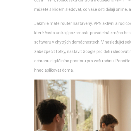
částí – VPN, rodičovská kontrola a oddělené Wi‑Fi –
můžete s klidem sledovat, co vaše děti dělají online, 
Jakmile máte router nastavený, VPN aktivní a rodičo
které často unikají pozornosti: pravidelná změna hese
softwaru v chytrých domácnostech. V nasledující sekci
zabezpečit fotky, nastavit Google pro děti i sledovat
ochranu digitálního prostoru pro vaši rodinu. Ponořte
hned aplikovat doma.