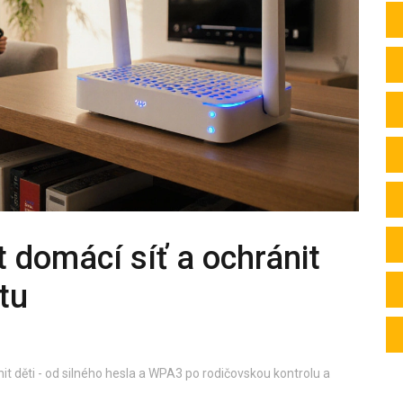
 domácí síť a ochránit
etu
it děti - od silného hesla a WPA3 po rodičovskou kontrolu a