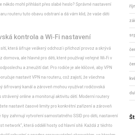
by se někdo mohl přihlásit přes slabé heslo? Správné nastavení
ří
aru routeru tuto obavu odstraní a dá vám klid, že vaše děti
zá
sr
vská kontrola a Wi‑Fi nastavení
í sítí, která šifruje veškerý odchozí i příchozí provoz a skrývá
če
 z domova, ale hlavně pro děti, které používají veřejné Wi‑Fi v
če
poslechu a zneužití dat. Pro rodiče je ale klíčové, aby VPN
oručuje nastavit VPN na routeru, což zajistí, že všechna
kv
ejný šifrovaný kanál a zároveň mohou využívat
rodičovská
du
as strávený online a monitorují aktivitu dětí
. Moderní routery
ete nastavit časové limity pro konkrétní zařízení a zároveň
cké tipy zahrnují vytvoření samostatného SSID pro děti, nastavení
Št
st network", která oddělí hosty od hlavní sítě. Každá z těchto