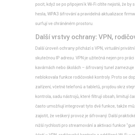
pocit, když se po připojení k Wi‑Fi cítíte nejistě, že 
hesla, WPA3 šifrování a pravidelná aktualizace firmw
surfují ve chráněném prostoru.
Další vrstvy ochrany: VPN, rodičo
Další úroveň ochrany přichází s
VPN
,
virtuální privátn
skutečnou IP adresu
. VPN je užitečná nejen pro práci
kavárnách nebo školách – šifrovaný tunel zamezuje od
neblokovala funkce rodičovské kontroly. Proto se dop
zařízení, včetně telefonů a tabletů, projdou skrz st
kontrola
,
sadu nástrojů, které filtrují obsah, limitují č
často umožňují integrovat tyto dvě funkce, takže můž
zajistit, že veškerý provoz je šifrovaný. Další prakti
nižší rychlosti pro streamování a aktivaci funkce "gue