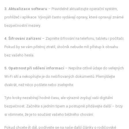
3. Aktualizace softwaru
– Pravidelně aktualizujte operační systém,
prohlížeč i aplikace. Vývojáři často vydávají opravy, které opravují známé
bezpečnostní mezery.
4. Šifrování zařízení
– Zapněte šifrování na telefonu, tabletu i počítači.
Pokud by se vám přístroj ztratil, útočník nebude mít přístup k obsahu
bez vašeho hesla.
5. Opatrnost při sdílení informací
– Nepište citlivé údaje do veřejných
Wi‑Fi sítí a nekopírujte je do nešifrovaných dokumentů. Přemýšlejte
dvakrát, než něco pošlete nebo zveřejníte.
Tyto kroky nezabírají hodně času, ale výrazně zvyšují vaši digitální
bezpečnost. Začněte s jedním tipem a postupně přidávejte další – brzy
si všimnete, že je to součást vašeho běžného chování.
Pokud chcete jít dál, podívejte se na naše další články o rodičovské