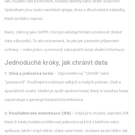
ven, můžete čelit podvodům, krádeži identity nebo ztrátě soukromí.
Výsledkem jsou často nechtěné výdaje, stres a dlouhodobé následky,
které se těžko napraví.
Navíc, zákony jako GDPR v Evropě ukládají firmám povinnost chránit
data zákazníků. To ale neznamená, že jste jen pasivním příjemcem
ochrany – máte právo i povinnost zabezpečit svoje vlastní informace.
Jednoduché kroky, jak chránit data
1. Silná a jedinečná hesla
– Zapomeňte na “123456” nebo
“password”. Používejte kombinaci velkých a malých písmen, čísel a
speciálních znaků. Ideální je využít správce hesel, který si všechna hesla
zapamatuje a generuje bezpečné kombinace.
2. Dvoufaktorová autentizace (2FA)
– Když je to možné, zapněte 2FA.
Navíc k heslu budete potřebovat jednorázový kód z telefonu nebo
aplikace, takže i když někdo získá vaše heslo, dostane se jen těžko dál.