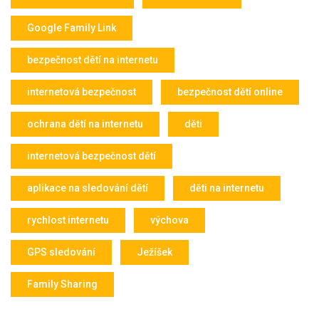
Google Family Link
bezpečnost dětí na internetu
internetová bezpečnost
bezpečnost dětí online
ochrana dětí na internetu
děti
internetová bezpečnost dětí
aplikace na sledování dětí
děti na internetu
rychlost internetu
výchova
GPS sledování
Ježíšek
Family Sharing