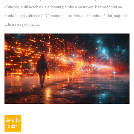
kontrole, aplikacích na sledování polohy a nastavení bezpečnosti na
konkrétních zařízeních. Všechno, co potřebujete k ochraně dat, najdete
zde na easy‑kids.cz.
čen, 16
2024