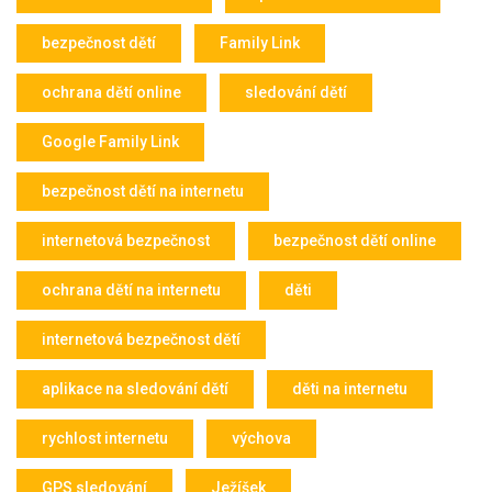
bezpečnost dětí
Family Link
ochrana dětí online
sledování dětí
Google Family Link
bezpečnost dětí na internetu
internetová bezpečnost
bezpečnost dětí online
ochrana dětí na internetu
děti
internetová bezpečnost dětí
aplikace na sledování dětí
děti na internetu
rychlost internetu
výchova
GPS sledování
Ježíšek