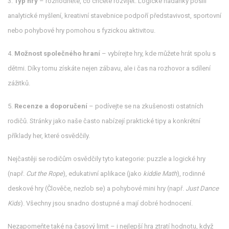
3.
Typ hry
– rozhodněte, co chcete rozvíjet. Logické hádanky posílí
analytické myšlení, kreativní stavebnice podpoří představivost, sportovní
nebo pohybové hry pomohou s fyzickou aktivitou.
4.
Možnost společného hraní
– vybírejte hry, kde můžete hrát spolu s
dětmi. Díky tomu získáte nejen zábavu, ale i čas na rozhovor a sdílení
zážitků.
5.
Recenze a doporučení
– podívejte se na zkušenosti ostatních
rodičů. Stránky jako naše často nabízejí praktické tipy a konkrétní
příklady her, které osvědčily.
Nejčastěji se rodičům osvědčily tyto kategorie: puzzle a logické hry
(např.
Cut the Rope
), edukativní aplikace (jako
kiddie Math
), rodinné
deskové hry (Člověče, nezlob se) a pohybové mini hry (např.
Just Dance
Kids
). Všechny jsou snadno dostupné a mají dobré hodnocení.
Nezapomeňte také na časový limit – i nejlepší hra ztratí hodnotu, když