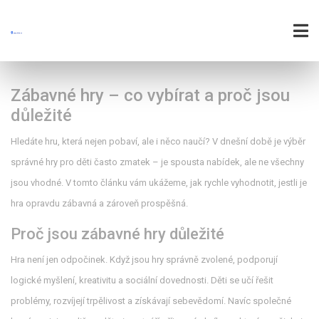
Zábavné hry – co vybírat a proč jsou
důležité
Hledáte hru, která nejen pobaví, ale i něco naučí? V dnešní době je výběr
správné hry pro děti často zmatek – je spousta nabídek, ale ne všechny
jsou vhodné. V tomto článku vám ukážeme, jak rychle vyhodnotit, jestli je
hra opravdu zábavná a zároveň prospěšná.
Proč jsou zábavné hry důležité
Hra není jen odpočinek. Když jsou hry správně zvolené, podporují
logické myšlení, kreativitu a sociální dovednosti. Děti se učí řešit
problémy, rozvíjejí trpělivost a získávají sebevědomí. Navíc společné