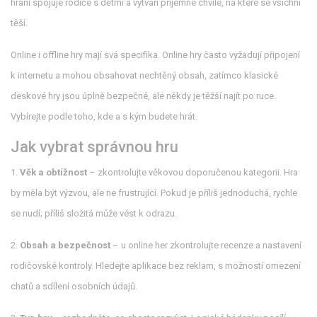
hraní spojuje rodiče s dětmi a vytváří příjemné chvíle, na které se všichni
těší.
Online i offline hry mají svá specifika. Online hry často vyžadují připojení
k internetu a mohou obsahovat nechtěný obsah, zatímco klasické
deskové hry jsou úplně bezpečné, ale někdy je těžší najít po ruce.
Vybírejte podle toho, kde a s kým budete hrát.
Jak vybrat správnou hru
1.
Věk a obtížnost
– zkontrolujte věkovou doporučenou kategorii. Hra
by měla být výzvou, ale ne frustrující. Pokud je příliš jednoduchá, rychle
se nudí; příliš složitá může vést k odrazu.
2.
Obsah a bezpečnost
– u online her zkontrolujte recenze a nastavení
rodičovské kontroly. Hledejte aplikace bez reklam, s možností omezení
chatů a sdílení osobních údajů.