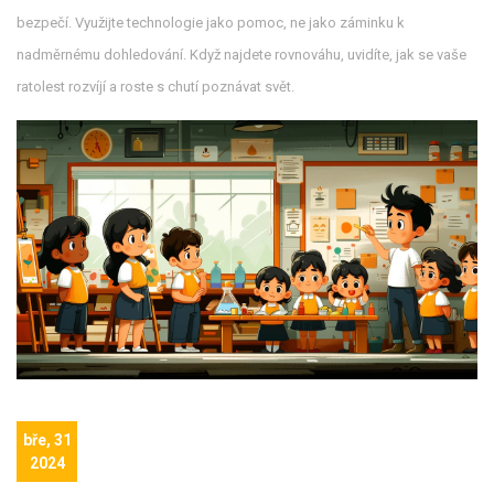
bezpečí. Využijte technologie jako pomoc, ne jako záminku k
nadměrnému dohledování. Když najdete rovnováhu, uvidíte, jak se vaše
ratolest rozvíjí a roste s chutí poznávat svět.
bře, 31
2024