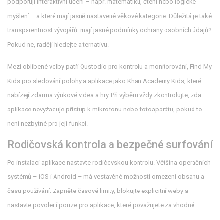
podporují interaktivní učení – např. matematiku, čtení nebo logické
myšlení – a které mají jasně nastavené věkové kategorie. Důležitá je také
transparentnost vývojářů: mají jasné podmínky ochrany osobních údajů?
Pokud ne, raději hledejte alternativu.
Mezi oblíbené volby patří Qustodio pro kontrolu a monitorování, Find My
Kids pro sledování polohy a aplikace jako Khan Academy Kids, které
nabízejí zdarma výukové videa a hry. Při výběru vždy zkontrolujte, zda
aplikace nevyžaduje přístup k mikrofonu nebo fotoaparátu, pokud to
není nezbytné pro její funkci.
Rodičovská kontrola a bezpečné surfování
Po instalaci aplikace nastavte rodičovskou kontrolu. Většina operačních
systémů – iOS i Android – má vestavěné možnosti omezení obsahu a
času používání. Zapněte časové limity, blokujte explicitní weby a
nastavte povolení pouze pro aplikace, které považujete za vhodné.