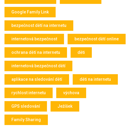
Google Family Link
bezpečnost dětí na internetu
internetová bezpečnost
bezpečnost dětí online
ochrana dětí na internetu
děti
internetová bezpečnost dětí
aplikace na sledování dětí
děti na internetu
rychlost internetu
výchova
GPS sledování
Ježíšek
Family Sharing