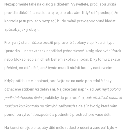
Nezapomeňte také na dialog s dítětem. Vysvětlete, proč jsou určitá
pravidla důležitá, a naslouchejte jeho obavám. Když dítě pochopí, že
kontrola je tu pro jeho bezpečí, bude méně pravděpodobně hledat
způsoby, jak ji obejít.
Pro rychlý start můžete použít připravené šablony v aplikacích typu
Qustodio – nastavíte tak například jednorázové úkoly, sledování fotek
nebo blokaci sociálních sítí během školních hodin. Díky tomu získáte
přehled, co dítě dělá, aniž byste museli strávit hodiny nastavením.
Když potřebujete inspiraci, podívejte se na naše poslední články
označené štítkem
vzdělávání
. Najdete tam například
Jak najít polohu
podle telefonního čísla
(praktický tip pro rodiče),
Jak efektivně nastavit
rodičovskou kontrolu na různých zařízeních
a další návody, které vám
pomohou vytvořit bezpečné a podnětné prostředí pro vaše děti.
Na konci dne jde o to, aby dítě mělo radost z učení a zároveň bylo v