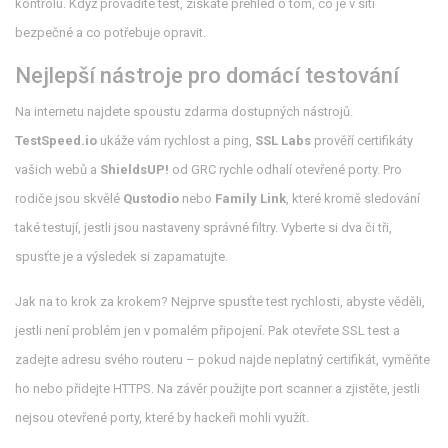
kontrolu. Když provádíte test, získáte přehled o tom, co je v síti
bezpečné a co potřebuje opravit.
Nejlepší nástroje pro domácí testování
Na internetu najdete spoustu zdarma dostupných nástrojů.
TestSpeed.io
ukáže vám rychlost a ping,
SSL Labs
prověří certifikáty
vašich webů a
ShieldsUP!
od GRC rychle odhalí otevřené porty. Pro
rodiče jsou skvělé
Qustodio
nebo
Family Link
, které kromě sledování
také testují, jestli jsou nastaveny správné filtry. Vyberte si dva či tři,
spusťte je a výsledek si zapamatujte.
Jak na to krok za krokem? Nejprve spusťte test rychlosti, abyste věděli,
jestli není problém jen v pomalém připojení. Pak otevřete SSL test a
zadejte adresu svého routeru – pokud najde neplatný certifikát, vyměňte
ho nebo přidejte HTTPS. Na závěr použijte port scanner a zjistěte, jestli
nejsou otevřené porty, které by hackeři mohli využít.