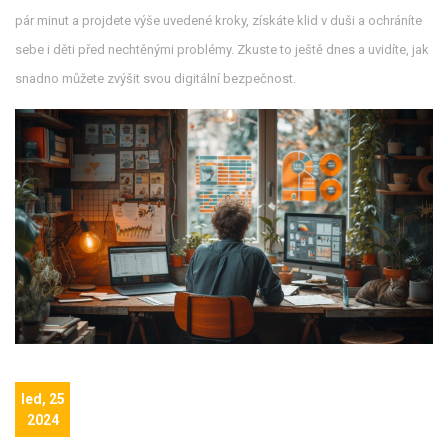
pár minut a projdete výše uvedené kroky, získáte klid v duši a ochráníte
sebe i děti před nechtěnými problémy. Zkuste to ještě dnes a uvidíte, jak
snadno můžete zvýšit svou digitální bezpečnost.
led, 25
2024