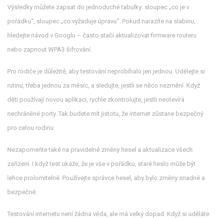
Výsledky můžete zapsat do jednoduché tabulky: sloupec „co je v
pořádku“, sloupec „co vyžaduje úpravu“. Pokud narazíte na slabinu,
hledejte návod v Googlu – často stačí aktualizovat firmware routeru
nebo zapnout WPA3 šifrování.
Pro rodiče je důležité, aby testování neprobíhalo jen jednou. Udělejte si
rutinu, třeba jednou za měsíc, a sledujte, jestli se něco nezmění. Když
děti používají novou aplikaci, rychle zkontrolujte, jestli neotevírá
nechráněné porty. Tak budete mít jistotu, že internet zůstane bezpečný
pro celou rodinu.
Nezapomeňte také na pravidelné změny hesel a aktualizace všech
zařízení. I když test ukáže, že je vše v pořádku, staré heslo může být
lehce prolomitelné. Používejte správce hesel, aby bylo změny snadné a
bezpečné.
Testování internetu není žádná věda, ale má velký dopad. Když si uděláte