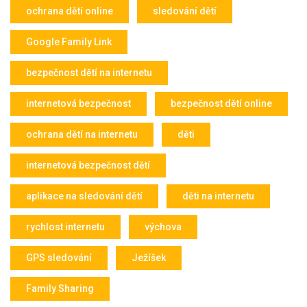
ochrana dětí online
sledování dětí
Google Family Link
bezpečnost dětí na internetu
internetová bezpečnost
bezpečnost dětí online
ochrana dětí na internetu
děti
internetová bezpečnost dětí
aplikace na sledování dětí
děti na internetu
rychlost internetu
výchova
GPS sledování
Ježíšek
Family Sharing