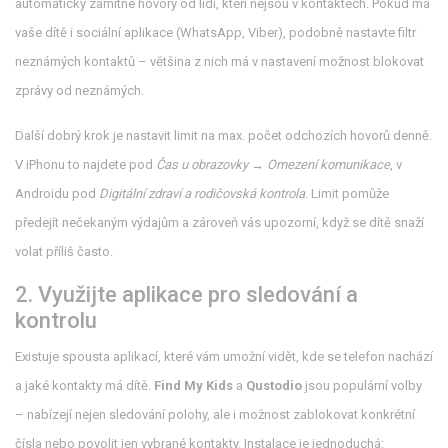
automaticky zamítne hovory od lidí, kteří nejsou v kontaktech. Pokud má
vaše dítě i sociální aplikace (WhatsApp, Viber), podobně nastavte filtr
neznámých kontaktů – většina z nich má v nastavení možnost blokovat
zprávy od neznámých.
Další dobrý krok je nastavit limit na max. počet odchozích hovorů denně.
V iPhonu to najdete pod
Čas u obrazovky → Omezení komunikace
, v
Androidu pod
Digitální zdraví a rodičovská kontrola
. Limit pomůže
předejít nečekaným výdajům a zároveň vás upozorní, když se dítě snaží
volat příliš často.
2. Využijte aplikace pro sledování a
kontrolu
Existuje spousta aplikací, které vám umožní vidět, kde se telefon nachází
a jaké kontakty má dítě.
Find My Kids
a
Qustodio
jsou populární volby
– nabízejí nejen sledování polohy, ale i možnost zablokovat konkrétní
čísla nebo povolit jen vybrané kontakty. Instalace je jednoduchá: