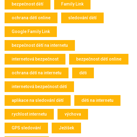
bezpečnost dětí
Family Link
ochrana dětí online
sledování dětí
Google Family Link
bezpečnost dětí na internetu
internetová bezpečnost
bezpečnost dětí online
ochrana dětí na internetu
děti
internetová bezpečnost dětí
aplikace na sledování dětí
děti na internetu
rychlost internetu
výchova
GPS sledování
Ježíšek