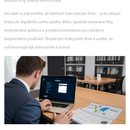
situacím a vy získáte klidnou mysl.
Na závěr si připomeňte, že telefonní číslo není jen číslo – je to vstupní
brána do digitálního světa vašeho dítěte. Správně nastavené filtry,
kontrolované aplikace a pořádná komunikace jsou klíčem k
bezpečnému používání. Zkuste tyto kroky ještě dnes a uvidíte, že
ochrana může být jednoduchá a účinná.