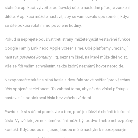
stáhněte aplikaci, vytvořte rodičovský účet a následně připojte zařízení
dítěte. V aplikaci můžete nastavit, aby se vám ozvalo upozornění, když
se dítě pokusí volat mimo povolené hodiny.
Pokud si nepřejete používat třetí strany, můžete využít vestavěné funkce
Google Family Link nebo Apple Screen Time. Obě platformy umožňují
nastavit
povolené kontakty
– tj. seznam čísel, na které může dítě volat.
Vše se řídí vaším schválením, takže žádný neznámý hovor neprojde.
Nezapomeňte také na silná hesla a dvoufaktorové ověření pro všechny
účty spojené s telefonem. To zabrání tomu, aby někdo získal přístup k
nastavení a odblokoval čísla bez vašeho vědomí.
Pravidelně si s dětmi promluvte o tom, proč je důležité chránit telefonní
číslo. Vysvětlete, že neznámé volání může být podvod nebo nebezpečný
kontakt. Když budou mít jasno, budou méně náchylní k nebezpečným