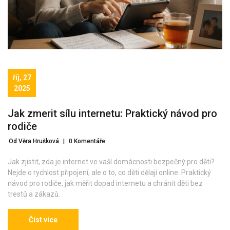
říj, 27
2025
Jak zmerit sílu internetu: Praktický návod pro
rodiče
Od Věra Hrušková
|
0 Komentáře
Jak zjistit, zda je internet ve vaší domácnosti bezpečný pro děti?
Nejde o rychlost připojení, ale o to, co děti dělají online. Praktický
návod pro rodiče, jak měřit dopad internetu a chránit děti bez
trestů a zákazů.
Číst více