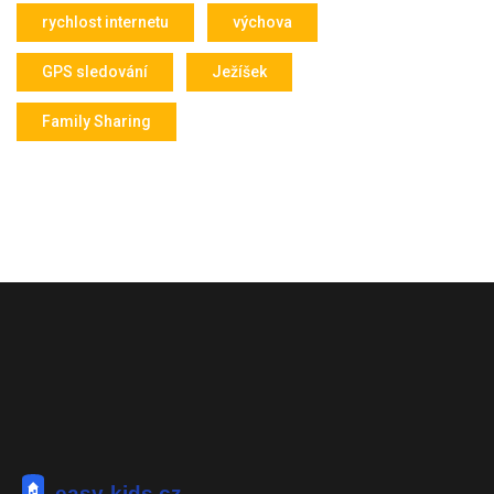
rychlost internetu
výchova
GPS sledování
Ježíšek
Family Sharing