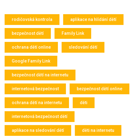
rodičovská kontrola
aplikace na hlídání dětí
bezpečnost dětí
Family Link
ochrana dětí online
sledování dětí
Google Family Link
bezpečnost dětí na internetu
internetová bezpečnost
bezpečnost dětí online
ochrana dětí na internetu
děti
internetová bezpečnost dětí
aplikace na sledování dětí
děti na internetu