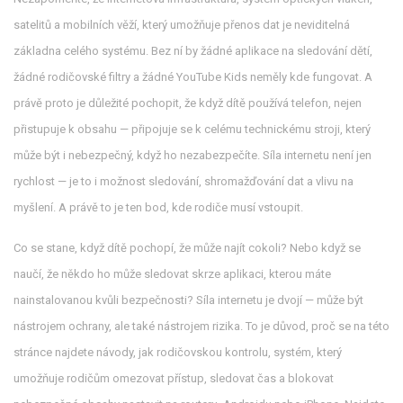
satelitů a mobilních věží, který umožňuje přenos dat
je neviditelná
základna celého systému. Bez ní by žádné aplikace na sledování dětí,
žádné rodičovské filtry a žádné YouTube Kids neměly kde fungovat. A
právě proto je důležité pochopit, že když dítě používá telefon, nejen
přistupuje k obsahu — připojuje se k celému technickému stroji, který
může být i nebezpečný, když ho nezabezpečíte. Síla internetu není jen
rychlost — je to i možnost sledování, shromažďování dat a vlivu na
myšlení. A právě to je ten bod, kde rodiče musí vstoupit.
Co se stane, když dítě pochopí, že může najít cokoli? Nebo když se
naučí, že někdo ho může sledovat skrze aplikaci, kterou máte
nainstalovanou kvůli bezpečnosti? Síla internetu je dvojí — může být
nástrojem ochrany, ale také nástrojem rizika. To je důvod, proč se na této
stránce najdete návody, jak
rodičovskou kontrolu
,
systém, který
umožňuje rodičům omezovat přístup, sledovat čas a blokovat