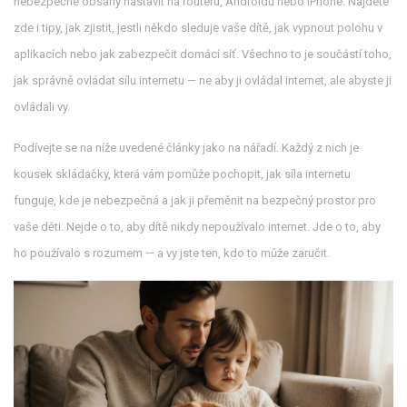
nebezpečné obsahy
nastavit na routeru, Androidu nebo iPhone. Najdete
zde i tipy, jak zjistit, jestli někdo sleduje vaše dítě, jak vypnout polohu v
aplikacích nebo jak zabezpečit domácí síť. Všechno to je součástí toho,
jak správně ovládat sílu internetu — ne aby ji ovládal internet, ale abyste ji
ovládali vy.
Podívejte se na níže uvedené články jako na nářadí. Každý z nich je
kousek skládačky, která vám pomůže pochopit, jak síla internetu
funguje, kde je nebezpečná a jak ji přeměnit na bezpečný prostor pro
vaše děti. Nejde o to, aby dítě nikdy nepoužívalo internet. Jde o to, aby
ho používalo s rozumem — a vy jste ten, kdo to může zaručit.