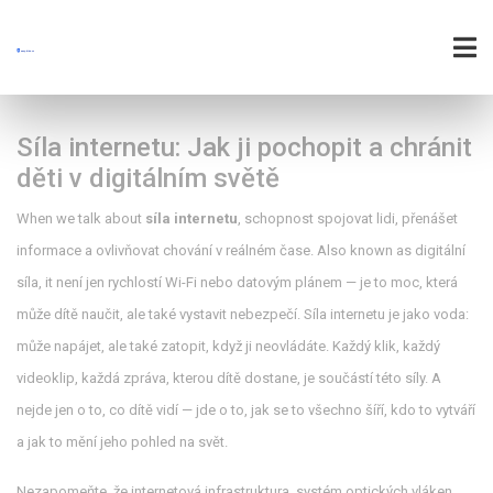
Síla internetu: Jak ji pochopit a chránit
děti v digitálním světě
When we talk about
síla internetu
,
schopnost spojovat lidi, přenášet
informace a ovlivňovat chování v reálném čase
. Also known as
digitální
síla
, it
není jen rychlostí Wi-Fi nebo datovým plánem — je to moc, která
může dítě naučit, ale také vystavit nebezpečí
.
Síla internetu je jako voda:
může napájet, ale také zatopit, když ji neovládáte. Každý klik, každý
videoklip, každá zpráva, kterou dítě dostane, je součástí této síly. A
nejde jen o to, co dítě vidí — jde o to, jak se to všechno šíří, kdo to vytváří
a jak to mění jeho pohled na svět.
Nezapomeňte, že
internetová infrastruktura
,
systém optických vláken,