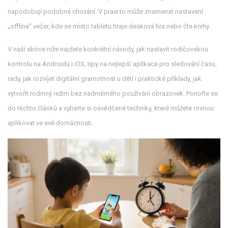
napodobují podobné chování. V praxi to může znamenat nastavení
„offline“ večer, kde se místo tabletu hraje desková hra nebo čte knihy.
V naší sbírce níže najdete konkrétní návody, jak nastavit rodičovskou
kontrolu na Androidu i iOS, tipy na nejlepší aplikace pro sledování času,
rady, jak rozvíjet digitální gramotnost u dětí i praktické příklady, jak
vytvořit rodinný režim bez nadměrného používání obrazovek. Ponořte se
do těchto článků a vyberte si osvědčené techniky, které můžete rovnou
aplikovat ve své domácnosti.