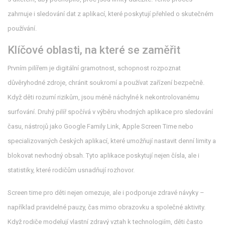
zahrnuje i sledování dat z aplikací, které poskytují přehled o skutečném
používání.
Klíčové oblasti, na které se zaměřit
Prvním pilířem je
digitální gramotnost
,
schopnost rozpoznat
důvěryhodné zdroje, chránit soukromí a používat zařízení bezpečně
.
Když děti rozumí rizikům, jsou méně náchylné k nekontrolovanému
surfování. Druhý pilíř spočívá v výběru vhodných
aplikace pro sledování
času
,
nástrojů jako Google Family Link, Apple Screen Time nebo
specializovaných českých aplikací, které umožňují nastavit denní limity a
blokovat nevhodný obsah
. Tyto aplikace poskytují nejen čísla, ale i
statistiky, které rodičům usnadňují rozhovor.
Screen time pro děti nejen omezuje, ale i podporuje zdravé návyky –
například pravidelné pauzy, čas mimo obrazovku a společné aktivity.
Když rodiče modelují vlastní zdravý vztah k technologiím, děti často