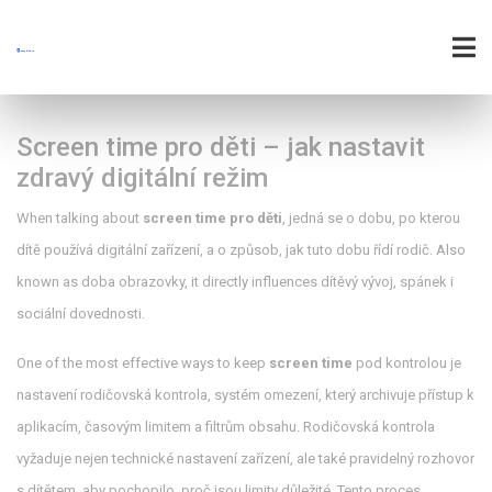
Screen time pro děti – jak nastavit
zdravý digitální režim
When talking about
screen time pro děti
,
jedná se o dobu, po kterou
dítě používá digitální zařízení, a o způsob, jak tuto dobu řídí rodič
. Also
known as
doba obrazovky
, it directly influences dítěvý vývoj, spánek i
sociální dovednosti.
One of the most effective ways to keep
screen time
pod kontrolou je
nastavení
rodičovská kontrola
,
systém omezení, který archivuje přístup k
aplikacím, časovým limitem a filtrům obsahu
. Rodičovská kontrola
vyžaduje nejen technické nastavení zařízení, ale také pravidelný rozhovor
s dítětem, aby pochopilo, proč jsou limity důležité. Tento proces