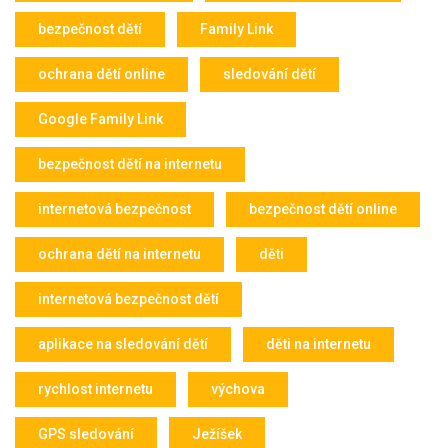
bezpečnost dětí
Family Link
ochrana dětí online
sledování dětí
Google Family Link
bezpečnost dětí na internetu
internetová bezpečnost
bezpečnost dětí online
ochrana dětí na internetu
děti
internetová bezpečnost dětí
aplikace na sledování dětí
děti na internetu
rychlost internetu
výchova
GPS sledování
Ježíšek