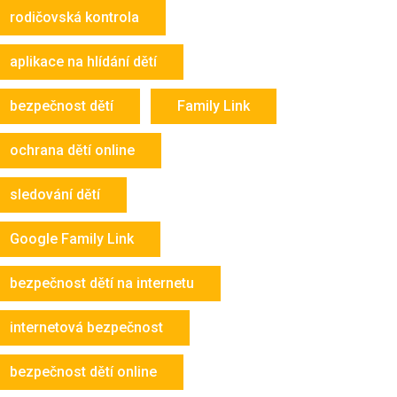
rodičovská kontrola
aplikace na hlídání dětí
bezpečnost dětí
Family Link
ochrana dětí online
sledování dětí
Google Family Link
bezpečnost dětí na internetu
internetová bezpečnost
bezpečnost dětí online