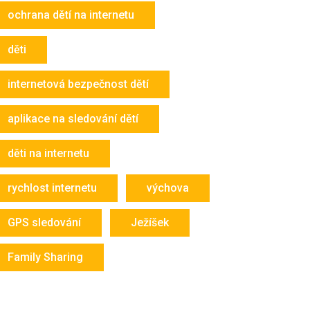
ochrana dětí na internetu
děti
internetová bezpečnost dětí
aplikace na sledování dětí
děti na internetu
rychlost internetu
výchova
GPS sledování
Ježíšek
Family Sharing