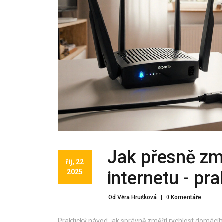
Jak přesně zm
říj, 22
2025
internetu - pra
Od Věra Hrušková
|
0 Komentáře
Praktický návod, jak správně změřit rychlost domácího 