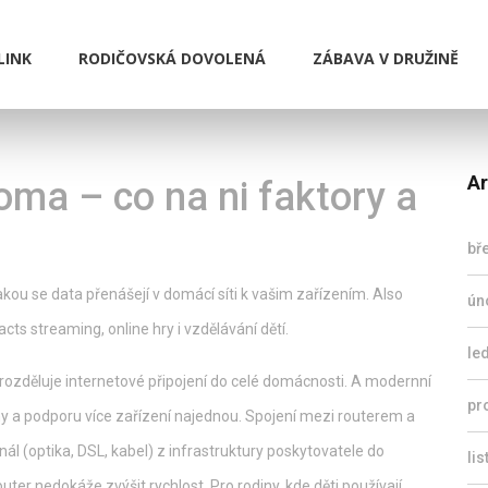
LINK
RODIČOVSKÁ DOVOLENÁ
ZÁBAVA V DRUŽINĚ
Ar
oma – co na ni faktory a
bř
jakou se data přenášejí v domácí síti k vašim zařízením
. Also
ún
mpacts streaming, online hry i vzdělávání dětí.
le
é rozděluje internetové připojení do celé domácnosti
. A modernní
pr
tény a podporu více zařízení najednou. Spojení mezi routerem a
nál (optika, DSL, kabel) z infrastruktury poskytovatele do
li
 router nedokáže zvýšit rychlost. Pro rodiny, kde děti používají