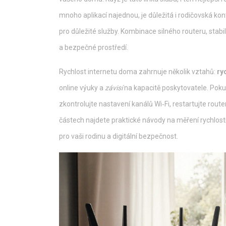
mnoho aplikací najednou, je důležitá i
rodičovská kon
pro důležité služby
. Kombinace silného routeru, stabi
a bezpečné prostředí.
Rychlost internetu doma zahrnuje několik vztahů:
ry
online výuky a
závisí
na kapacitě poskytovatele. Pok
zkontrolujte nastavení kanálů Wi‑Fi, restartujte route
částech najdete praktické návody na měření rychlosti
pro vaši rodinu a digitální bezpečnost.