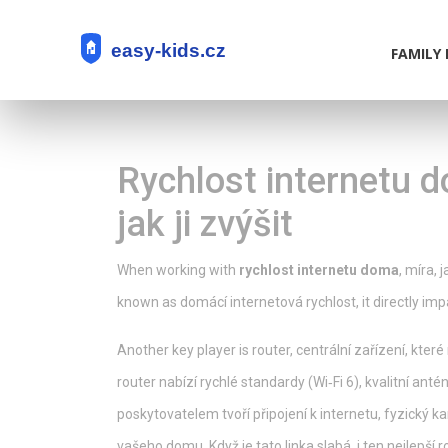
FAMILY 
Rychlost internetu d
jak ji zvýšit
When working with
rychlost internetu doma
,
míra, 
known as
domácí internetová rychlost
, it directly i
Another key player is
router
,
centrální zařízení, kter
router nabízí rychlé standardy (Wi‑Fi 6), kvalitní an
poskytovatelem tvoří
připojení k internetu
,
fyzický ka
vašeho domu
. Když je tato linka slabá, i ten nejlepší