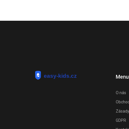
Menu
O nás
Obchod
Zásady
GDPR