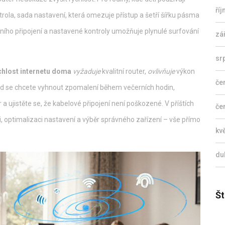
ří
trola
,
sada nastavení, která omezuje přístup a šetří šířku pásma
lního připojení a nastavené kontroly umožňuje plynulé surfování
zá
sr
chlost internetu doma
vyžaduje
kvalitní router,
ovlivňuje
výkon
če
ud se chcete vyhnout zpomalení během večerních hodin,
r a ujistěte se, že kabelové připojení není poškozené. V příštích
če
, optimalizaci nastavení a výběr správného zařízení – vše přímo
kv
du
Št