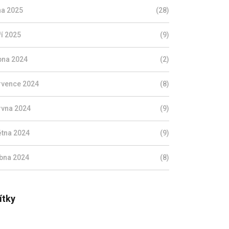
jna 2025
(28)
ří 2025
(9)
pna 2024
(2)
rvence 2024
(8)
rvna 2024
(9)
ětna 2024
(9)
bna 2024
(8)
ítky