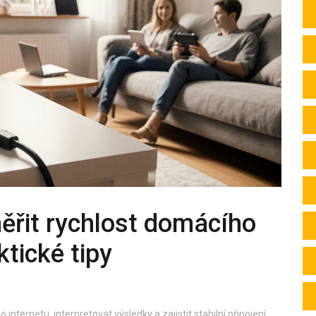
ěřit rychlost domácího
ktické tipy
internetu, interpretovat výsledky a zajistit stabilní připojení