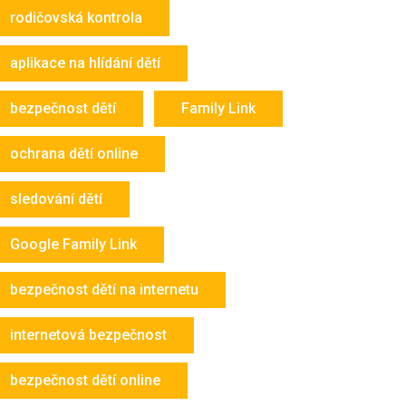
rodičovská kontrola
aplikace na hlídání dětí
bezpečnost dětí
Family Link
ochrana dětí online
sledování dětí
Google Family Link
bezpečnost dětí na internetu
internetová bezpečnost
bezpečnost dětí online