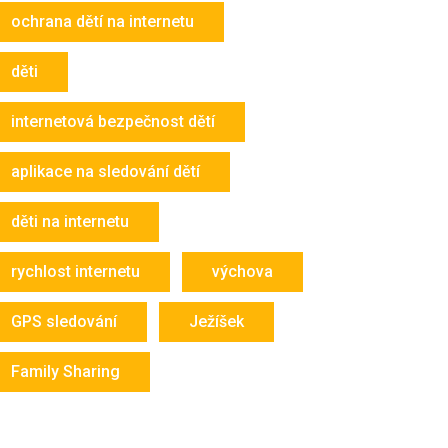
ochrana dětí na internetu
děti
internetová bezpečnost dětí
aplikace na sledování dětí
děti na internetu
rychlost internetu
výchova
GPS sledování
Ježíšek
Family Sharing