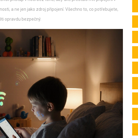
osti, a ne jen jako zdroj připojení. Všechno to, co potřebujete,
děti opravdu bezpečný.