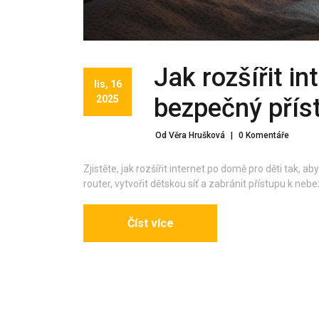
Jak rozšířit i
lis, 16
2025
bezpečný příst
Od Věra Hrušková
|
0 Komentáře
Zjistěte, jak rozšířit internet po domě pro děti tak, a
router, vytvořit dětskou síť a zabránit přístupu k n
Číst více