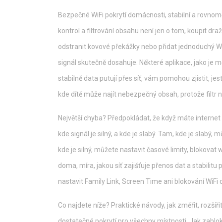
Bezpečné
WiFi pokrytí domácnosti
,
stabilní a rovnom
kontrol a filtrování obsahu
není jen o tom, koupit draž
odstranit kovové překážky nebo přidat jednoduchý WiF
signál skutečně dosahuje. Některé aplikace, jako je
mě
stabilně data putují přes síť
, vám pomohou zjistit, jest
kde dítě může najít nebezpečný obsah, protože filtr 
Největší chyba? Předpokládat, že když máte internet 
kde signál je silný, a kde je slabý. Tam, kde je slabý,
kde je silný, můžete nastavit časové limity, blokovat
doma
,
míra, jakou síť zajišťuje přenos dat a stabilitu
nastavit Family Link, Screen Time ani blokování WiFi
Co najdete níže? Praktické návody, jak změřit, rozšíř
dostatečné pokrytí pro všechny místnosti. Jak zabloko