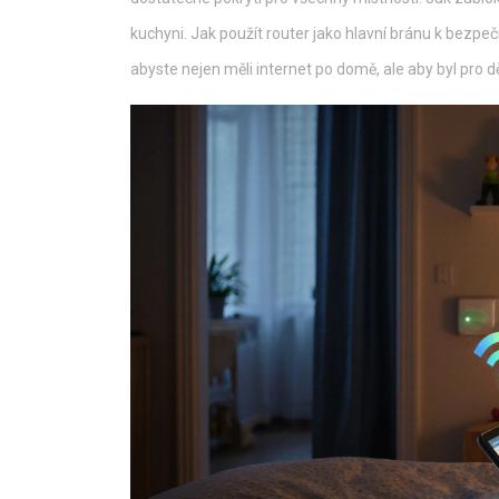
kuchyni. Jak použít router jako hlavní bránu k bezpečn
abyste nejen měli internet po domě, ale aby byl pro 