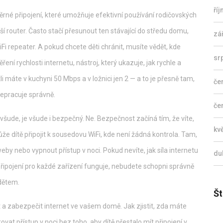
ří
ěrné připojení, které umožňuje efektivní používání rodičovských
ší router. Často stačí přesunout ten stávající do středu domu,
zá
i repeater. A pokud chcete děti chránit, musíte vědět, kde
sr
ření rychlosti internetu
,
nástroj, který ukazuje, jak rychle a
li máte v kuchyni 50 Mbps a v ložnici jen 2 — a to je přesně tam,
če
nepracuje správně.
če
všude, je všude i bezpečný. Ne. Bezpečnost začíná tím, že víte,
kv
 může dítě připojit k sousedovu WiFi, kde není žádná kontrola. Tam,
 weby nebo vypnout přístup v noci. Pokud nevíte, jak
síla internetu
du
 připojení pro každé zařízení
funguje, nebudete schopni správně
 dětem.
Št
it a zabezpečit internet ve vašem domě. Jak zjistit, zda máte
vat přístup v noci bez toho, aby dítě přestalo mít připojení v