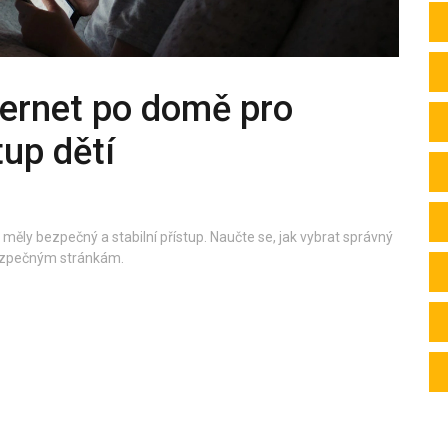
nternet po domě pro
up dětí
by měly bezpečný a stabilní přístup. Naučte se, jak vybrat správný
ebezpečným stránkám.