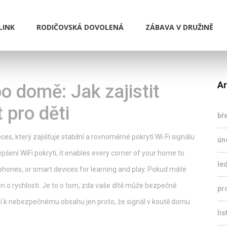
LINK
RODIČOVSKÁ DOVOLENÁ
ZÁBAVA V DRUŽINĚ
Ar
o domě: Jak zajistit
 pro děti
bř
ces, který zajišťuje stabilní a rovnoměrné pokrytí Wi-Fi signálu
ún
epšení WiFi pokrytí
, it enables every corner of your home to
le
phones, or smart devices for learning and play.
Pokud máte
jen o rychlosti. Je to o tom, zda vaše dítě může bezpečně
pr
jí k nebezpečnému obsahu jen proto, že signál v koutě domu
li