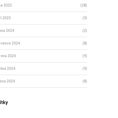
jna 2025
(28)
ří 2025
(9)
pna 2024
(2)
rvence 2024
(8)
rvna 2024
(9)
ětna 2024
(9)
bna 2024
(8)
ítky