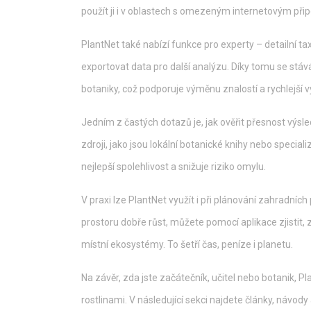
použít ji i v oblastech s omezeným internetovým při
PlantNet také nabízí funkce pro experty – detailní
exportovat data pro další analýzu. Díky tomu se s
botaniky, což podporuje výměnu znalostí a rychlejší 
Jedním z častých dotazů je, jak ověřit přesnost výsl
zdroji, jako jsou lokální botanické knihy nebo specia
nejlepší spolehlivost a snižuje riziko omylu.
V praxi lze PlantNet využít i při plánování zahradníc
prostoru dobře růst, můžete pomocí aplikace zjistit, 
místní ekosystémy. To šetří čas, peníze i planetu.
Na závěr, zda jste začátečník, učitel nebo botanik, P
rostlinami. V následující sekci najdete články, návod