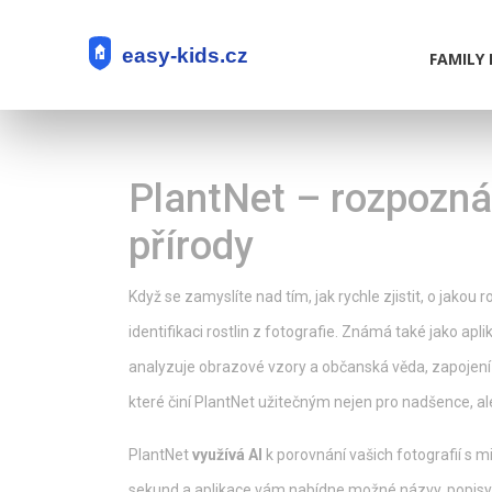
FAMILY 
PlantNet – rozpoznán
přírody
Když se zamyslíte nad tím, jak rychle zjistit, o jakou
identifikaci rostlin z fotografie
. Známá také jako
apli
analyzuje obrazové vzory
a
občanská věda
,
zapojení
které činí PlantNet užitečným nejen pro nadšence, ale
PlantNet
využívá AI
k porovnání vašich fotografií s m
sekund a aplikace vám nabídne možné názvy, popisy a 