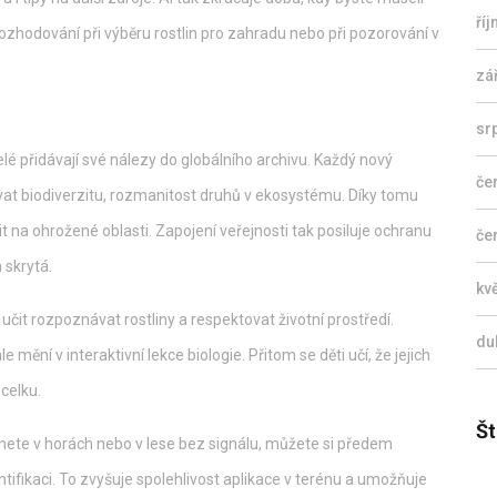
ří
rozhodování při výběru rostlin pro zahradu nebo při pozorování v
zá
sr
lé přidávají své nálezy do globálního archivu. Každý nový
če
vat
biodiverzitu
,
rozmanitost druhů v ekosystému
. Díky tomu
 na ohrožené oblasti. Zapojení veřejnosti tak posiluje ochranu
če
 skrytá.
kv
ti učit rozpoznávat rostliny a respektovat životní prostředí.
du
le mění v interaktivní lekce biologie. Přitom se děti učí, že jejich
celku.
Št
tnete v horách nebo v lese bez signálu, můžete si předem
ntifikaci. To zvyšuje spolehlivost aplikace v terénu a umožňuje