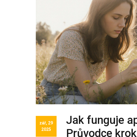
Jak funguje a
zář, 29
2025
Průvodce krok