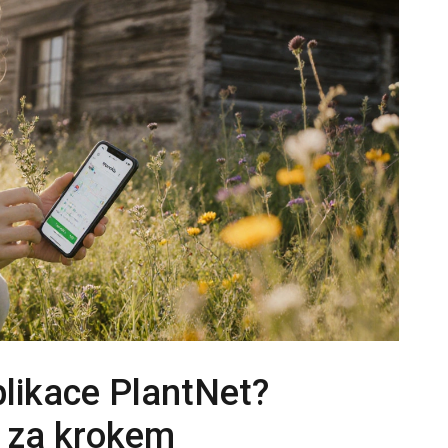
plikace PlantNet?
 za krokem