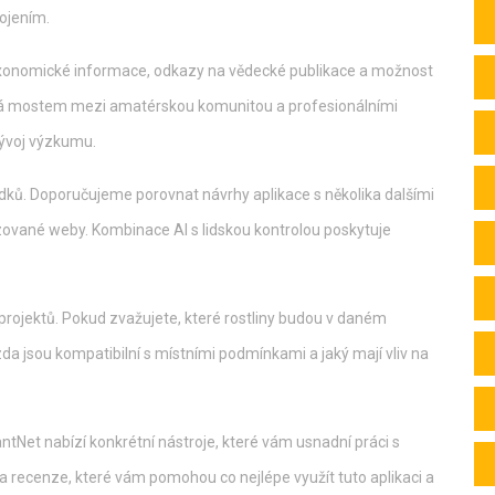
pojením.
 taxonomické informace, odkazy na vědecké publikace a možnost
tává mostem mezi amatérskou komunitou a profesionálními
vývoj výzkumu.
edků. Doporučujeme porovnat návrhy aplikace s několika dalšími
lizované weby. Kombinace AI s lidskou kontrolou poskytuje
h projektů. Pokud zvažujete, které rostliny budou v daném
zda jsou kompatibilní s místními podmínkami a jaký mají vliv na
lantNet nabízí konkrétní nástroje, které vám usnadní práci s
y a recenze, které vám pomohou co nejlépe využít tuto aplikaci a