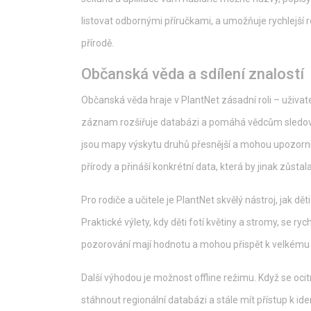
listovat odbornými příručkami, a umožňuje rychlejší 
přírodě.
Občanská věda a sdílení znalostí
Občanská věda hraje v PlantNet zásadní roli – uživate
záznam rozšiřuje databázi a pomáhá vědcům sledo
jsou mapy výskytu druhů přesnější a mohou upozornit
přírody a přináší konkrétní data, která by jinak zůstala
Pro rodiče a učitele je PlantNet skvělý nástroj, jak dě
Praktické výlety, kdy děti fotí květiny a stromy, se rych
pozorování mají hodnotu a mohou přispět k velkému 
Další výhodou je možnost offline režimu. Když se oci
stáhnout regionální databázi a stále mít přístup k ide