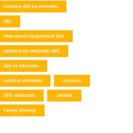
ochrana dětí na internetu
děti
internetová bezpečnost dětí
aplikace na sledování dětí
děti na internetu
rychlost internetu
výchova
GPS sledování
Ježíšek
Family Sharing