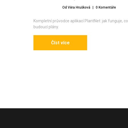
Od Věra Hrušková
|
0 Komentáře
Kompletní průvodce aplikací PlantNet: jak funguje, co 
budoucí plány.
Číst více