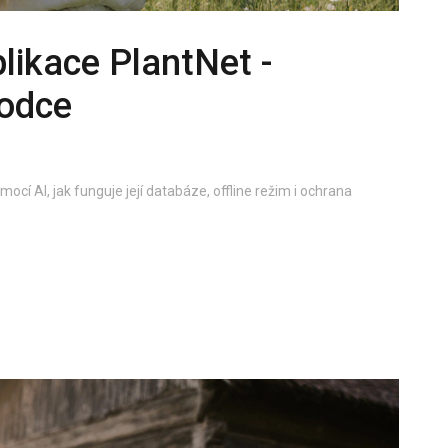
likace PlantNet -
vodce
mocí AI, jak funguje její databáze, offline režim i ochrana