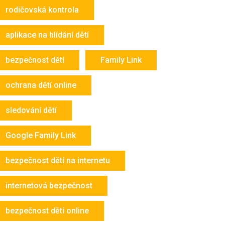
rodičovská kontrola
aplikace na hlídání dětí
bezpečnost dětí
Family Link
ochrana dětí online
sledování dětí
Google Family Link
bezpečnost dětí na internetu
internetová bezpečnost
bezpečnost dětí online