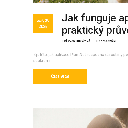
Jak funguje ap
zář, 29
2025
praktický prů
Od Věra Hrušková
|
0 Komentáře
Zjistěte, jak aplikace PlantNet rozpoznává rostliny po
soukromí.
Číst více