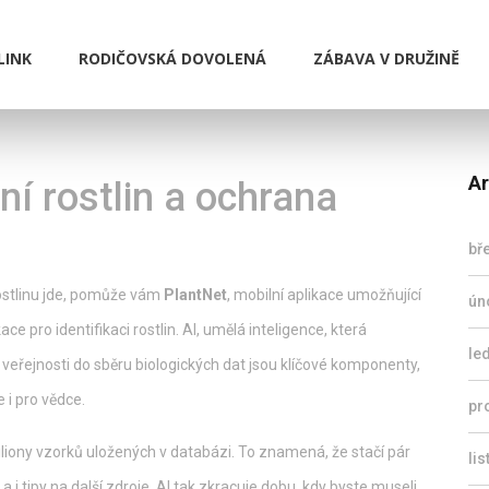
LINK
RODIČOVSKÁ DOVOLENÁ
ZÁBAVA V DRUŽINĚ
Ar
í rostlin a ochrana
bř
 rostlinu jde, pomůže vám
PlantNet
,
mobilní aplikace umožňující
ún
kace pro identifikaci rostlin
.
AI
,
umělá inteligence, která
le
 veřejnosti do sběru biologických dat
jsou klíčové komponenty,
 i pro vědce.
pr
iliony vzorků uložených v databázi. To znamená, že stačí pár
li
i tipy na další zdroje. AI tak zkracuje dobu, kdy byste museli