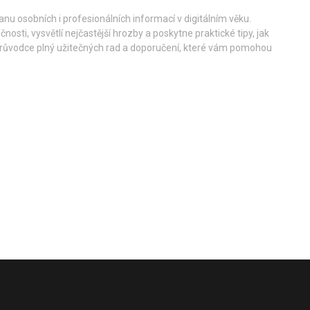
nu osobních i profesionálních informací v digitálním věku.
sti, vysvětlí nejčastější hrozby a poskytne praktické tipy, jak
 průvodce plný užitečných rad a doporučení, které vám pomohou