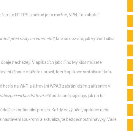
referujte HTTPS a pokud je to možné, VPN. To zabrání
ránit před riziky na internetu?
, kde se dozvíte, jak vytvořit silná
 údaje nacházejí. V aplikacích jako Find My Kids můžete
stavení iPhone můžete upravit, které aplikace smí sbírat data.
 heslo na Wi‑Fi a šifrování WPA3 zabrání cizím zařízením v
zabezpečení bezdrátové sítě
podrobně popisuje, jak na to.
údajů je kontinuální proces. Každý nový účet, aplikace nebo
jte nastavení soukromí a aktualizujte bezpečnostní návyky. Vaše