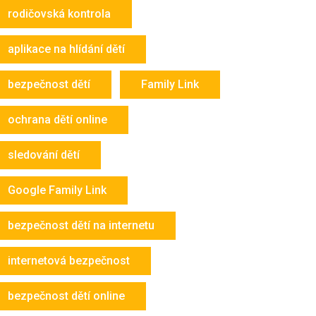
rodičovská kontrola
aplikace na hlídání dětí
bezpečnost dětí
Family Link
ochrana dětí online
sledování dětí
Google Family Link
bezpečnost dětí na internetu
internetová bezpečnost
bezpečnost dětí online