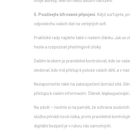
svoje adresy, telefon nebo datum narození.
5. Používejte šifrované připojení.
Když surfujete, p
odposlechu vašich dat na veřejných wifi.
Praktické rady najdete také v našem článku
Jak se ch
hesla a rozpoznat phishingové útoky.
Dalším krokem je pravidelně kontrolovat, kde se vaše
sledovat, kdo má přístup k poloze vašich dětí, a v na
Nezapomeňte také na zabezpečení domácí sítě. Silné
přístupu k vašim informacím. Článek
Nejbezpečnější 
Na závěr – nechte si na paměti, že ochrana osobních 
služba přináší nová rizika, proto pravidelně kontrolu
digitální bezpečí je v rukou vás samotných.