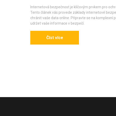
Internetová bezpečnost je klíčovým prvkem pro ochra
Tento článek vás provede základy internetové bezpečno
chránit vaše data online. Připravte se na komplexní
udržet vaše informace v bezpečí.
Číst více