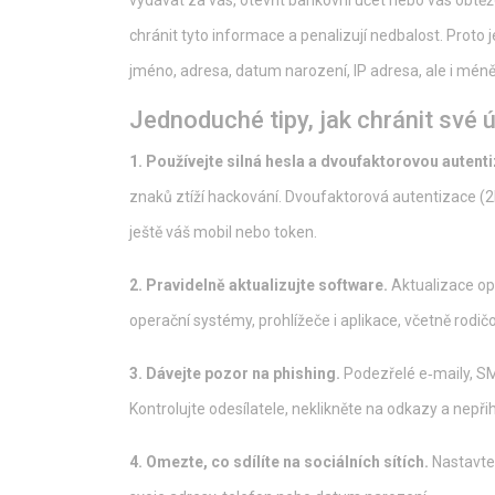
vydávat za vás, otevřít bankovní účet nebo vás obt
chránit tyto informace a penalizují nedbalost. Proto
jméno, adresa, datum narození, IP adresa, ale i mén
Jednoduché tipy, jak chránit své 
1. Používejte silná hesla a dvoufaktorovou autenti
znaků ztíží hackování. Dvoufaktorová autentizace (2FA
ještě váš mobil nebo token.
2. Pravidelně aktualizujte software.
Aktualizace opra
operační systémy, prohlížeče i aplikace, včetně rodič
3. Dávejte pozor na phishing.
Podezřelé e‑maily, SMS
Kontrolujte odesílatele, neklikněte na odkazy a nepř
4. Omezte, co sdílíte na sociálních sítích.
Nastavte 