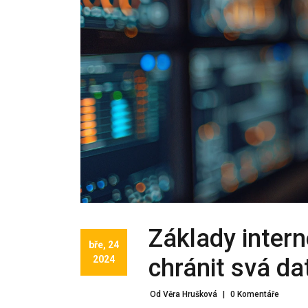
Základy inter
bře, 24
2024
chránit svá da
Od Věra Hrušková
|
0 Komentáře