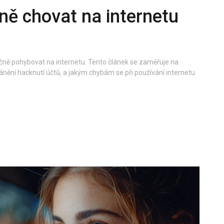
ně chovat na internetu
zpečně pohybovat na internetu. Tento článek se zaměřuje na
ánění hacknutí účtů, a jakým chybám se při používání internetu