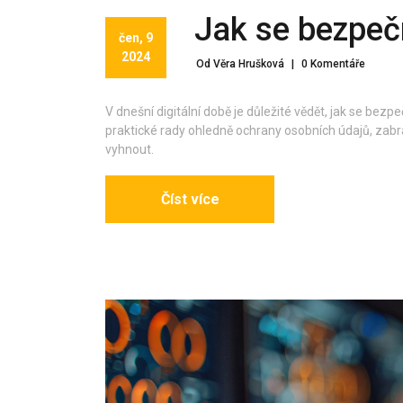
Jak se bezpeč
čen, 9
2024
Od Věra Hrušková
|
0 Komentáře
V dnešní digitální době je důležité vědět, jak se be
praktické rady ohledně ochrany osobních údajů, zabr
vyhnout.
Číst více