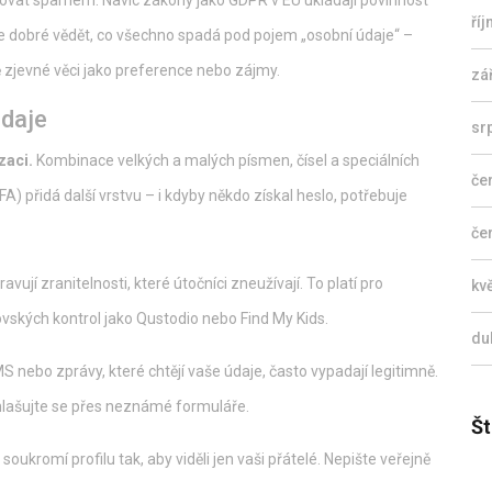
ěžovat spamem. Navíc zákony jako GDPR v EU ukládají povinnost
ří
 je dobré vědět, co všechno spadá pod pojem „osobní údaje“ –
ě zjevné věci jako preference nebo zájmy.
zá
údaje
sr
zaci.
Kombinace velkých a malých písmen, čísel a speciálních
če
) přidá další vrstvu – i kdyby někdo získal heslo, potřebuje
če
vují zranitelnosti, které útočníci zneužívají. To platí pro
kv
ovských kontrol jako Qustodio nebo Find My Kids.
du
 nebo zprávy, které chtějí vaše údaje, často vypadají legitimně.
ihlašujte se přes neznámé formuláře.
Št
soukromí profilu tak, aby viděli jen vaši přátelé. Nepište veřejně