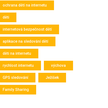
ochrana dětí na internetu
děti
internetová bezpečnost dětí
aplikace na sledování dětí
děti na internetu
rychlost internetu
výchova
GPS sledování
Ježíšek
Family Sharing