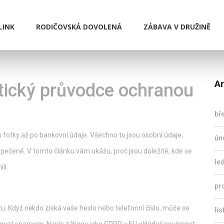
LINK
RODIČOVSKÁ DOVOLENÁ
ZÁBAVA V DRUŽINĚ
Ar
tický průvodce ochranou
bř
 fotky až po bankovní údaje. Všechno to jsou osobní údaje,
ún
pečené. V tomto článku vám ukážu, proč jsou důležité, kde se
le
li.
pr
tu. Když někdo získá vaše heslo nebo telefonní číslo, může se
li