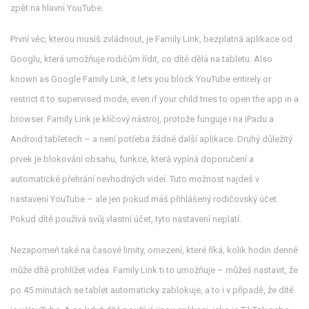
zpět na hlavní YouTube.
První věc, kterou musíš zvládnout, je
Family Link
,
bezplatná aplikace od
Googlu, která umožňuje rodičům řídit, co dítě dělá na tabletu
. Also
known as
Google Family Link
, it lets you block YouTube entirely or
restrict it to supervised mode, even if your child tries to open the app in a
browser. Family Link je klíčový nástroj, protože funguje i na iPadu a
Android tabletech – a není potřeba žádné další aplikace. Druhý důležitý
prvek je
blokování obsahu
,
funkce, která vypíná doporučení a
automatické přehrání nevhodných videí
.
Tuto možnost najdeš v
nastavení YouTube – ale jen pokud máš přihlášený rodičovský účet.
Pokud dítě používá svůj vlastní účet, tyto nastavení neplatí.
Nezapomeň také na
časové limity
,
omezení, které říká, kolik hodin denně
může dítě prohlížet videa
.
Family Link ti to umožňuje – můžeš nastavit, že
po 45 minutách se tablet automaticky zablokuje, a to i v případě, že dítě