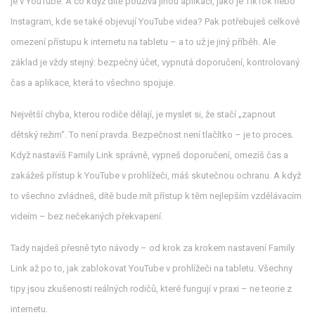
je v YouTube. A co když dítě používá jinou aplikaci, jako je TikTok nebo
Instagram, kde se také objevují YouTube videa? Pak potřebuješ celkové
omezení přístupu k internetu na tabletu – a to už je jiný příběh. Ale
základ je vždy stejný: bezpečný účet, vypnutá doporučení, kontrolovaný
čas a aplikace, která to všechno spojuje.
Největší chyba, kterou rodiče dělají, je myslet si, že stačí „zapnout
dětský režim“. To není pravda. Bezpečnost není tlačítko – je to proces.
Když nastavíš Family Link správně, vypneš doporučení, omezíš čas a
zakážeš přístup k YouTube v prohlížeči, máš skutečnou ochranu. A když
to všechno zvládneš, dítě bude mít přístup k těm nejlepším vzdělávacím
videím – bez nečekaných překvapení.
Tady najdeš přesně tyto návody – od krok za krokem nastavení Family
Link až po to, jak zablokovat YouTube v prohlížeči na tabletu. Všechny
tipy jsou zkušenosti reálných rodičů, které fungují v praxi – ne teorie z
internetu.