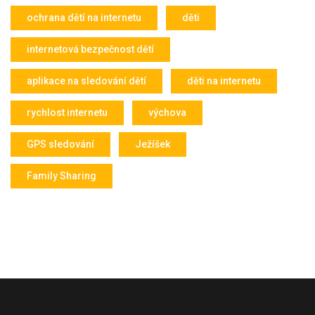
ochrana dětí na internetu
děti
internetová bezpečnost dětí
aplikace na sledování dětí
děti na internetu
rychlost internetu
výchova
GPS sledování
Ježíšek
Family Sharing