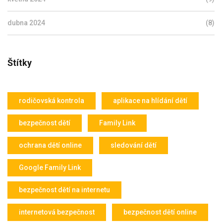
dubna 2024
(8)
Štítky
rodičovská kontrola
aplikace na hlídání dětí
bezpečnost dětí
Family Link
ochrana dětí online
sledování dětí
Google Family Link
bezpečnost dětí na internetu
internetová bezpečnost
bezpečnost dětí online