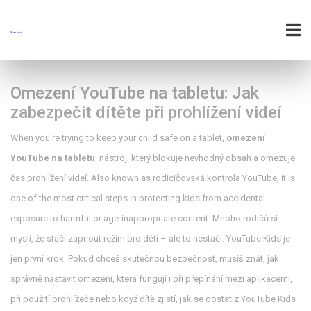
Omezení YouTube na tabletu: Jak
zabezpečit dítěte při prohlížení videí
When you're trying to keep your child safe on a tablet,
omezení
YouTube na tabletu
,
nástroj, který blokuje nevhodný obsah a omezuje
čas prohlížení videí
. Also known as
rodicičovská kontrola YouTube
, it is
one of the most critical steps in protecting kids from accidental
exposure to harmful or age-inappropriate content.
Mnoho rodičů si
myslí, že stačí zapnout režim pro děti – ale to nestačí. YouTube Kids je
jen první krok. Pokud chceš skutečnou bezpečnost, musíš znát, jak
správně nastavit omezení, která fungují i při přepínání mezi aplikacemi,
při použití prohlížeče nebo když dítě zjistí, jak se dostat z YouTube Kids