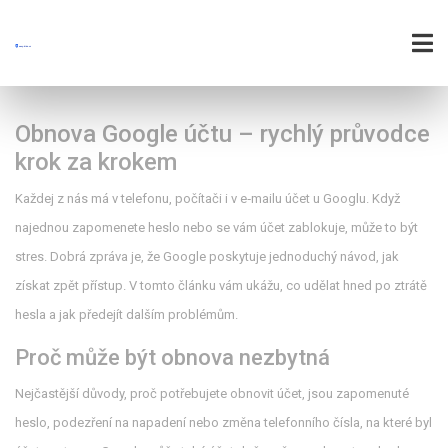
Obnova Google účtu – rychlý průvodce
krok za krokem
Každej z nás má v telefonu, počítači i v e‑mailu účet u Googlu. Když
najednou zapomenete heslo nebo se vám účet zablokuje, může to být
stres. Dobrá zpráva je, že Google poskytuje jednoduchý návod, jak
získat zpět přístup. V tomto článku vám ukážu, co udělat hned po ztrátě
hesla a jak předejít dalším problémům.
Proč může být obnova nezbytná
Nejčastější důvody, proč potřebujete obnovit účet, jsou zapomenuté
heslo, podezření na napadení nebo změna telefonního čísla, na které byl