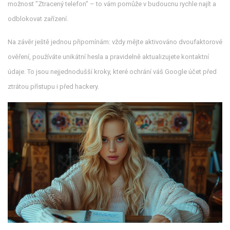
možnost "Ztracený telefon" – to vám pomůže v budoucnu rychle najít a
odblokovat zařízení.
Na závěr ještě jednou připomínám: vždy mějte aktivováno dvoufaktorové
ověření, používáte unikátní hesla a pravidelně aktualizujete kontaktní
údaje. To jsou nejjednodušší kroky, které ochrání váš Google účet před
ztrátou přístupu i před hackery.