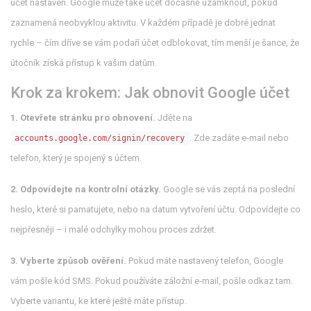
účet nastaven. Google může také účet dočasně uzamknout, pokud
zaznamená neobvyklou aktivitu. V každém případě je dobré jednat
rychle – čím dříve se vám podaří účet odblokovat, tím menší je šance, že
útočník získá přístup k vašim datům.
Krok za krokem: Jak obnovit Google účet
1. Otevřete stránku pro obnovení.
Jděte na
. Zde zadáte e‑mail nebo
accounts.google.com/signin/recovery
telefon, který je spojený s účtem.
2. Odpovídejte na kontrolní otázky.
Google se vás zeptá na poslední
heslo, které si pamatujete, nebo na datum vytvoření účtu. Odpovídejte co
nejpřesněji – i malé odchylky mohou proces zdržet.
3. Vyberte způsob ověření.
Pokud máte nastavený telefon, Google
vám pošle kód SMS. Pokud používáte záložní e‑mail, pošle odkaz tam.
Vyberte variantu, ke které ještě máte přístup.