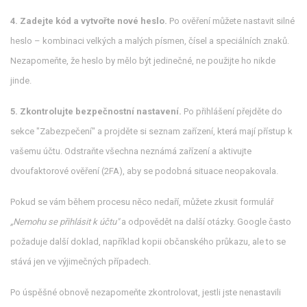
4. Zadejte kód a vytvořte nové heslo.
Po ověření můžete nastavit silné
heslo – kombinaci velkých a malých písmen, čísel a speciálních znaků.
Nezapomeňte, že heslo by mělo být jedinečné, ne použijte ho nikde
jinde.
5. Zkontrolujte bezpečnostní nastavení.
Po přihlášení přejděte do
sekce "Zabezpečení" a projděte si seznam zařízení, která mají přístup k
vašemu účtu. Odstraňte všechna neznámá zařízení a aktivujte
dvoufaktorové ověření (2FA), aby se podobná situace neopakovala.
Pokud se vám během procesu něco nedaří, můžete zkusit formulář
„Nemohu se přihlásit k účtu"
a odpovědět na další otázky. Google často
požaduje další doklad, například kopii občanského průkazu, ale to se
stává jen ve výjimečných případech.
Po úspěšné obnově nezapomeňte zkontrolovat, jestli jste nenastavili