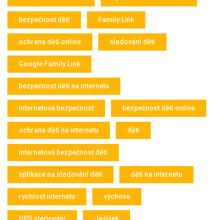
bezpečnost dětí
Family Link
ochrana dětí online
sledování dětí
Google Family Link
bezpečnost dětí na internetu
internetová bezpečnost
bezpečnost dětí online
ochrana dětí na internetu
děti
internetová bezpečnost dětí
aplikace na sledování dětí
děti na internetu
rychlost internetu
výchova
GPS sledování
Ježíšek