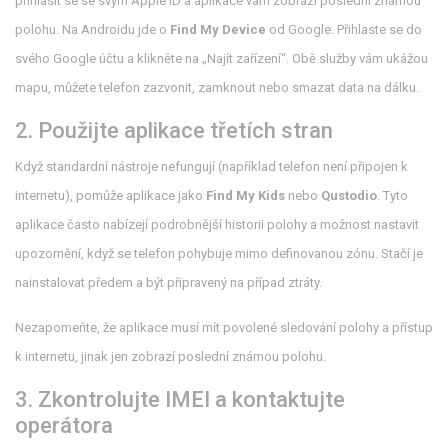
přihlásit se se svým Apple ID a aplikace vám zobrazí poslední známou
polohu. Na Androidu jde o
Find My Device
od Google. Přihlaste se do
svého Google účtu a klikněte na „Najít zařízení“. Obě služby vám ukážou
mapu, můžete telefon zazvonit, zamknout nebo smazat data na dálku.
2. Použijte aplikace třetích stran
Když standardní nástroje nefungují (například telefon není připojen k
internetu), pomůže aplikace jako
Find My Kids
nebo
Qustodio
. Tyto
aplikace často nabízejí podrobnější historii polohy a možnost nastavit
upozornění, když se telefon pohybuje mimo definovanou zónu. Stačí je
nainstalovat předem a být připravený na případ ztráty.
Nezapomeňte, že aplikace musí mít povolené sledování polohy a přístup
k internetu, jinak jen zobrazí poslední známou polohu.
3. Zkontrolujte IMEI a kontaktujte
operátora