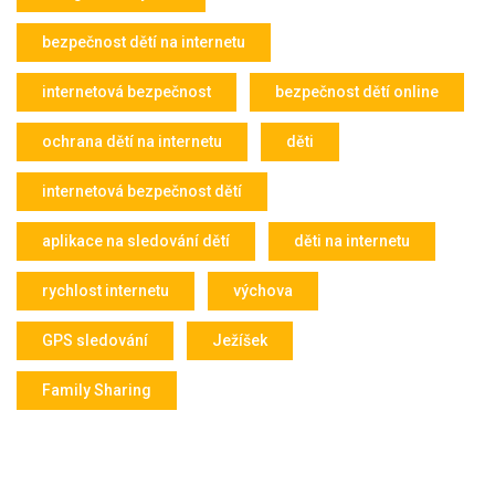
bezpečnost dětí na internetu
internetová bezpečnost
bezpečnost dětí online
ochrana dětí na internetu
děti
internetová bezpečnost dětí
aplikace na sledování dětí
děti na internetu
rychlost internetu
výchova
GPS sledování
Ježíšek
Family Sharing