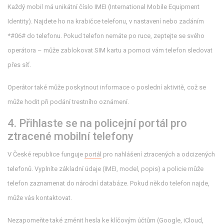
Každý mobil má unikátní číslo IMEI (International Mobile Equipment
Identity). Najdete ho na krabičce telefonu, v nastavení nebo zadáním
*#06# do telefonu. Pokud telefon nemáte po ruce, zeptejte se svého
operátora – může zablokovat SIM kartu a pomoci vám telefon sledovat
přes síť.
Operátor také může poskytnout informace o poslední aktivitě, což se
může hodit při podání trestního oznámení.
4. Přihlaste se na policejní portál pro
ztracené mobilní telefony
V České republice funguje
portál
pro nahlášení ztracených a odcizených
telefonů. Vyplníte základní údaje (IMEI, model, popis) a policie může
telefon zaznamenat do národní databáze. Pokud někdo telefon najde,
může vás kontaktovat.
Nezapomeňte také změnit hesla ke klíčovým účtům (Google, iCloud,