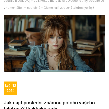
zoufale hledat svůj mobil. Pokud máte další osvědčené triky, podělte se
v komentářích – společně můžeme najít ztracený telefon rychleji!
kvě, 12
2024
Jak najít poslední známou polohu vašeho
telefonu? Praktické rady