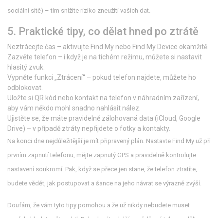
sociální sítě) – tím snížíte riziko zneužití vašich dat.
5. Praktické tipy, co dělat hned po ztrátě
Neztrácejte čas – aktivujte Find My nebo Find My Device okamžitě.
Zazvěte telefon – i když je na tichém režimu, můžete si nastavit
hlasitý zvuk.
Vypněte funkci „Ztrácení“ – pokud telefon najdete, můžete ho
odblokovat.
Uložte si QR kód nebo kontakt na telefon v náhradním zařízení,
aby vám někdo mohl snadno nahlásit nález.
Ujistěte se, že máte pravidelně zálohovaná data (iCloud, Google
Drive) – v případě ztráty nepřijdete o fotky a kontakty.
Na konci dne nejdůležitější je mít připravený plán. Nastavte Find My už při
prvním zapnutí telefonu, mějte zapnutý GPS a pravidelně kontrolujte
nastavení soukromí. Pak, když se přece jen stane, že telefon ztratíte,
budete vědět, jak postupovat a šance na jeho návrat se výrazně zvýší.
Doufám, že vám tyto tipy pomohou a že už nikdy nebudete muset